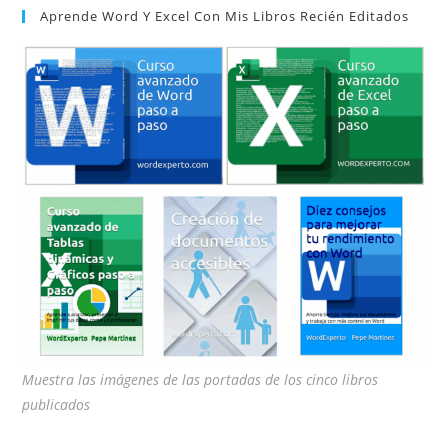
Aprende Word Y Excel Con Mis Libros Recién Editados
cer
el
pan
de
bú
Muestra las imágenes de las portadas de los cinco libros
publicados