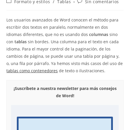
Categoría
Comentarios
Formato y estilos
/
Tablas
Sin comentarios
la
la
de
de
entrada:
entrada:
la
la
entrada:
entrada:
Los usuarios avanzados de Word conocen el método para
escribir dos textos en paralelo, normalmente en dos
idiomas diferentes, que no es usando dos
columnas
sino
con
tablas
sin bordes. Una columna para el texto en cada
idioma. Para el mayor control de la paginación, de los
cambios de página, se puede usar una tabla por página y,
o, una fila por párrafo. Ya hemos visto más casos del uso de
tablas como contenedores
de texto o ilustraciones.
¡Suscríbete a nuestra newsletter para más consejos
de Word!