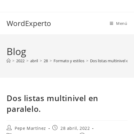
Ir
al
contenido
WordExperto
Menú
Blog
>
2022
>
abril
>
28
>
Formato y estilos
>
Dos listas multinivel en p
Dos listas multinivel en
paralelo.
Autor
Publicación
Pepe Martínez
28 abril, 2022
de
de