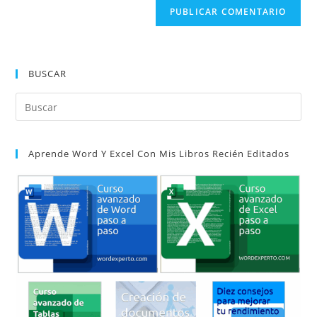
para
electrónico
de
comentar
para
tu
comentar
web
(opcional)
BUSCAR
Pul
Es
par
Aprende Word Y Excel Con Mis Libros Recién Editados
cer
el
pan
de
bú