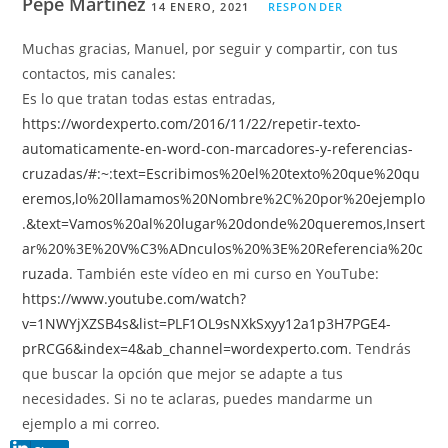
Pepe Martínez
14 ENERO, 2021
RESPONDER
Muchas gracias, Manuel, por seguir y compartir, con tus
contactos, mis canales:
Es lo que tratan todas estas entradas,
https://wordexperto.com/2016/11/22/repetir-texto-
automaticamente-en-word-con-marcadores-y-referencias-
cruzadas/#:~:text=Escribimos%20el%20texto%20que%20qu
eremos,lo%20llamamos%20Nombre%2C%20por%20ejemplo
.&text=Vamos%20al%20lugar%20donde%20queremos,Insert
ar%20%3E%20V%C3%ADnculos%20%3E%20Referencia%20c
ruzada
. También este vídeo en mi curso en YouTube:
https://www.youtube.com/watch?
v=1NWYjXZSB4s&list=PLF1OL9sNXkSxyy12a1p3H7PGE4-
prRCG6&index=4&ab_channel=wordexperto.com
. Tendrás
que buscar la opción que mejor se adapte a tus
necesidades. Si no te aclaras, puedes mandarme un
ejemplo a mi correo.