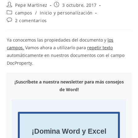
Autor
Publicación
Pepe Martínez
3 octubre, 2017
de
de
Categoría
campos
/
Inicio y personalización
la
la
de
Comentarios
2 comentarios
entrada:
entrada:
la
de
entrada:
la
entrada:
Ya conocemos las propiedades del documento y
los
campos.
Vamos ahora a utilizarlo para
repetir texto
automáticamente en nuestros documentos con el campo
DocProperty.
¡Suscríbete a nuestra newsletter para más consejos
de Word!