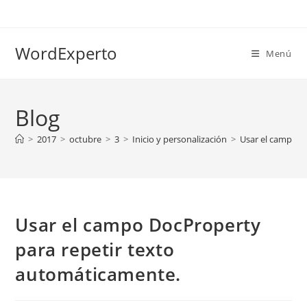
Ir
al
contenido
WordExperto
Menú
Blog
>
2017
>
octubre
>
3
>
Inicio y personalización
>
Usar el campo D
Usar el campo DocProperty
para repetir texto
automáticamente.