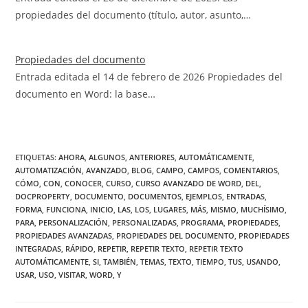
propiedades del documento (título, autor, asunto,…
Propiedades del documento
Entrada editada el 14 de febrero de 2026 Propiedades del
documento en Word: la base…
ETIQUETAS
:
AHORA
,
ALGUNOS
,
ANTERIORES
,
AUTOMÁTICAMENTE
,
AUTOMATIZACIÓN
,
AVANZADO
,
BLOG
,
CAMPO
,
CAMPOS
,
COMENTARIOS
,
CÓMO
,
CON
,
CONOCER
,
CURSO
,
CURSO AVANZADO DE WORD
,
DEL
,
DOCPROPERTY
,
DOCUMENTO
,
DOCUMENTOS
,
EJEMPLOS
,
ENTRADAS
,
FORMA
,
FUNCIONA
,
INICIO
,
LAS
,
LOS
,
LUGARES
,
MÁS
,
MISMO
,
MUCHÍSIMO
,
PARA
,
PERSONALIZACIÓN
,
PERSONALIZADAS
,
PROGRAMA
,
PROPIEDADES
,
PROPIEDADES AVANZADAS
,
PROPIEDADES DEL DOCUMENTO
,
PROPIEDADES
INTEGRADAS
,
RÁPIDO
,
REPETIR
,
REPETIR TEXTO
,
REPETIR TEXTO
AUTOMÁTICAMENTE
,
SI
,
TAMBIÉN
,
TEMAS
,
TEXTO
,
TIEMPO
,
TUS
,
USANDO
,
USAR
,
USO
,
VISITAR
,
WORD
,
Y