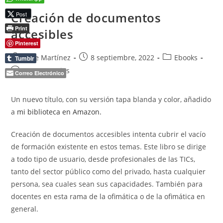
Certificado
Creación de documentos
Post
Print
accesibles
Pinterest
Autor
Publicación
Categoría
Pepe Martínez
8 septiembre, 2022
Ebooks
Tumblr
de
de
de
Comentarios
2 comentarios
Correo Electrónico
la
la
la
de
entrada:
entrada:
entrada:
la
Un nuevo título, con su versión tapa blanda y color, añadido
entrada:
a
mi biblioteca en Amazon.
Creación de documentos accesibles intenta cubrir el vacío
de formación existente en estos temas. Este libro se dirige
a todo tipo de usuario, desde profesionales de las TICs,
tanto del sector público como del privado, hasta cualquier
persona, sea cuales sean sus capacidades. También para
docentes en esta rama de la ofimática o de la ofimática en
general.