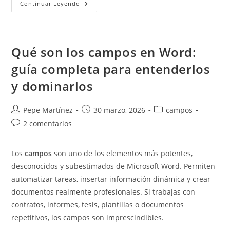
Tipos
Continuar Leyendo
De
Plantillas
En
Word
Qué son los campos en Word:
guía completa para entenderlos
y dominarlos
Autor
Publicación
Categoría
Pepe Martínez
30 marzo, 2026
campos
de
de
de
Comentarios
2 comentarios
la
la
la
de
entrada:
entrada:
entrada:
la
Los
campos
son uno de los elementos más potentes,
entrada:
desconocidos y subestimados de Microsoft Word. Permiten
automatizar tareas, insertar información dinámica y crear
documentos realmente profesionales. Si trabajas con
contratos, informes, tesis, plantillas o documentos
repetitivos, los campos son imprescindibles.