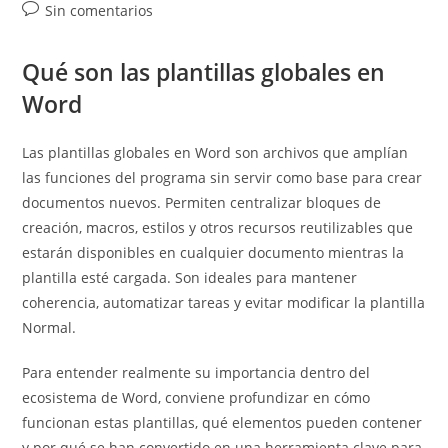
de
Comentarios
Sin comentarios
entrada:
entrada:
la
de
entrada:
la
Qué son las plantillas globales en
entrada:
Word
Las plantillas globales en Word son archivos que amplían
las funciones del programa sin servir como base para crear
documentos nuevos. Permiten centralizar bloques de
creación, macros, estilos y otros recursos reutilizables que
estarán disponibles en cualquier documento mientras la
plantilla esté cargada. Son ideales para mantener
coherencia, automatizar tareas y evitar modificar la plantilla
Normal.
Para entender realmente su importancia dentro del
ecosistema de Word, conviene profundizar en cómo
funcionan estas plantillas, qué elementos pueden contener
y por qué se han convertido en una herramienta clave para