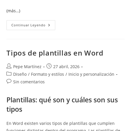
(más…)
Plantillas
Continuar Leyendo
Globales
En
Word:
Qué
Son
Y
Tipos de plantillas en Word
Para
Qué
Sirven
Autor
Publicación
Pepe Martínez
27 abril, 2026
de
de
Categoría
Diseño
/
Formato y estilos
/
Inicio y personalización
la
la
de
Comentarios
Sin comentarios
entrada:
entrada:
la
de
entrada:
la
Plantillas: qué son y cuáles son sus
entrada:
tipos
En Word existen varios tipos de plantillas que cumplen
funciones distintas dentro del programa. Las plantillas de