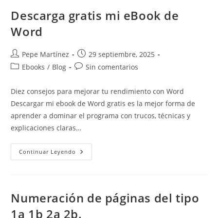
Y
Gráficos
Descarga gratis mi eBook de
Paso
A
Word
Paso
Autor
Publicación
Pepe Martínez
29 septiembre, 2025
de
de
Categoría
Comentarios
Ebooks
/
Blog
Sin comentarios
la
la
de
de
entrada:
entrada:
la
la
Diez consejos para mejorar tu rendimiento con Word
entrada:
entrada:
Descargar mi ebook de Word gratis es la mejor forma de
aprender a dominar el programa con trucos, técnicas y
explicaciones claras…
Descarga
Continuar Leyendo
Gratis
Mi
EBook
De
Word
Numeración de páginas del tipo
1a 1b 2a 2b.