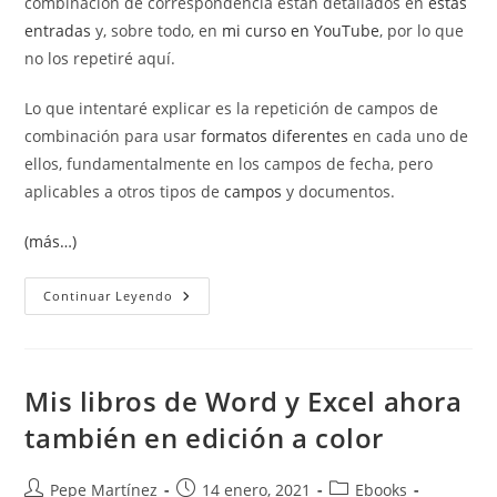
combinación de correspondencia están detallados en
estas
entradas
y, sobre todo, en
mi curso en YouTube
, por lo que
no los repetiré aquí.
Lo que intentaré explicar es la repetición de campos de
combinación para usar
formatos diferentes
en cada uno de
ellos, fundamentalmente en los campos de fecha, pero
aplicables a otros tipos de
campos
y documentos.
(más…)
Cómo
Continuar Leyendo
Hacer
Diplomas
Profesionales
Con
Word.
Mis libros de Word y Excel ahora
también en edición a color
Autor
Publicación
Categoría
Pepe Martínez
14 enero, 2021
Ebooks