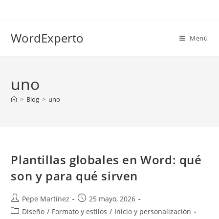
Ir
al
contenido
WordExperto
Menú
uno
>
Blog
>
uno
Plantillas globales en Word: qué
son y para qué sirven
Autor
Publicación
Pepe Martínez
25 mayo, 2026
de
de
Categoría
Diseño
/
Formato y estilos
/
Inicio y personalización
la
la