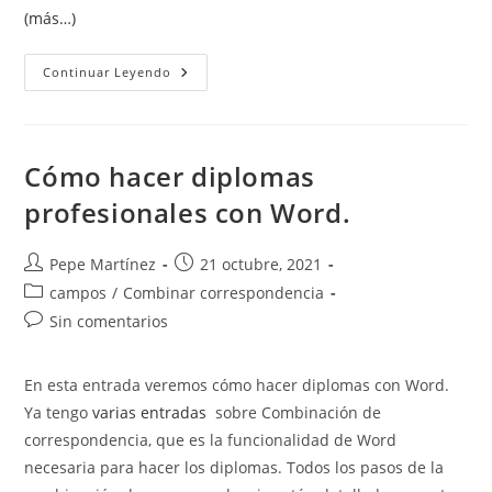
(más…)
Creación
Continuar Leyendo
De
Documentos
Accesibles
Cómo hacer diplomas
profesionales con Word.
Autor
Publicación
Pepe Martínez
21 octubre, 2021
de
de
Categoría
campos
/
Combinar correspondencia
la
la
de
Comentarios
Sin comentarios
entrada:
entrada:
la
de
entrada:
la
En esta entrada veremos cómo hacer diplomas con Word.
entrada:
Ya tengo
varias entradas
sobre Combinación de
correspondencia, que es la funcionalidad de Word
necesaria para hacer los diplomas. Todos los pasos de la