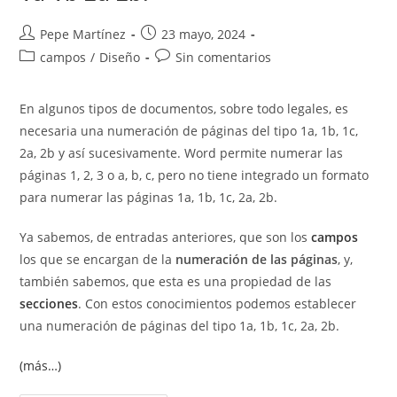
Autor
Publicación
Pepe Martínez
23 mayo, 2024
de
de
Categoría
Comentarios
campos
/
Diseño
Sin comentarios
la
la
de
de
entrada:
entrada:
la
la
En algunos tipos de documentos, sobre todo legales, es
entrada:
entrada:
necesaria una numeración de páginas del tipo 1a, 1b, 1c,
2a, 2b y así sucesivamente. Word permite numerar las
páginas 1, 2, 3 o a, b, c, pero no tiene integrado un formato
para numerar las páginas 1a, 1b, 1c, 2a, 2b.
Ya sabemos, de entradas anteriores, que son los
campos
los que se encargan de la
numeración de las páginas
, y,
también sabemos, que esta es una propiedad de las
secciones
. Con estos conocimientos podemos establecer
una numeración de páginas del tipo 1a, 1b, 1c, 2a, 2b.
(más…)