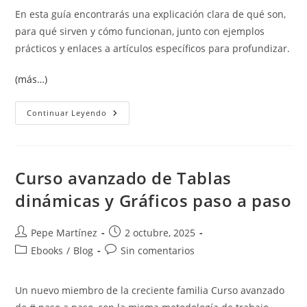
En esta guía encontrarás una explicación clara de qué son,
para qué sirven y cómo funcionan, junto con ejemplos
prácticos y enlaces a artículos específicos para profundizar.
(más…)
Qué
Continuar Leyendo
Son
Los
Campos
En
Word:
Guía
Curso avanzado de Tablas
Completa
Para
dinámicas y Gráficos paso a paso
Entenderlos
Y
Dominarlos
Autor
Publicación
Pepe Martínez
2 octubre, 2025
de
de
Categoría
Comentarios
Ebooks
/
Blog
Sin comentarios
la
la
de
de
entrada:
entrada:
la
la
Un nuevo miembro de la creciente familia Curso avanzado
entrada:
entrada: