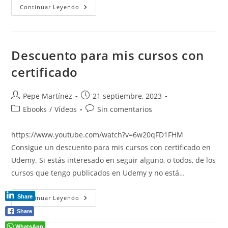
Numeración
Continuar Leyendo
De
Páginas
Del
Tipo
1a
1b
Descuento para mis cursos con
2a
2b.
certificado
Autor
Publicación
Pepe Martínez
21 septiembre, 2023
de
de
Categoría
Comentarios
Ebooks
/
Vídeos
Sin comentarios
la
la
de
de
entrada:
entrada:
la
la
https://www.youtube.com/watch?v=6w20qFD1FHM
entrada:
entrada:
Consigue un descuento para mis cursos con certificado en
Udemy. Si estás interesado en seguir alguno, o todos, de los
cursos que tengo publicados en Udemy y no está…
Descuento
Share
Continuar Leyendo
Para
Mis
Share
Cursos
Con
WhatsApp