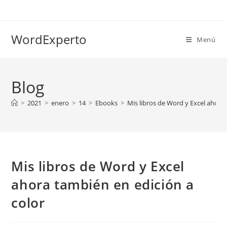
Ir
al
contenido
WordExperto
Menú
Blog
>
2021
>
enero
>
14
>
Ebooks
>
Mis libros de Word y Excel ahora
Mis libros de Word y Excel
ahora también en edición a
color