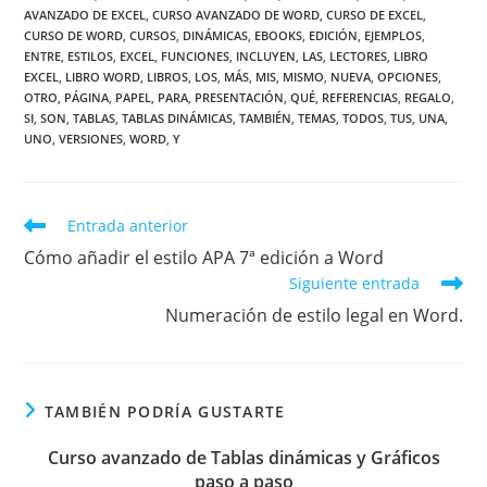
AVANZADO DE EXCEL
,
CURSO AVANZADO DE WORD
,
CURSO DE EXCEL
,
CURSO DE WORD
,
CURSOS
,
DINÁMICAS
,
EBOOKS
,
EDICIÓN
,
EJEMPLOS
,
ENTRE
,
ESTILOS
,
EXCEL
,
FUNCIONES
,
INCLUYEN
,
LAS
,
LECTORES
,
LIBRO
EXCEL
,
LIBRO WORD
,
LIBROS
,
LOS
,
MÁS
,
MIS
,
MISMO
,
NUEVA
,
OPCIONES
,
OTRO
,
PÁGINA
,
PAPEL
,
PARA
,
PRESENTACIÓN
,
QUÉ
,
REFERENCIAS
,
REGALO
,
SI
,
SON
,
TABLAS
,
TABLAS DINÁMICAS
,
TAMBIÉN
,
TEMAS
,
TODOS
,
TUS
,
UNA
,
UNO
,
VERSIONES
,
WORD
,
Y
Leer
Entrada anterior
más
Cómo añadir el estilo APA 7ª edición a Word
artículos
Siguiente entrada
Numeración de estilo legal en Word.
TAMBIÉN PODRÍA GUSTARTE
Curso avanzado de Tablas dinámicas y Gráficos
paso a paso