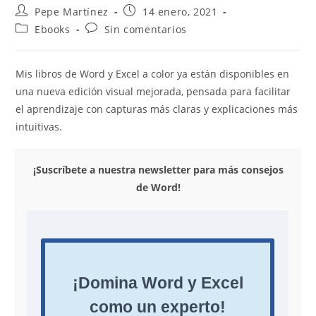
Autor
Publicación
Pepe Martínez
14 enero, 2021
de
de
Categoría
Comentarios
Ebooks
Sin comentarios
la
la
de
de
entrada:
entrada:
la
la
entrada:
entrada:
Mis libros de Word y Excel a color ya están disponibles en
una nueva edición visual mejorada, pensada para facilitar
el aprendizaje con capturas más claras y explicaciones más
intuitivas.
¡Suscríbete a nuestra newsletter para más consejos
de Word!