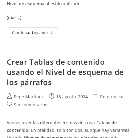
Nivel de esquema
al estilo aplicado.
(más…)
Agregar
Continuar Leyendo
Texto
A
La
Tabla
De
Contenido
Crear Tablas de contenido
usando el Nivel de esquema de
los párrafos
Autor
Publicación
Categoría
Pepe Martínez
15 agosto, 2024
Referencias
de
de
de
Comentarios
Sin comentarios
la
la
la
de
entrada:
entrada:
entrada:
la
Vamos a ver las diferentes formas de crear
Tablas de
entrada:
contenido
. En realidad, solo son dos, aunque hay variantes.
Usando
Niveles de esquema
de los párrafos
o usando