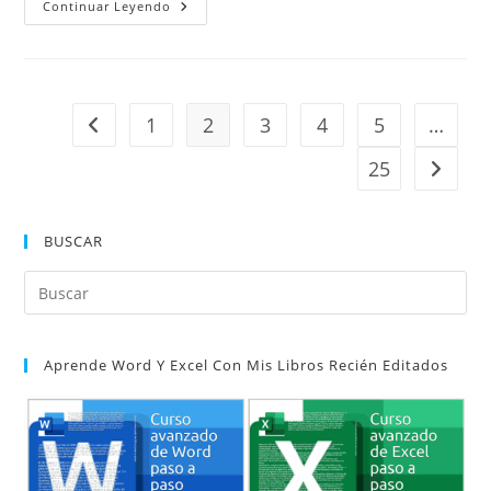
Matrices
Continuar Leyendo
Dinámicas
1
2
3
4
5
…
Ir a la página anterior
25
Ir a la 
BUSCAR
Pul
Es
par
Aprende Word Y Excel Con Mis Libros Recién Editados
cer
el
pan
de
bú