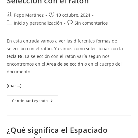
Selección con el ratón
Opciones.
Autor
Publicación
Pepe Martínez
10 octubre, 2024
de
de
Categoría
Comentarios
Inicio y personalización
Sin comentarios
la
la
de
de
entrada:
entrada:
la
la
En esta entrada vamos a ver las diferentes formas de
entrada:
entrada:
selección con el ratón. Ya vimos
cómo seleccionar con la
tecla
F8
. La selección con el ratón varía según nos
encontremos en el
Área de selección
o en el cuerpo del
documento.
(más…)
Selección
Continuar Leyendo
Con
El
Ratón
¿Qué significa el Espaciado