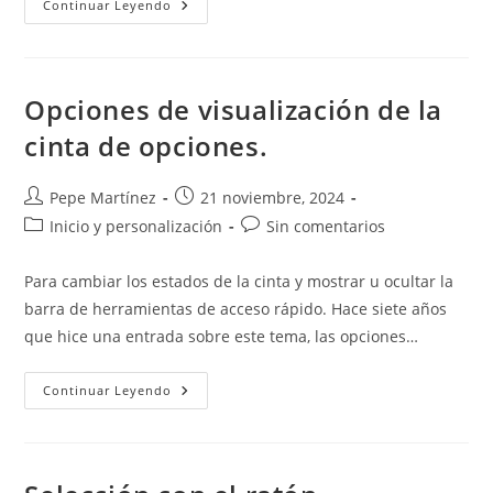
Espacios
Continuar Leyendo
En
Blanco.
Más
Allá
De
La
Opciones de visualización de la
Barra
Espaciadora.
cinta de opciones.
Autor
Publicación
Pepe Martínez
21 noviembre, 2024
de
de
Categoría
Comentarios
Inicio y personalización
Sin comentarios
la
la
de
de
entrada:
entrada:
la
la
Para cambiar los estados de la cinta y mostrar u ocultar la
entrada:
entrada:
barra de herramientas de acceso rápido. Hace siete años
que hice una entrada sobre este tema, las opciones…
Opciones
Continuar Leyendo
De
Visualización
De
La
Cinta
De