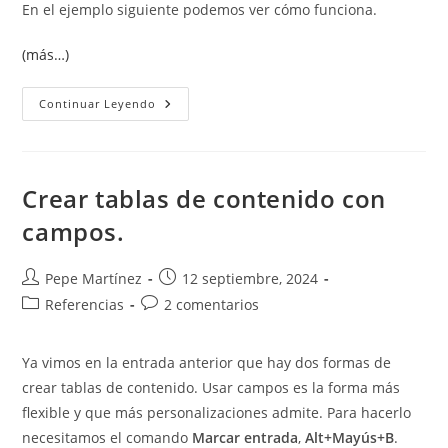
En el ejemplo siguiente podemos ver cómo funciona.
(más…)
¿Qué
Continuar Leyendo
Significa
El
Espaciado
Automático?
Crear tablas de contenido con
campos.
Autor
Publicación
Pepe Martínez
12 septiembre, 2024
de
de
Categoría
Comentarios
Referencias
2 comentarios
la
la
de
de
entrada:
entrada:
la
la
Ya vimos en la entrada anterior que hay dos formas de
entrada:
entrada:
crear tablas de contenido. Usar campos es la forma más
flexible y que más personalizaciones admite. Para hacerlo
necesitamos el comando
Marcar entrada
,
Alt+Mayús+B
.