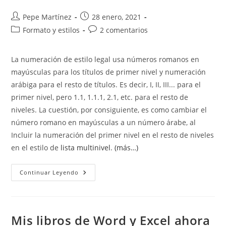
Incluyen
El
Autor
Publicación
Pepe Martínez
28 enero, 2021
Número
de
de
Del
Categoría
Comentarios
Formato y estilos
2 comentarios
Título
la
la
de
de
entrada:
entrada:
la
la
La numeración de estilo legal usa números romanos en
entrada:
entrada:
mayúsculas para los títulos de primer nivel y numeración
arábiga para el resto de títulos. Es decir, I, II, III... para el
primer nivel, pero 1.1, 1.1.1, 2.1, etc. para el resto de
niveles. La cuestión, por consiguiente, es como cambiar el
número romano en mayúsculas a un número árabe, al
Incluir la numeración del primer nivel en el resto de niveles
en el estilo de
lista multinivel
.
(más…)
Numeración
Continuar Leyendo
De
Estilo
Legal
En
Word.
Mis libros de Word y Excel ahora