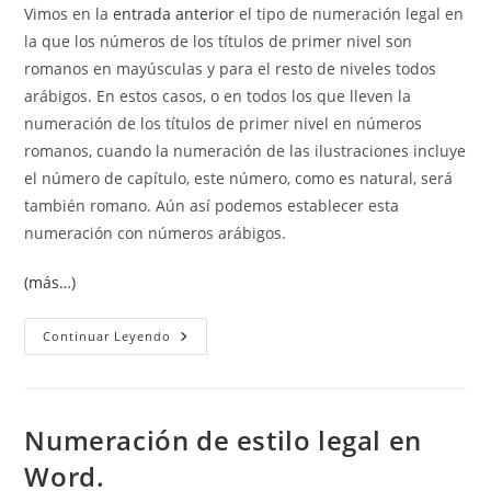
Vimos en la
entrada anterior
el tipo de numeración legal en
la que los números de los títulos de primer nivel son
romanos en mayúsculas y para el resto de niveles todos
arábigos. En estos casos, o en todos los que lleven la
numeración de los títulos de primer nivel en números
romanos, cuando la numeración de las ilustraciones incluye
el número de capítulo, este número, como es natural, será
también romano. Aún así podemos establecer esta
numeración con números arábigos.
(más…)
Numeración
Continuar Leyendo
De
Las
Ilustraciones
Diferente
A
La
Numeración de estilo legal en
De
Los
Word.
Títulos
Cuando