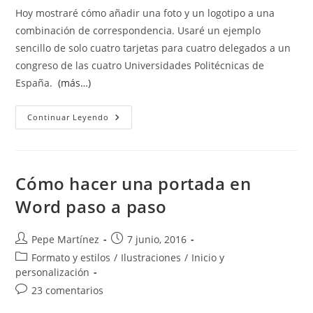
Hoy mostraré cómo añadir una foto y un logotipo a una
combinación de correspondencia. Usaré un ejemplo
sencillo de solo cuatro tarjetas para cuatro delegados a un
congreso de las cuatro Universidades Politécnicas de
España.
(más…)
Insertar
Continuar Leyendo
Imágenes
En
Combinación
De
Correspondencia
Cómo hacer una portada en
Word paso a paso
Autor
Publicación
Pepe Martínez
7 junio, 2016
de
de
Categoría
Formato y estilos
/
Ilustraciones
/
Inicio y
la
la
de
personalización
entrada:
entrada:
la
Comentarios
23 comentarios
entrada:
de