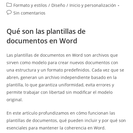
de
de
Categoría
Formato y estilos
/
Diseño
/
Inicio y personalización
la
la
de
Comentarios
Sin comentarios
entrada:
entrada:
la
de
entrada:
la
Qué son las plantillas de
entrada:
documentos en Word
Las plantillas de documentos en Word son archivos que
sirven como modelo para crear nuevos documentos con
una estructura y un formato predefinidos. Cada vez que se
abren, generan un archivo independiente basado en la
plantilla, lo que garantiza uniformidad, evita errores y
permite trabajar con libertad sin modificar el modelo
original.
En este artículo profundizamos en cómo funcionan las
plantillas de documentos, qué pueden incluir y por qué son
esenciales para mantener la coherencia en Word.