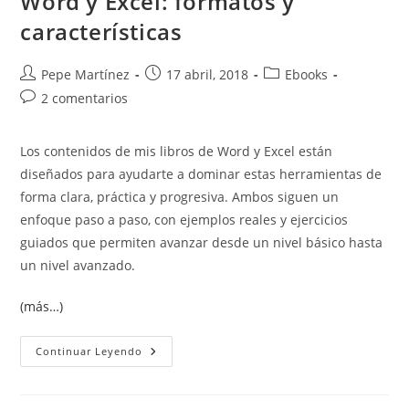
Word y Excel: formatos y
A
características
Color
Autor
Publicación
Categoría
Pepe Martínez
17 abril, 2018
Ebooks
de
de
de
Comentarios
2 comentarios
la
la
la
de
entrada:
entrada:
entrada:
la
Los contenidos de mis libros de Word y Excel están
entrada:
diseñados para ayudarte a dominar estas herramientas de
forma clara, práctica y progresiva. Ambos siguen un
enfoque paso a paso, con ejemplos reales y ejercicios
guiados que permiten avanzar desde un nivel básico hasta
un nivel avanzado.
(más…)
Contenidos
Continuar Leyendo
De
Mis
Libros
De