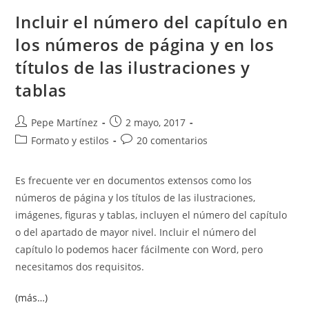
Word
Y
Incluir el número del capítulo en
Excel:
Formatos
los números de página y en los
Y
Características
títulos de las ilustraciones y
tablas
Autor
Publicación
Pepe Martínez
2 mayo, 2017
de
de
Categoría
Comentarios
Formato y estilos
20 comentarios
la
la
de
de
entrada:
entrada:
la
la
Es frecuente ver en documentos extensos como los
entrada:
entrada:
números de página y los títulos de las ilustraciones,
imágenes, figuras y tablas, incluyen el número del capítulo
o del apartado de mayor nivel. Incluir el número del
capítulo lo podemos hacer fácilmente con Word, pero
necesitamos dos requisitos.
(más…)