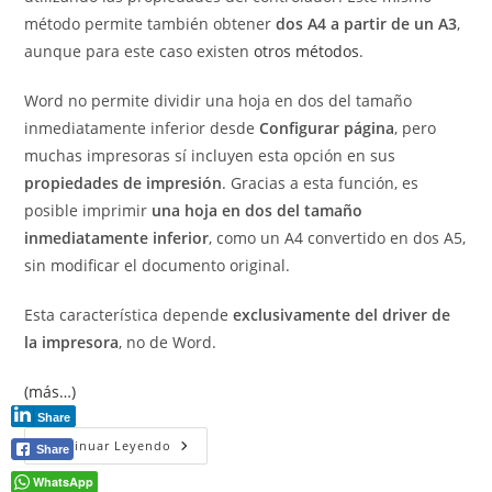
método permite también obtener
dos A4 a partir de un A3
,
aunque para este caso existen
otros métodos
.
Word no permite dividir una hoja en dos del tamaño
inmediatamente inferior desde
Configurar página
, pero
muchas impresoras sí incluyen esta opción en sus
propiedades de impresión
. Gracias a esta función, es
posible imprimir
una hoja en dos del tamaño
inmediatamente inferior
, como un A4 convertido en dos A5,
sin modificar el documento original.
Esta característica depende
exclusivamente del driver de
la impresora
, no de Word.
(más…)
Share
Imprimir
Continuar Leyendo
Share
A4
En
WhatsApp
Dos