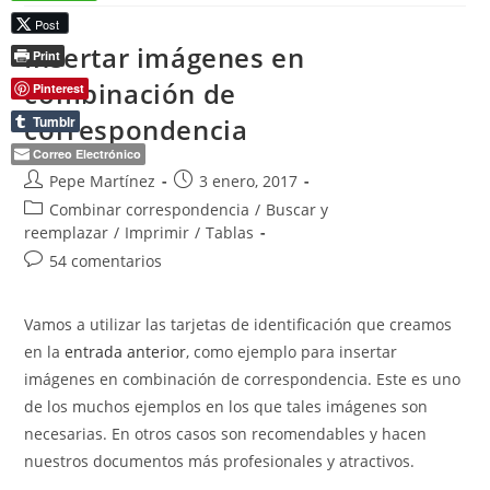
A5:
Post
Dividir
Una
Insertar imágenes en
Print
Hoja
En
combinación de
Pinterest
Dos
Del
Tumblr
correspondencia
Tamaño
Inferior
(también
Correo Electrónico
A3→A4)
Autor
Publicación
Pepe Martínez
3 enero, 2017
de
de
Categoría
Combinar correspondencia
/
Buscar y
la
la
de
reemplazar
/
Imprimir
/
Tablas
entrada:
entrada:
la
Comentarios
54 comentarios
entrada:
de
la
Vamos a utilizar las tarjetas de identificación que creamos
entrada:
en la
entrada anterior
, como ejemplo para insertar
imágenes en combinación de correspondencia. Este es uno
de los muchos ejemplos en los que tales imágenes son
necesarias. En otros casos son recomendables y hacen
nuestros documentos más profesionales y atractivos.