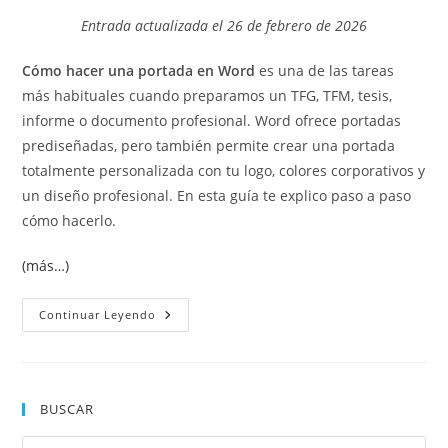
la
Entrada actualizada el 26 de febrero de 2026
entrada:
Cómo hacer una portada en Word
es una de las tareas
más habituales cuando preparamos un TFG, TFM, tesis,
informe o documento profesional. Word ofrece portadas
prediseñadas, pero también permite crear una portada
totalmente personalizada con tu logo, colores corporativos y
un diseño profesional. En esta guía te explico paso a paso
cómo hacerlo.
(más…)
Cómo
Continuar Leyendo
Hacer
Una
Portada
En
Word
Paso
BUSCAR
A
Paso
Pul