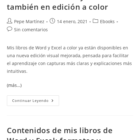
también en edición a color
Autor
Publicación
Categoría
Pepe Martínez
14 enero, 2021
Ebooks
de
de
de
Comentarios
Sin comentarios
la
la
la
de
entrada:
entrada:
entrada:
la
Mis libros de Word y Excel a color ya están disponibles en
entrada:
una nueva edición visual mejorada, pensada para facilitar
el aprendizaje con capturas más claras y explicaciones más
intuitivas.
(más…)
Mis
Continuar Leyendo
Libros
De
Word
Y
Excel
Ahora
Contenidos de mis libros de
También
En
Edición