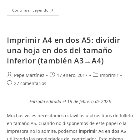
Incluir
Continuar Leyendo
El
Número
Del
Capítulo
En
Los
Imprimir A4 en dos A5: dividir
Números
De
una hoja en dos del tamaño
Página
Y
inferior (también A3→A4)
En
Los
Títulos
De
Autor
Publicación
Categoría
Pepe Martínez
17 enero, 2017
Imprimir
Las
Ilustraciones
de
de
de
Comentarios
27 comentarios
Y
la
la
la
Tablas
de
entrada:
entrada:
entrada:
la
Entrada editada el 15 de febrero de 2026
entrada:
Muchas veces necesitamos octavillas u otros tipos de folleto
en tamaño A5. Cuando no disponemos de este papel o la
impresora no lo admite, podemos
imprimir A4 en dos A5
utilizando las propiedades del controlador. Este mismo