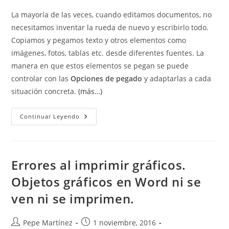
entrada:
la
La mayoría de las veces, cuando editamos documentos, no
entrada:
necesitamos inventar la rueda de nuevo y escribirlo todo.
Copiamos y pegamos texto y otros elementos como
imágenes, fotos, tablas etc. desde diferentes fuentes. La
manera en que estos elementos se pegan se puede
controlar con las
Opciones de pegado
y adaptarlas a cada
situación concreta.
(más…)
Opciones
Continuar Leyendo
De
Pegado.
Paste
Options
Errores al imprimir gráficos.
Objetos gráficos en Word ni se
ven ni se imprimen.
Autor
Publicación
Pepe Martínez
1 noviembre, 2016