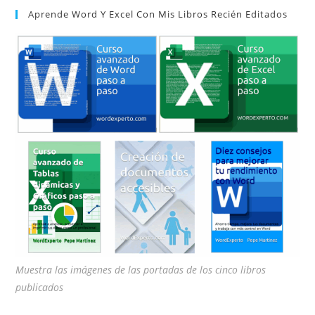
Aprende Word Y Excel Con Mis Libros Recién Editados
cer
el
pan
de
bú
Muestra las imágenes de las portadas de los cinco libros
publicados