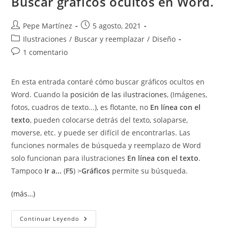
Buscar gráficos ocultos en Word.
Autor
Publicación
Pepe Martínez
5 agosto, 2021
de
de
Categoría
Ilustraciones
/
Buscar y reemplazar
/
Diseño
la
la
de
Comentarios
1 comentario
entrada:
entrada:
la
de
entrada:
la
En esta entrada contaré cómo buscar gráficos ocultos en
entrada:
Word. Cuando la
posición de las ilustraciones
, (Imágenes,
fotos, cuadros de texto...), es flotante, no
En línea con el
texto
, pueden colocarse detrás del texto, solaparse,
moverse, etc. y puede ser difícil de encontrarlas. Las
funciones normales de búsqueda y reemplazo de Word
solo funcionan para ilustraciones
En línea con el texto
.
Tampoco
Ir a...
(
F5
) >
Gráficos
permite su búsqueda.
(más…)
Buscar
Continuar Leyendo
Gráficos