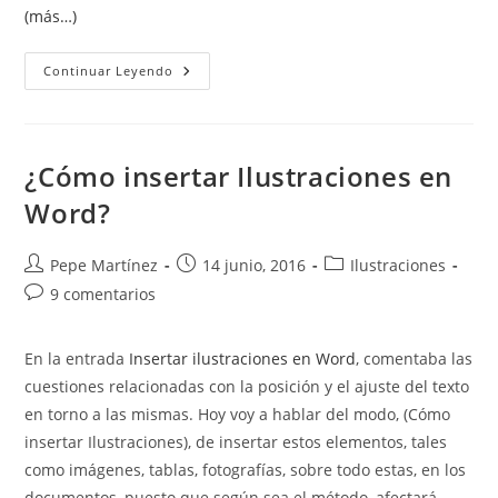
(más…)
Errores
Continuar Leyendo
Al
Imprimir
Gráficos.
Objetos
Gráficos
En
¿Cómo insertar Ilustraciones en
Word
Ni
Word?
Se
Ven
Ni
Se
Autor
Publicación
Categoría
Pepe Martínez
14 junio, 2016
Ilustraciones
Imprimen.
de
de
de
Comentarios
9 comentarios
la
la
la
de
entrada:
entrada:
entrada:
la
En la entrada
Insertar ilustraciones en Word
, comentaba las
entrada:
cuestiones relacionadas con la posición y el ajuste del texto
en torno a las mismas. Hoy voy a hablar del modo, (Cómo
insertar Ilustraciones), de insertar estos elementos, tales
como imágenes, tablas, fotografías, sobre todo estas, en los
documentos, puesto que según sea el método, afectará