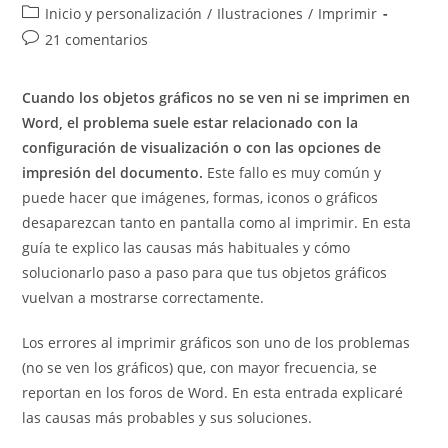
de
de
Categoría
Inicio y personalización
/
Ilustraciones
/
Imprimir
la
la
de
Comentarios
21 comentarios
entrada:
entrada:
la
de
entrada:
la
Cuando los objetos gráficos no se ven ni se imprimen en
entrada:
Word, el problema suele estar relacionado con la
configuración de visualización o con las opciones de
impresión del documento.
Este fallo es muy común y
puede hacer que imágenes, formas, iconos o gráficos
desaparezcan tanto en pantalla como al imprimir. En esta
guía te explico las causas más habituales y cómo
solucionarlo paso a paso para que tus objetos gráficos
vuelvan a mostrarse correctamente.
Los errores al imprimir gráficos son uno de los problemas
(no se ven los gráficos) que, con mayor frecuencia, se
reportan en los foros de Word. En esta entrada explicaré
las causas más probables y sus soluciones.