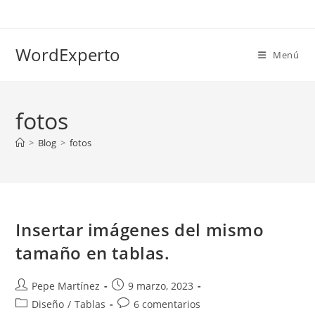
Ir
al
contenido
WordExperto
Menú
fotos
>
Blog
>
fotos
Insertar imágenes del mismo
tamaño en tablas.
Autor
Publicación
Pepe Martínez
9 marzo, 2023
de
de
Categoría
Comentarios
Diseño
/
Tablas
6 comentarios
la
la