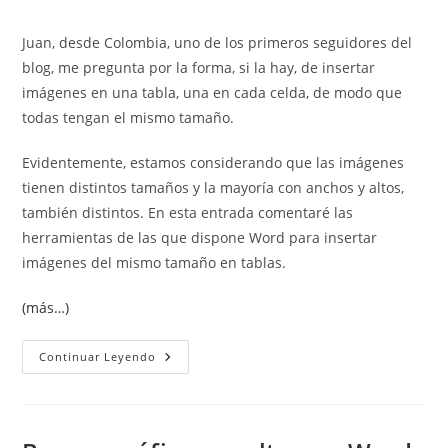
de
de
entrada:
entrada:
la
la
Juan, desde Colombia, uno de los primeros seguidores del
entrada:
entrada:
blog, me pregunta por la forma, si la hay, de insertar
imágenes en una tabla, una en cada celda, de modo que
todas tengan el mismo tamaño.
Evidentemente, estamos considerando que las imágenes
tienen distintos tamaños y la mayoría con anchos y altos,
también distintos. En esta entrada comentaré las
herramientas de las que dispone Word para insertar
imágenes del mismo tamaño en tablas.
(más…)
Insertar
Continuar Leyendo
Imágenes
Del
Mismo
Tamaño
En
Tablas.