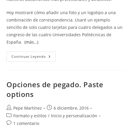
Hoy mostraré cómo añadir una foto y un logotipo a una
combinación de correspondencia. Usaré un ejemplo
sencillo de solo cuatro tarjetas para cuatro delegados a un
congreso de las cuatro Universidades Politécnicas de
España.
(más…)
Insertar
Continuar Leyendo
Imágenes
En
Combinación
De
Correspondencia
Opciones de pegado. Paste
options
Autor
Publicación
Pepe Martínez
6 diciembre, 2016
de
de
Categoría
Formato y estilos
/
Inicio y personalización
la
la
de
Comentarios
1 comentario
entrada:
entrada:
la
de