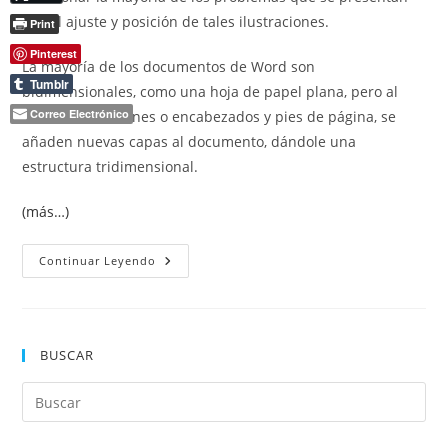
con el ajuste y posición de tales ilustraciones.
Print
Pinterest
La mayoría de los documentos de Word son
Tumblr
bidimensionales, como una hoja de papel plana, pero al
Correo Electrónico
añadir ilustraciones o encabezados y pies de página, se
añaden nuevas capas al documento, dándole una
estructura tridimensional.
(más…)
Insertar
Continuar Leyendo
Ilustraciones
En
Word
BUSCAR
Pul
Es
par