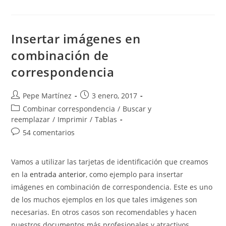
Ocultos
En
Word.
Insertar imágenes en
combinación de
correspondencia
Autor
Publicación
Pepe Martínez
3 enero, 2017
de
de
Categoría
Combinar correspondencia
/
Buscar y
la
la
de
reemplazar
/
Imprimir
/
Tablas
entrada:
entrada:
la
Comentarios
54 comentarios
entrada:
de
la
Vamos a utilizar las tarjetas de identificación que creamos
entrada:
en la
entrada anterior
, como ejemplo para insertar
imágenes en combinación de correspondencia. Este es uno
de los muchos ejemplos en los que tales imágenes son
necesarias. En otros casos son recomendables y hacen
nuestros documentos más profesionales y atractivos.