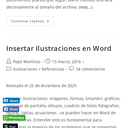
decisivamente al tamaño del archivo.
(más…)
¿Cómo
Continuar Leyendo
Insertar
Ilustraciones
En
Word?
Insertar Ilustraciones en Word
Autor
Publicación
Pepe Martínez
13 marzo, 2016
de
de
Categoría
Comentarios
Ilustraciones
/
Referencias
34 comentarios
la
la
de
de
entrada:
entrada:
la
la
Revisado el 25 de diciembre de 2025
entrada:
entrada:
Insertar ilustraciones: imágenes, formas, SmartArt, gráficos,
Share
capturas de pantalla, dibujos, cuadros de texto, fotografías,
Share
figuras, tablas, ecuaciones...se pueden hacer en Word de
WhatsApp
dos maneras. Entender esto es fundamental para
Post
solucionar la mayoría de los problemas que se presentan