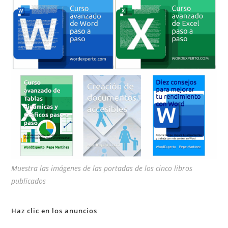
pan
de
bú
Muestra las imágenes de las portadas de los cinco libros
publicados
Haz clic en los anuncios