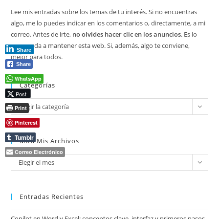
Lee mis entradas sobre los temas de tu interés. Si no encuentras
algo, me lo puedes indicar en los comentarios o, directamente, a mi
correo. Antes de irte,
no olvides hacer clic en los anuncios
. Es lo
que ayuda a mantener esta web. Si, además, algo te conviene,
Share
mejor para todos.
Share
WhatsApp
Categorías
Post
Categorías
Elegir la categoría
Print
Pinterest
Tumblr
Mira Mis Archivos
Correo Electrónico
Mira
Elegir el mes
mis
archivos
Entradas Recientes
Copilot en Word y Excel: conceptos clave, interfaz y primeros pasos