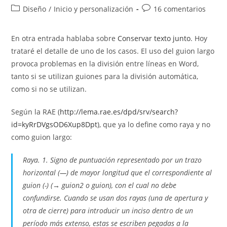
de
de
Categoría
Comentarios
Diseño
/
Inicio y personalización
16 comentarios
la
la
de
de
entrada:
entrada:
la
la
En otra entrada hablaba sobre
Conservar texto junto
. Hoy
entrada:
entrada:
trataré el detalle de uno de los casos. El uso del guion largo
provoca problemas en la división entre líneas en Word,
tanto si se utilizan guiones para la división automática,
como si no se utilizan.
Según la RAE (
http://lema.rae.es/dpd/srv/search?
id=kyRrDVgsOD6Xup8Dpt
), que ya lo define como raya y no
como guion largo:
Raya. 1. Signo de puntuación representado por un trazo
horizontal (—) de mayor longitud que el correspondiente al
guion (-) (→ guion2 o guion), con el cual no debe
confundirse. Cuando se usan dos rayas (una de apertura y
otra de cierre) para introducir un inciso dentro de un
período más extenso, estas se escriben pegadas a la