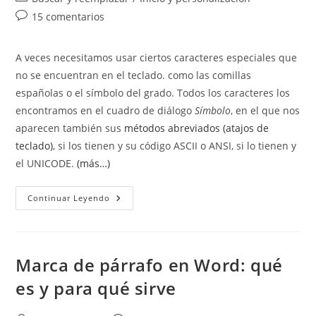
la
la
de
Comentarios
15 comentarios
entrada:
entrada:
la
de
entrada:
la
A veces necesitamos usar ciertos caracteres especiales que
entrada:
no se encuentran en el teclado. como las comillas
españolas o el símbolo del grado. Todos los caracteres los
encontramos en el cuadro de diálogo
Símbolo
, en el que nos
aparecen también sus
métodos abreviados (atajos de
teclado)
, si los tienen y su código ASCII o ANSI, si lo tienen y
el UNICODE.
(más…)
Caracteres
Continuar Leyendo
Especiales.
Buscar,
Reemplazar
E
Insertar
Cualquier
Marca de párrafo en Word: qué
Carácter.
es y para qué sirve