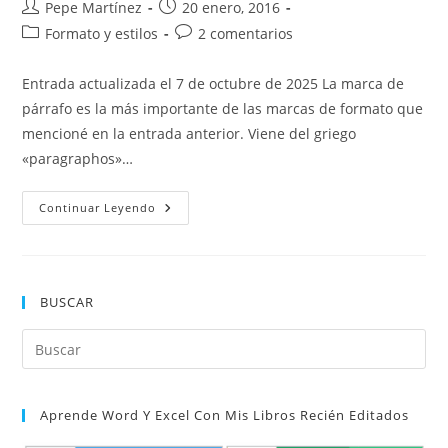
Autor
Publicación
Pepe Martínez
20 enero, 2016
de
de
Categoría
Comentarios
Formato y estilos
2 comentarios
la
la
de
de
entrada:
entrada:
la
la
Entrada actualizada el 7 de octubre de 2025 La marca de
entrada:
entrada:
párrafo es la más importante de las marcas de formato que
mencioné en la entrada anterior. Viene del griego
«paragraphos»…
Marca
Continuar Leyendo
De
Párrafo
En
Word:
Qué
Es
BUSCAR
Y
Para
Qué
Pul
Sirve
Es
par
Aprende Word Y Excel Con Mis Libros Recién Editados
cer
el