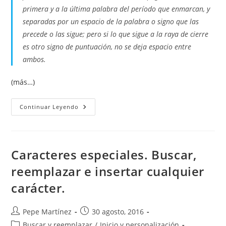
primera y a la última palabra del período que enmarcan, y
separadas por un espacio de la palabra o signo que las
precede o las sigue; pero si lo que sigue a la raya de cierre
es otro signo de puntuación, no se deja espacio entre
ambos.
(más…)
Sustituir
Continuar Leyendo
Guion
Largo
Por
Raya
Para
Evitar
Caracteres especiales. Buscar,
Problemas
De
reemplazar e insertar cualquier
División
Entre
carácter.
Líneas
Autor
Publicación
Pepe Martínez
30 agosto, 2016
de
de
Categoría
Buscar y reemplazar
/
Inicio y personalización