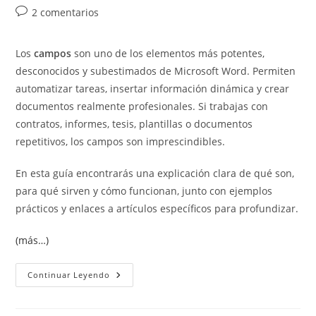
de
de
de
Comentarios
2 comentarios
la
la
la
de
entrada:
entrada:
entrada:
la
Los
campos
son uno de los elementos más potentes,
entrada:
desconocidos y subestimados de Microsoft Word. Permiten
automatizar tareas, insertar información dinámica y crear
documentos realmente profesionales. Si trabajas con
contratos, informes, tesis, plantillas o documentos
repetitivos, los campos son imprescindibles.
En esta guía encontrarás una explicación clara de qué son,
para qué sirven y cómo funcionan, junto con ejemplos
prácticos y enlaces a artículos específicos para profundizar.
(más…)
Qué
Continuar Leyendo
Son
Los
Campos
En