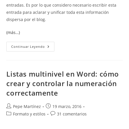
entradas. Es por lo que considero necesario escribir esta
entrada para aclarar y unificar toda esta información
dispersa por el blog.
(más…)
Crear
Continuar Leyendo
Documentos
Numerados
Automáticamente
En
Word
Listas multinivel en Word: cómo
crear y controlar la numeración
correctamente
Autor
Publicación
Pepe Martínez
19 marzo, 2016
de
de
Categoría
Comentarios
Formato y estilos
31 comentarios
la
la
de
de
entrada:
entrada:
la
la