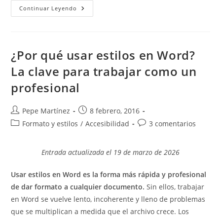
Listas
Continuar Leyendo
Multinivel
En
Word:
Cómo
Crear
Y
¿Por qué usar estilos en Word?
Controlar
La
La clave para trabajar como un
Numeración
Correctamente
profesional
Autor
Publicación
Pepe Martínez
8 febrero, 2016
de
de
Categoría
Comentarios
Formato y estilos
/
Accesibilidad
3 comentarios
la
la
de
de
entrada:
entrada:
la
la
Entrada actualizada el 19 de marzo de 2026
entrada:
entrada:
Usar estilos en Word es la forma más rápida y profesional
de dar formato a cualquier documento.
Sin ellos, trabajar
en Word se vuelve lento, incoherente y lleno de problemas
que se multiplican a medida que el archivo crece. Los