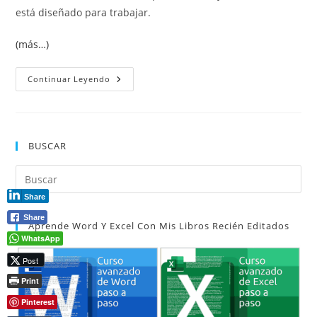
está diseñado para trabajar.
(más…)
¿Por
Continuar Leyendo
Qué
Usar
Estilos
En
Word?
La
BUSCAR
Clave
Para
Trabajar
Pul
Como
Un
Es
Profesional
Share
par
Share
Aprende Word Y Excel Con Mis Libros Recién Editados
cer
WhatsApp
el
Post
pan
de
Print
bú
Pinterest