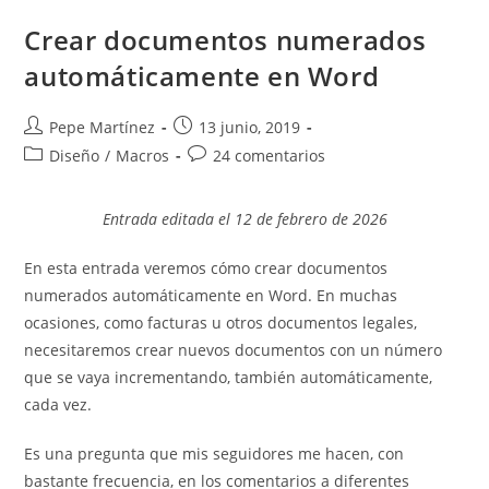
Word:
Guía
Crear documentos numerados
Completa
Para
automáticamente en Word
Entenderlos
Y
Dominarlos
Autor
Publicación
Pepe Martínez
13 junio, 2019
de
de
Categoría
Comentarios
Diseño
/
Macros
24 comentarios
la
la
de
de
entrada:
entrada:
la
la
Entrada editada el 12 de febrero de 2026
entrada:
entrada:
En esta entrada veremos cómo crear documentos
numerados automáticamente en Word. En muchas
ocasiones, como facturas u otros documentos legales,
necesitaremos crear nuevos documentos con un número
que se vaya incrementando, también automáticamente,
cada vez.
Es una pregunta que mis seguidores me hacen, con
bastante frecuencia, en los comentarios a diferentes