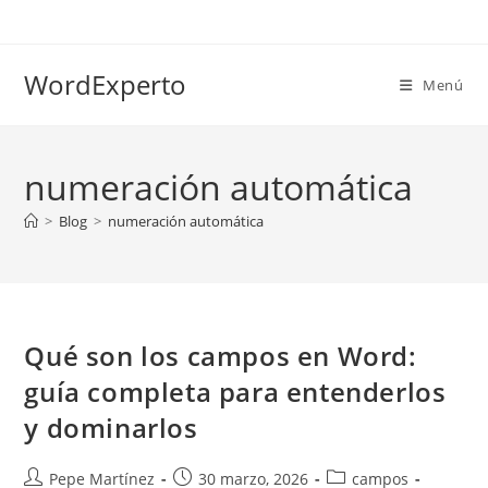
Ir
al
contenido
WordExperto
Menú
numeración automática
>
Blog
>
numeración automática
Qué son los campos en Word:
guía completa para entenderlos
y dominarlos
Autor
Publicación
Categoría
Pepe Martínez
30 marzo, 2026
campos