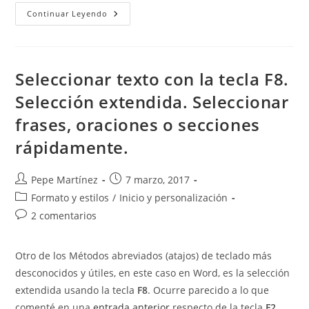
Buscar
Continuar Leyendo
Gráficos
Ocultos
En
Word.
Seleccionar texto con la tecla F8.
Selección extendida. Seleccionar
frases, oraciones o secciones
rápidamente.
Autor
Publicación
Pepe Martínez
7 marzo, 2017
de
de
Categoría
Formato y estilos
/
Inicio y personalización
la
la
de
Comentarios
2 comentarios
entrada:
entrada:
la
de
entrada:
la
Otro de los Métodos abreviados (atajos) de teclado más
entrada:
desconocidos y útiles, en este caso en Word, es la selección
extendida usando la tecla
F8
. Ocurre parecido a lo que
comenté en una
entrada anterior
respecto de la tecla
F2
.