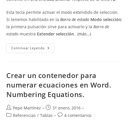
Esta tecla permite activar el modo extendido de selección.
Si tenemos habilitado en la
Barra de estado
Modo selección
,
la primera pulsación sirve para activarlo y la
Barra de
estado
muestra
Extender selección
.
(más…)
Seleccionar
Continuar Leyendo
Texto
Con
La
Tecla
F8.
Selección
Crear un contenedor para
Extendida.
Seleccionar
numerar ecuaciones en Word.
Frases,
Oraciones
Numbering Equations.
O
Secciones
Rápidamente.
Autor
Publicación
Pepe Martínez
31 enero, 2016
de
de
Categoría
Comentarios
Referencias
/
Tablas
4 comentarios
la
la
de
de
entrada:
entrada:
la
la