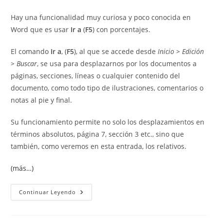
entrada:
la
Hay una funcionalidad muy curiosa y poco conocida en
entrada:
Word que es usar
Ir a
(
F5
) con porcentajes.
El comando
Ir a
, (
F5
), al que se accede desde
Inicio > Edición
> Buscar
, se usa para desplazarnos por los documentos a
páginas, secciones, líneas o cualquier contenido del
documento, como todo tipo de ilustraciones, comentarios o
notas al pie y final.
Su funcionamiento permite no solo los desplazamientos en
términos absolutos, página 7, sección 3 etc., sino que
también, como veremos en esta entrada, los relativos.
(más…)
Usar
Continuar Leyendo
Ir
A...
Con