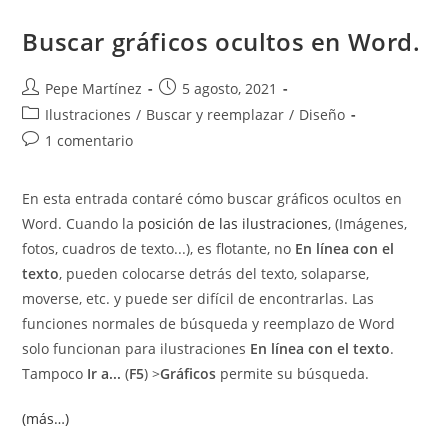
Porcentajes
Buscar gráficos ocultos en Word.
Autor
Publicación
Pepe Martínez
5 agosto, 2021
de
de
Categoría
Ilustraciones
/
Buscar y reemplazar
/
Diseño
la
la
de
Comentarios
1 comentario
entrada:
entrada:
la
de
entrada:
la
En esta entrada contaré cómo buscar gráficos ocultos en
entrada:
Word. Cuando la
posición de las ilustraciones
, (Imágenes,
fotos, cuadros de texto...), es flotante, no
En línea con el
texto
, pueden colocarse detrás del texto, solaparse,
moverse, etc. y puede ser difícil de encontrarlas. Las
funciones normales de búsqueda y reemplazo de Word
solo funcionan para ilustraciones
En línea con el texto
.
Tampoco
Ir a...
(
F5
) >
Gráficos
permite su búsqueda.
(más…)