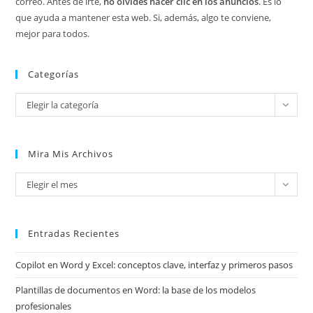
correo. Antes de irte,
no olvides hacer clic en los anuncios
. Es lo
que ayuda a mantener esta web. Si, además, algo te conviene,
mejor para todos.
Categorías
Categorías
Elegir la categoría
Mira Mis Archivos
Mira
Elegir el mes
mis
archivos
Entradas Recientes
Copilot en Word y Excel: conceptos clave, interfaz y primeros pasos
Plantillas de documentos en Word: la base de los modelos
profesionales