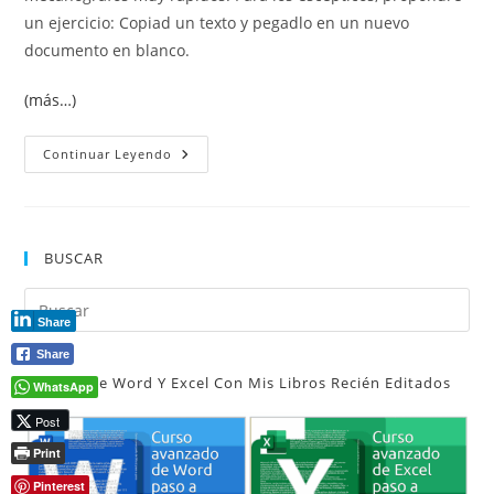
un ejercicio: Copiad un texto y pegadlo en un nuevo
documento en blanco.
(más…)
Atajos
Continuar Leyendo
De
Teclado
En
Word
BUSCAR
Pul
Share
Es
par
Share
Aprende Word Y Excel Con Mis Libros Recién Editados
cer
WhatsApp
el
Post
pan
Print
de
Pinterest
bú