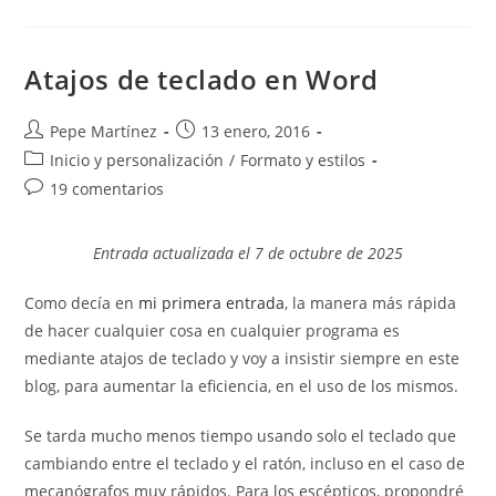
Contenedor
Para
Numerar
Ecuaciones
En
Atajos de teclado en Word
Word.
Numbering
Equations.
Autor
Publicación
Pepe Martínez
13 enero, 2016
de
de
Categoría
Inicio y personalización
/
Formato y estilos
la
la
de
Comentarios
19 comentarios
entrada:
entrada:
la
de
entrada:
la
Entrada actualizada el 7 de octubre de 2025
entrada:
Como decía en
mi primera entrada
, la manera más rápida
de hacer cualquier cosa en cualquier programa es
mediante atajos de teclado y voy a insistir siempre en este
blog, para aumentar la eficiencia, en el uso de los mismos.
Se tarda mucho menos tiempo usando solo el teclado que
cambiando entre el teclado y el ratón, incluso en el caso de
mecanógrafos muy rápidos. Para los escépticos, propondré