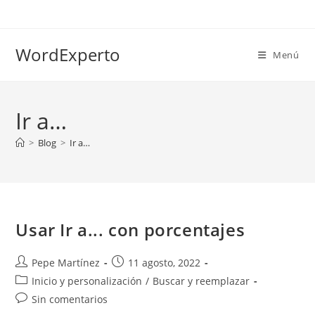
Ir
al
contenido
WordExperto
Menú
Ir a…
>
Blog
>
Ir a…
Usar Ir a... con porcentajes
Autor
Publicación
Pepe Martínez
11 agosto, 2022
de
de
Categoría
Inicio y personalización
/
Buscar y reemplazar
la
la
de
Comentarios
Sin comentarios
entrada:
entrada:
la
de