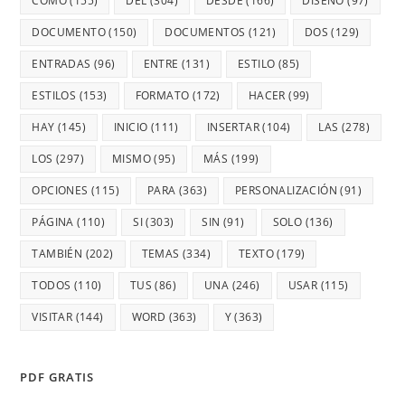
CÓMO
(155)
DEL
(304)
DESDE
(166)
DISEÑO
(97)
DOCUMENTO
(150)
DOCUMENTOS
(121)
DOS
(129)
ENTRADAS
(96)
ENTRE
(131)
ESTILO
(85)
ESTILOS
(153)
FORMATO
(172)
HACER
(99)
HAY
(145)
INICIO
(111)
INSERTAR
(104)
LAS
(278)
LOS
(297)
MISMO
(95)
MÁS
(199)
OPCIONES
(115)
PARA
(363)
PERSONALIZACIÓN
(91)
PÁGINA
(110)
SI
(303)
SIN
(91)
SOLO
(136)
TAMBIÉN
(202)
TEMAS
(334)
TEXTO
(179)
TODOS
(110)
TUS
(86)
UNA
(246)
USAR
(115)
VISITAR
(144)
WORD
(363)
Y
(363)
PDF GRATIS