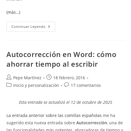
(más…)
Alineación
Continuar Leyendo
Vertical
En
Word
Autocorrección en Word: cómo
ahorrar tiempo al escribir
Autor
Publicación
Pepe Martínez
18 febrero, 2016
de
de
Categoría
Comentarios
Inicio y personalización
17 comentarios
la
la
de
de
entrada:
entrada:
la
la
Esta entrada se actualizó el 12 de octubre de 2025
entrada:
entrada:
La entrada anterior sobre las comillas españolas
me ha
sugerido esta nueva entrada sobre
Autocorrección
, una de
las funcionalidades más potentes, ahorradoras de tiempo y