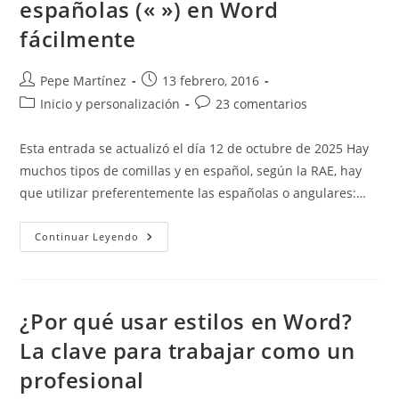
españolas (« ») en Word
fácilmente
Autor
Publicación
Pepe Martínez
13 febrero, 2016
de
de
Categoría
Comentarios
Inicio y personalización
23 comentarios
la
la
de
de
entrada:
entrada:
la
la
Esta entrada se actualizó el día 12 de octubre de 2025 Hay
entrada:
entrada:
muchos tipos de comillas y en español, según la RAE, hay
que utilizar preferentemente las españolas o angulares:…
Cómo
Continuar Leyendo
Insertar
Comillas
Españolas
(«
»)
En
¿Por qué usar estilos en Word?
Word
Fácilmente
La clave para trabajar como un
profesional