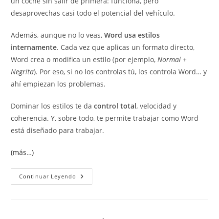
un coche sin salir de primera: funciona, pero
desaprovechas casi todo el potencial del vehículo.
Además, aunque no lo veas,
Word usa estilos
internamente
. Cada vez que aplicas un formato directo,
Word crea o modifica un estilo (por ejemplo,
Normal +
Negrita
). Por eso, si no los controlas tú, los controla Word… y
ahí empiezan los problemas.
Dominar los estilos te da
control total
, velocidad y
coherencia. Y, sobre todo, te permite trabajar como Word
está diseñado para trabajar.
(más…)
¿Por
Continuar Leyendo
Qué
Usar
Estilos
En
Word?
La