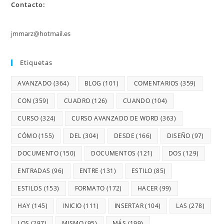
Contacto:
jmmarz@hotmail.es
Etiquetas
AVANZADO
(364)
BLOG
(101)
COMENTARIOS
(359)
CON
(359)
CUADRO
(126)
CUANDO
(104)
CURSO
(324)
CURSO AVANZADO DE WORD
(363)
CÓMO
(155)
DEL
(304)
DESDE
(166)
DISEÑO
(97)
DOCUMENTO
(150)
DOCUMENTOS
(121)
DOS
(129)
ENTRADAS
(96)
ENTRE
(131)
ESTILO
(85)
ESTILOS
(153)
FORMATO
(172)
HACER
(99)
HAY
(145)
INICIO
(111)
INSERTAR
(104)
LAS
(278)
LOS
(297)
MISMO
(95)
MÁS
(199)