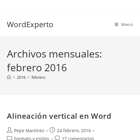
Ir
al
contenido
WordExperto
Menú
Archivos mensuales:
febrero 2016
>
2016
>
febrero
Alineación vertical en Word
Autor
Publicación
Pepe Martínez
24 febrero, 2016
de
de
Categoría
Comentarios
Formato y estilos
27 comentarios