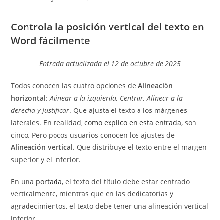
la
la
de
de
entrada:
entrada:
la
la
Controla la posición vertical del texto en
entrada:
entrada:
Word fácilmente
Entrada actualizada el 12 de octubre de 2025
Todos conocen las cuatro opciones de
Alineación
horizontal
:
Alinear a la izquierda, Centrar, Alinear a la
derecha y Justificar
. Que ajusta el texto a los márgenes
laterales. En realidad,
como explico en esta entrada
, son
cinco. Pero pocos usuarios conocen los ajustes de
Alineación vertical.
Que distribuye el texto entre el margen
superior y el inferior.
En una
portada
, el texto del título debe estar centrado
verticalmente, mientras que en las dedicatorias y
agradecimientos, el texto debe tener una alineación vertical
inferior.