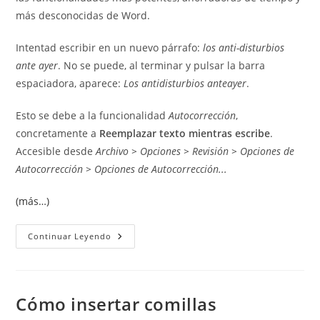
más desconocidas de Word.
Intentad escribir en un nuevo párrafo:
los anti-disturbios
ante ayer
. No se puede, al terminar y pulsar la barra
espaciadora, aparece:
Los antidisturbios anteayer
.
Esto se debe a la funcionalidad
Autocorrección
,
concretamente a
Reemplazar texto mientras escribe
.
Accesible desde
Archivo > Opciones > Revisión > Opciones de
Autocorrección > Opciones de Autocorrección...
(más…)
Autocorrección
Continuar Leyendo
En
Word:
Cómo
Ahorrar
Tiempo
Al
Cómo insertar comillas
Escribir