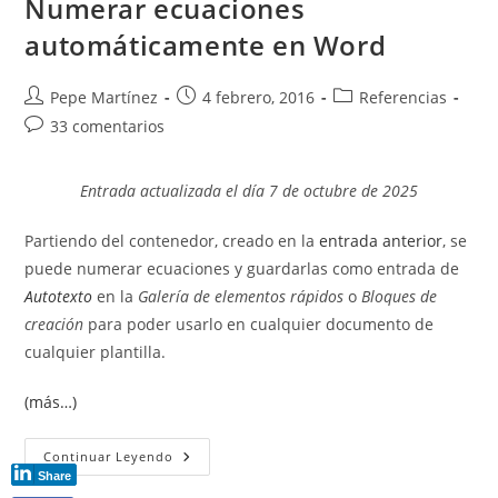
Numerar ecuaciones
Clave
Para
automáticamente en Word
Trabajar
Como
Un
Profesional
Autor
Publicación
Categoría
Pepe Martínez
4 febrero, 2016
Referencias
de
de
de
Comentarios
33 comentarios
la
la
la
de
entrada:
entrada:
entrada:
la
Entrada actualizada el día 7 de octubre de 2025
entrada:
Partiendo del contenedor, creado en la
entrada anterior
, se
puede numerar ecuaciones y guardarlas como entrada de
Autotexto
en la
Galería de elementos rápidos
o
Bloques de
creación
para poder usarlo en cualquier documento de
cualquier plantilla.
(más…)
Numerar
Continuar Leyendo
Ecuaciones
Share
Automáticamente