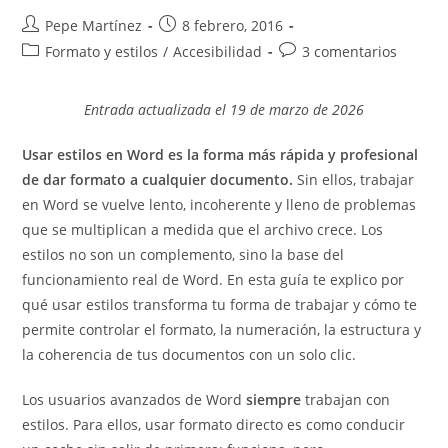
Autor
Publicación
Pepe Martínez
8 febrero, 2016
de
de
Categoría
Comentarios
Formato y estilos
/
Accesibilidad
3 comentarios
la
la
de
de
entrada:
entrada:
la
la
Entrada actualizada el 19 de marzo de 2026
entrada:
entrada:
Usar estilos en Word es la forma más rápida y profesional
de dar formato a cualquier documento.
Sin ellos, trabajar
en Word se vuelve lento, incoherente y lleno de problemas
que se multiplican a medida que el archivo crece. Los
estilos no son un complemento, sino la base del
funcionamiento real de Word. En esta guía te explico por
qué usar estilos transforma tu forma de trabajar y cómo te
permite controlar el formato, la numeración, la estructura y
la coherencia de tus documentos con un solo clic.
Los usuarios avanzados de Word
siempre
trabajan con
estilos. Para ellos, usar formato directo es como conducir