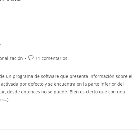
o
Comentarios
sonalización
11 comentarios
de
la
ca de un programa de software que presenta información sobre el
entrada:
activada por defecto y se encuentra en la parte inferior del
tar, desde entonces no se puede. Bien es cierto que con una
ás…)