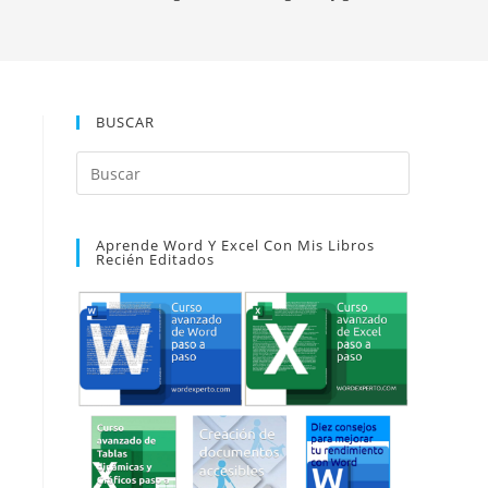
BUSCAR
Pulsa
Escape
para
Aprende Word Y Excel Con Mis Libros
cerrar
Recién Editados
el
panel
de
búsqueda.