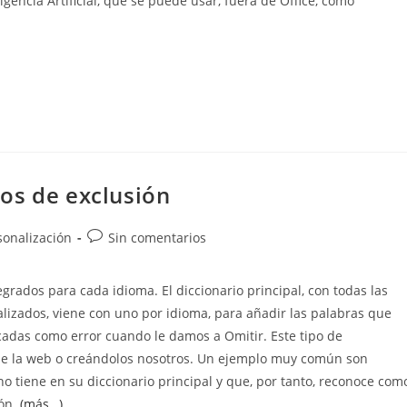
igencia Artificial, que se puede usar, fuera de Office, como
os de exclusión
Comentarios
rsonalización
Sin comentarios
de
la
egrados para cada idioma. El diccionario principal, con todas las
entrada:
lizados, viene con uno por idioma, para añadir las palabras que
adas como error cuando le damos a Omitir. Este tipo de
de la web o creándolos nosotros. Un ejemplo muy común son
o tiene en su diccionario principal y que, por tanto, reconoce com
ión.
(más…)