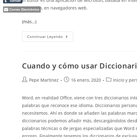
El Editor es una aplicación de Microsoft, basada en Intel
Tumblr
extensión, en navegadores web.
Correo Electrónico
(más…)
Texto.
Continuar Leyendo
Fuentes
Y
Editor
Cuando y cómo usar Diccionari
Autor
Publicación
Categoría
Pepe Martínez
16 enero, 2020
Inicio y pe
de
de
de
la
la
la
Word, en realidad Office, viene con tres diccionarios int
entrada:
entrada:
entrada:
palabras que reconoce ese idioma. Diccionarios persona
necesitemos. Ahí es donde se añaden las palabras marc
diccionarios podemos añadir más, descargándolos des
palabras técnicas o de jergas especializadas que Word n
errores. Finalmente tenemos los diccionarios de exclus