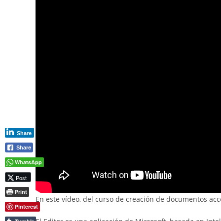
Share
Share
WhatsApp
Post
Print
En este vídeo, del curso de creación de documentos acc
Pinterest