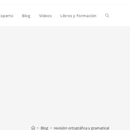
Alternar
Experto
Blog
Vídeos
Libros y Formación
búsqueda
de
la
web
>
Blog
>
revisión ortográfica y gramatical