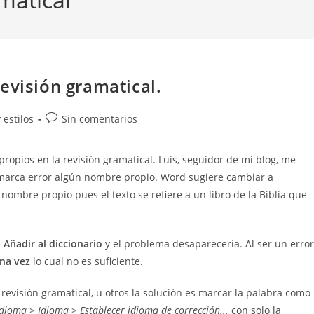
evisión gramatical.
Comentarios
 estilos
Sin comentarios
de
la
opios en la revisión gramatical. Luis, seguidor de mi blog, me
entrada:
e marca error algún nombre propio. Word sugiere cambiar a
 nombre propio pues el texto se refiere a un libro de la Biblia que
e
Añadir al diccionario
y el problema desaparecería. Al ser un error
na vez
lo cual no es suficiente.
 revisión gramatical, u otros la solución es marcar la palabra como
Idioma > Idioma > Establecer idioma de corrección...
con solo la