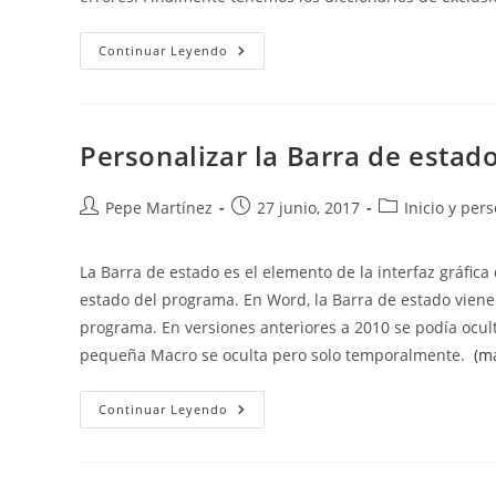
Cuando
Continuar Leyendo
Y
Cómo
Usar
Diccionarios
De
Exclusión
Personalizar la Barra de estad
Autor
Publicación
Categoría
Pepe Martínez
27 junio, 2017
Inicio y per
de
de
de
la
la
la
La Barra de estado es el elemento de la interfaz gráfi
entrada:
entrada:
entrada:
estado del programa. En Word, la Barra de estado viene 
programa. En versiones anteriores a 2010 se podía ocul
pequeña Macro se oculta pero solo temporalmente.
(m
Personalizar
Continuar Leyendo
La
Barra
De
Estado