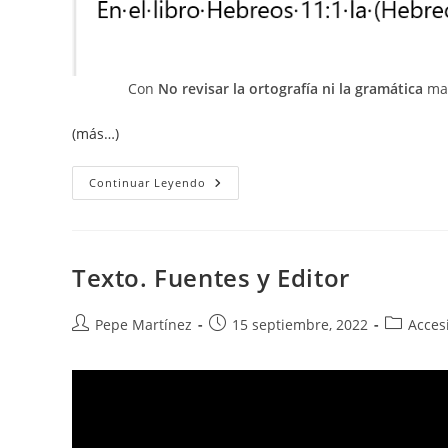
Con
No revisar la ortografía ni la gramática
mar
(más…)
Omitir
Continuar Leyendo
Nombres
Propios
De
La
Revisión
Gramatical.
Texto. Fuentes y Editor
Autor
Publicación
Categoría
Pepe Martínez
15 septiembre, 2022
Acces
de
de
de
la
la
la
entrada:
entrada:
entrada: