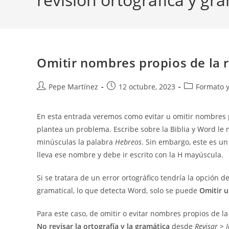
Omitir nombres propios de la r
Autor
Publicación
Categoría
Pepe Martínez
12 octubre, 2023
Formato y
de
de
de
la
la
la
En esta entrada veremos como evitar u omitir nombres pr
entrada:
entrada:
entrada:
plantea un problema. Escribe sobre la Biblia y Word l
minúsculas la palabra
Hebreos
. Sin embargo, este es un
lleva ese nombre y debe ir escrito con la H mayúscula.
Si se tratara de un error ortográfico tendría la opción d
gramatical, lo que detecta Word, solo se puede
Omitir u
Para este caso, de omitir o evitar nombres propios de la
No revisar la ortografía y la gramática
desde
Revisar > 