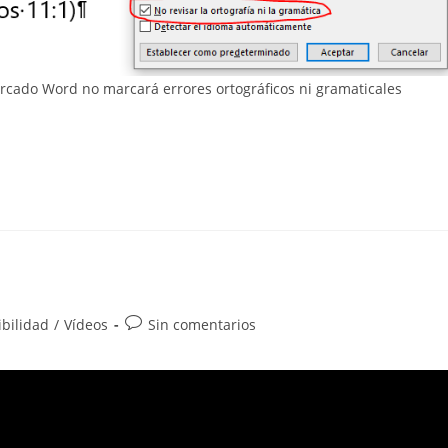
cado Word no marcará errores ortográficos ni gramaticales
Comentarios
ibilidad
/
Vídeos
Sin comentarios
de
la
entrada: