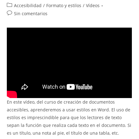
de
de
Categoría
Accesibilidad
/
Formato y estilos
/
Vídeos
la
la
de
Comentarios
Sin comentarios
entrada:
entrada:
la
de
entrada:
la
entrada:
En este vídeo, del curso de creación de documentos
accesibles, aprenderemos a usar estilos en Word. El uso de
estilos es imprescindible para que los lectores de texto
sepan la función que realiza cada texto en el documento. Si
es un título, una nota al pie, el título de una tabla, etc.