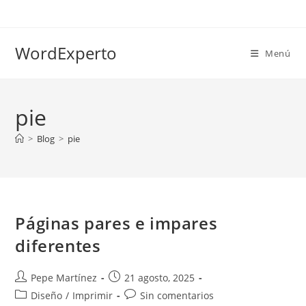
Ir
al
contenido
WordExperto
Menú
pie
>
Blog
>
pie
Páginas pares e impares
diferentes
Autor
Publicación
Pepe Martínez
21 agosto, 2025
de
de
Categoría
Comentarios
Diseño
/
Imprimir
Sin comentarios
la
la