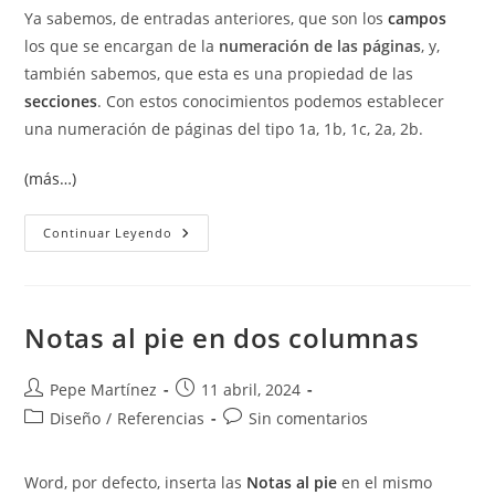
Ya sabemos, de entradas anteriores, que son los
campos
los que se encargan de la
numeración de las páginas
, y,
también sabemos, que esta es una propiedad de las
secciones
. Con estos conocimientos podemos establecer
una numeración de páginas del tipo 1a, 1b, 1c, 2a, 2b.
(más…)
Numeración
Continuar Leyendo
De
Páginas
Del
Tipo
1a
1b
Notas al pie en dos columnas
2a
2b.
Autor
Publicación
Pepe Martínez
11 abril, 2024
de
de
Categoría
Comentarios
Diseño
/
Referencias
Sin comentarios
la
la
de
de
entrada:
entrada:
la
la
Word, por defecto, inserta las
Notas al pie
en el mismo
entrada:
entrada: