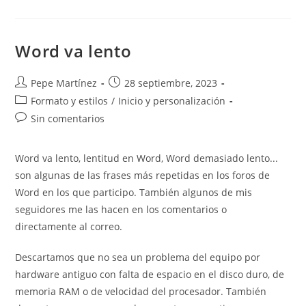
Página
Diferente
En
El
Mismo
Word va lento
Documento
Autor
Publicación
Pepe Martínez
28 septiembre, 2023
de
de
Categoría
Formato y estilos
/
Inicio y personalización
la
la
de
Comentarios
Sin comentarios
entrada:
entrada:
la
de
entrada:
la
Word va lento, lentitud en Word, Word demasiado lento...
entrada:
son algunas de las frases más repetidas en los foros de
Word en los que participo. También algunos de mis
seguidores me las hacen en los comentarios o
directamente al correo.
Descartamos que no sea un problema del equipo por
hardware antiguo con falta de espacio en el disco duro, de
memoria RAM o de velocidad del procesador. También