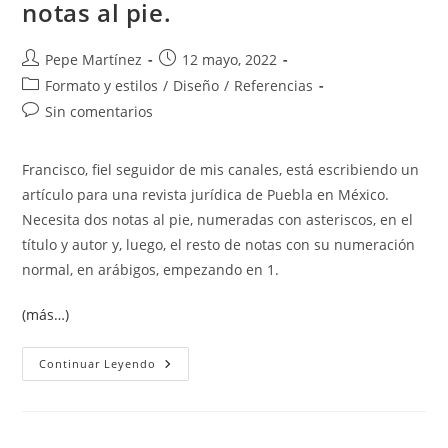
notas al pie.
Autor
Publicación
Pepe Martínez
12 mayo, 2022
de
de
Categoría
Formato y estilos
/
Diseño
/
Referencias
la
la
de
Comentarios
Sin comentarios
entrada:
entrada:
la
de
entrada:
la
Francisco, fiel seguidor de mis canales, está escribiendo un
entrada:
artículo para una revista jurídica de Puebla en México.
Necesita dos notas al pie, numeradas con asteriscos, en el
título y autor y, luego, el resto de notas con su numeración
normal, en arábigos, empezando en 1.
(más…)
Numeraciones
Continuar Leyendo
Diferentes
En
Las
Notas
Al
Pie.