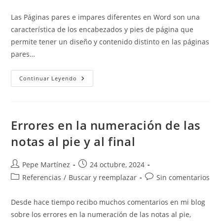
de
de
entrada:
entrada:
la
la
Las Páginas pares e impares diferentes en Word son una
entrada:
entrada:
característica de los encabezados y pies de página que
permite tener un diseño y contenido distinto en las páginas
pares…
Páginas
Continuar Leyendo
Pares
E
Impares
Diferentes
Errores en la numeración de las
notas al pie y al final
Autor
Publicación
Pepe Martínez
24 octubre, 2024
de
de
Categoría
Comentarios
Referencias
/
Buscar y reemplazar
Sin comentarios
la
la
de
de
entrada:
entrada:
la
la
Desde hace tiempo recibo muchos comentarios en mi blog
entrada:
entrada:
sobre los errores en la numeración de las notas al pie,