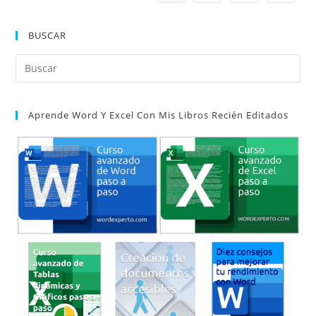
BUSCAR
Pul
Es
par
Aprende Word Y Excel Con Mis Libros Recién Editados
cer
el
pan
de
bú