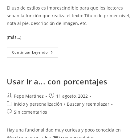
El uso de estilos es imprescindible para que los lectores
sepan la función que realiza el texto: Título de primer nivel,
nota al pie, descripción de imagen, etc.
(más…)
Usar
Continuar Leyendo
Estilos
En
Word.
Usar Ir a... con porcentajes
Autor
Publicación
Pepe Martínez
11 agosto, 2022
de
de
Categoría
Inicio y personalización
/
Buscar y reemplazar
la
la
de
Comentarios
Sin comentarios
entrada:
entrada:
la
de
entrada:
la
Hay una funcionalidad muy curiosa y poco conocida en
entrada:
Word que es usar
Ir a
(
F5
) con porcentajes.