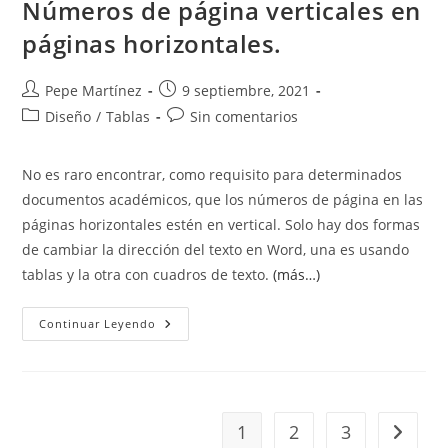
Números de página verticales en
páginas horizontales.
Autor
Publicación
Pepe Martínez
9 septiembre, 2021
de
de
Categoría
Comentarios
Diseño
/
Tablas
Sin comentarios
la
la
de
de
entrada:
entrada:
la
la
No es raro encontrar, como requisito para determinados
entrada:
entrada:
documentos académicos, que los números de página en las
páginas horizontales estén en vertical. Solo hay dos formas
de cambiar la dirección del texto en Word, una es usando
tablas y la otra con cuadros de texto.
(más…)
Números
Continuar Leyendo
De
Página
Verticales
En
Páginas
Horizontales.
1
2
3
Ir a la 