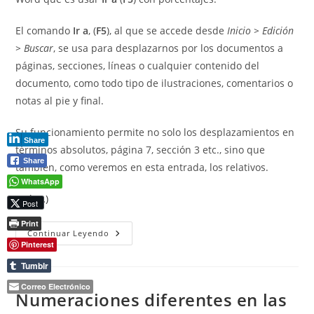
El comando
Ir a
, (
F5
), al que se accede desde
Inicio > Edición
> Buscar
, se usa para desplazarnos por los documentos a
páginas, secciones, líneas o cualquier contenido del
documento, como todo tipo de ilustraciones, comentarios o
notas al pie y final.
Su funcionamiento permite no solo los desplazamientos en
Share
términos absolutos, página 7, sección 3 etc., sino que
Share
también, como veremos en esta entrada, los relativos.
WhatsApp
(más…)
Post
Print
Usar
Continuar Leyendo
Ir
Pinterest
A...
Con
Tumblr
Porcentajes
Correo Electrónico
Numeraciones diferentes en las