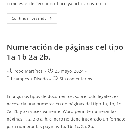
como este, de Fernando, hace ya ocho años, en la…
Errores
Continuar Leyendo
En
La
Numeración
De
Las
Notas
Numeración de páginas del tipo
Al
Pie
1a 1b 2a 2b.
Y
Al
Final
Autor
Publicación
Pepe Martínez
23 mayo, 2024
de
de
Categoría
Comentarios
campos
/
Diseño
Sin comentarios
la
la
de
de
entrada:
entrada:
la
la
En algunos tipos de documentos, sobre todo legales, es
entrada:
entrada:
necesaria una numeración de páginas del tipo 1a, 1b, 1c,
2a, 2b y así sucesivamente. Word permite numerar las
páginas 1, 2, 3 o a, b, c, pero no tiene integrado un formato
para numerar las páginas 1a, 1b, 1c, 2a, 2b.