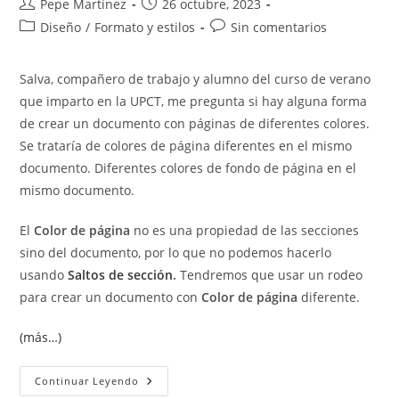
Autor
Publicación
Pepe Martínez
26 octubre, 2023
de
de
Categoría
Comentarios
Diseño
/
Formato y estilos
Sin comentarios
la
la
de
de
entrada:
entrada:
la
la
Salva, compañero de trabajo y alumno del curso de verano
entrada:
entrada:
que imparto en la UPCT, me pregunta si hay alguna forma
de crear un documento con páginas de diferentes colores.
Se trataría de colores de página diferentes en el mismo
documento. Diferentes colores de fondo de página en el
mismo documento.
El
Color de página
no es una propiedad de las secciones
sino del documento, por lo que no podemos hacerlo
usando
Saltos de sección
.
Tendremos que usar un rodeo
para crear un documento con
Color de página
diferente.
(más…)
Color
Continuar Leyendo
De