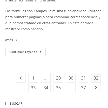
insertar fórmulas en una tabla.
Las fórmulas son
Campos
, la misma funcionalidad utilizada
para numerar páginas o para combinar correspondencia y
que hemos tratado en otras entradas. En esta entrada
mostraré cómo hacerlo.
(más…)
Insertar
Continuar Leyendo
Fórmulas
En
Una
Tabla
1
…
29
30
31
32
Ir a la página anterior
33
34
35
…
37
Ir a la 
BUSCAR