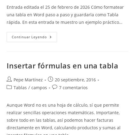
entrada:
la
Entrada editada el 25 de febrero de 2026 Cómo formatear
entrada:
una tabla en Word paso a paso y guardarla como Tabla
rápida. En esta entrada te muestro un ejemplo práctico…
Ejemplo
Continuar Leyendo
Práctico:
Cómo
Formatear
Una
Tabla
En
Insertar fórmulas en una tabla
Word
Y
Guardarla
Como
Autor
Publicación
Pepe Martínez
20 septiembre, 2016
Tabla
de
de
Categoría
Comentarios
Tablas
/
campos
Rápida
7 comentarios
la
la
de
de
entrada:
entrada:
la
la
Aunque Word no es una hoja de cálculo, sí que permite
entrada:
entrada:
realizar sencillas operaciones matemáticas. Importante,
sobre todo en las tablas, así podemos hacer facturas
directamente en Word, calculando productos y sumas al