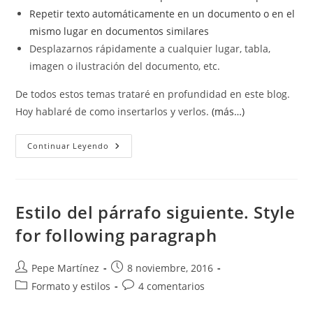
Repetir texto automáticamente en un documento o en el
mismo lugar en documentos similares
Desplazarnos rápidamente a cualquier lugar, tabla,
imagen o ilustración del documento, etc.
De todos estos temas trataré en profundidad en este blog.
Hoy hablaré de como insertarlos y verlos.
(más…)
Trabajar
Continuar Leyendo
Con
Marcadores.
Bookmarks
Estilo del párrafo siguiente. Style
for following paragraph
Autor
Publicación
Pepe Martínez
8 noviembre, 2016
de
de
Categoría
Comentarios
Formato y estilos
4 comentarios
la
la
de
de
entrada:
entrada: