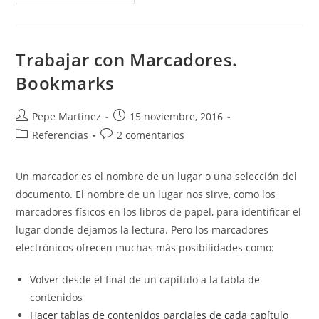
Texto
Automáticamente
En
Word
Con
Marcadores
Trabajar con Marcadores.
Y
Referencias
Bookmarks
Cruzadas
Autor
Publicación
Pepe Martínez
15 noviembre, 2016
de
de
Categoría
Comentarios
Referencias
2 comentarios
la
la
de
de
entrada:
entrada:
la
la
Un marcador es el nombre de un lugar o una selección del
entrada:
entrada:
documento. El nombre de un lugar nos sirve, como los
marcadores físicos en los libros de papel, para identificar el
lugar donde dejamos la lectura. Pero los marcadores
electrónicos ofrecen muchas más posibilidades como:
Volver desde el final de un capítulo a la tabla de
contenidos
Hacer tablas de contenidos parciales de cada capítulo