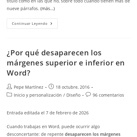
título como en las que no, sobre todo cuando tienen más de
nueve párrafos.
(más…)
Alineación
Continuar Leyendo
De
La
Numeración
¿Por qué desaparecen los
márgenes superior e inferior en
Word?
Autor
Publicación
Pepe Martínez
18 octubre, 2016
de
de
Categoría
Comentarios
Inicio y personalización
/
Diseño
96 comentarios
la
la
de
de
entrada:
entrada:
la
la
Entrada editada el 7 de febrero de 2026
entrada:
entrada:
Cuando trabajas en Word, puede ocurrir algo
desconcertante: de repente
desaparecen los márgenes