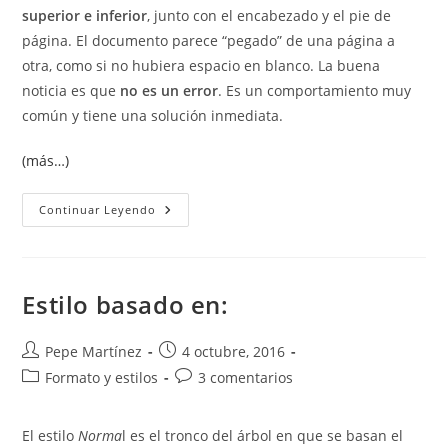
superior e inferior
, junto con el encabezado y el pie de
página. El documento parece “pegado” de una página a
otra, como si no hubiera espacio en blanco. La buena
noticia es que
no es un error
. Es un comportamiento muy
común y tiene una solución inmediata.
(más…)
¿Por
Continuar Leyendo
Qué
Desaparecen
Los
Márgenes
Superior
E
Estilo basado en:
Inferior
En
Word?
Autor
Publicación
Pepe Martínez
4 octubre, 2016
de
de
Categoría
Comentarios
Formato y estilos
3 comentarios
la
la
de
de
entrada:
entrada:
la
la
El estilo
Norma
l es el tronco del árbol en que se basan el
entrada:
entrada: