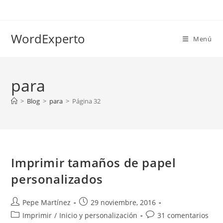
Ir
al
contenido
WordExperto
Menú
para
>
Blog
>
para
>
Página 32
Imprimir tamaños de papel
personalizados
Autor
Publicación
Pepe Martínez
29 noviembre, 2016
de
de
Categoría
Comentarios
Imprimir
/
Inicio y personalización
31 comentarios
la
la