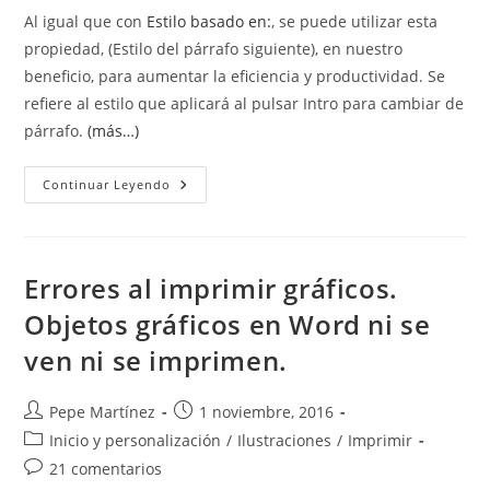
la
la
Al igual que con
Estilo basado en:
, se puede utilizar esta
entrada:
entrada:
propiedad, (Estilo del párrafo siguiente), en nuestro
beneficio, para aumentar la eficiencia y productividad. Se
refiere al estilo que aplicará al pulsar Intro para cambiar de
párrafo.
(más…)
Estilo
Continuar Leyendo
Del
Párrafo
Siguiente.
Style
For
Following
Errores al imprimir gráficos.
Paragraph
Objetos gráficos en Word ni se
ven ni se imprimen.
Autor
Publicación
Pepe Martínez
1 noviembre, 2016
de
de
Categoría
Inicio y personalización
/
Ilustraciones
/
Imprimir
la
la
de
Comentarios
21 comentarios
entrada:
entrada:
la