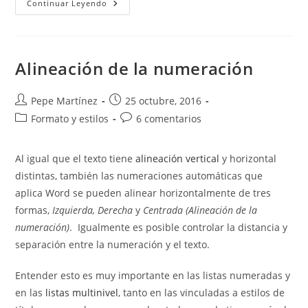
Errores
Continuar Leyendo
Al
Imprimir
Gráficos.
Objetos
Gráficos
En
Alineación de la numeración
Word
Ni
Se
Ven
Autor
Publicación
Pepe Martínez
25 octubre, 2016
Ni
de
de
Categoría
Comentarios
Formato y estilos
Se
6 comentarios
Imprimen.
la
la
de
de
entrada:
entrada:
la
la
Al igual que el texto tiene
alineación vertical
y horizontal
entrada:
entrada:
distintas, también las numeraciones automáticas que
aplica Word se pueden alinear horizontalmente de tres
formas,
Izquierda, Derecha
y
Centrada (Alineación de la
numeración)
. Igualmente es posible controlar la distancia y
separación entre la numeración y el texto.
Entender esto es muy importante en las listas numeradas y
en las
listas multinivel
, tanto en las vinculadas a estilos de