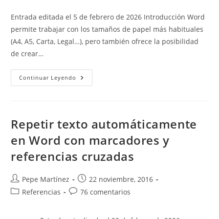
de
de
entrada:
entrada:
la
la
Entrada editada el 5 de febrero de 2026 Introducción Word
entrada:
entrada:
permite trabajar con los tamaños de papel más habituales
(A4, A5, Carta, Legal…), pero también ofrece la posibilidad
de crear…
Imprimir
Continuar Leyendo
Tamaños
De
Papel
Personalizados
Repetir texto automáticamente
en Word con marcadores y
referencias cruzadas
Autor
Publicación
Pepe Martínez
22 noviembre, 2016
de
de
Categoría
Comentarios
Referencias
76 comentarios
la
la
de
de
entrada:
entrada:
la
la