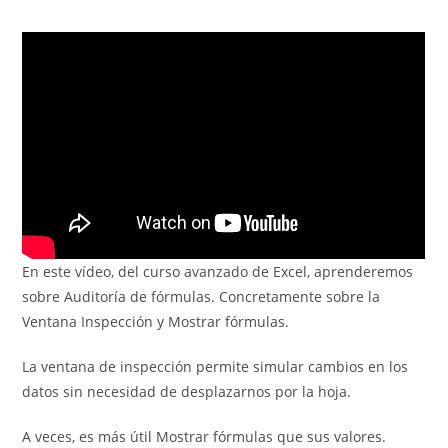
la
la
la
de
entrada:
entrada:
entrada:
la
entrada:
En este vídeo, del curso avanzado de Excel, aprenderemos
sobre Auditoría de fórmulas. Concretamente sobre la
Ventana Inspección y Mostrar fórmulas.
La ventana de inspección permite simular cambios en los
datos sin necesidad de desplazarnos por la hoja.
A veces, es más útil Mostrar fórmulas que sus valores.