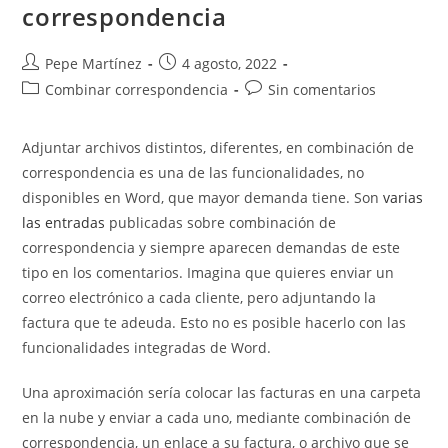
correspondencia
Autor
Publicación
Pepe Martínez
4 agosto, 2022
de
de
Categoría
Comentarios
Combinar correspondencia
Sin comentarios
la
la
de
de
entrada:
entrada:
la
la
Adjuntar archivos distintos, diferentes, en combinación de
entrada:
entrada:
correspondencia es una de las funcionalidades, no
disponibles en Word, que mayor demanda tiene. Son
varias
las entradas
publicadas sobre combinación de
correspondencia y siempre aparecen demandas de este
tipo en los comentarios. Imagina que quieres enviar un
correo electrónico a cada cliente, pero adjuntando la
factura que te adeuda. Esto no es posible hacerlo con las
funcionalidades integradas de Word.
Una aproximación sería colocar las facturas en una carpeta
en la nube y enviar a cada uno, mediante combinación de
correspondencia, un enlace a su factura, o archivo que se