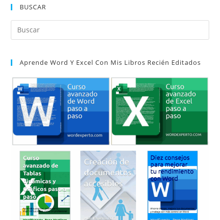
BUSCAR
Pul
Es
par
Aprende Word Y Excel Con Mis Libros Recién Editados
cer
el
pan
de
bú