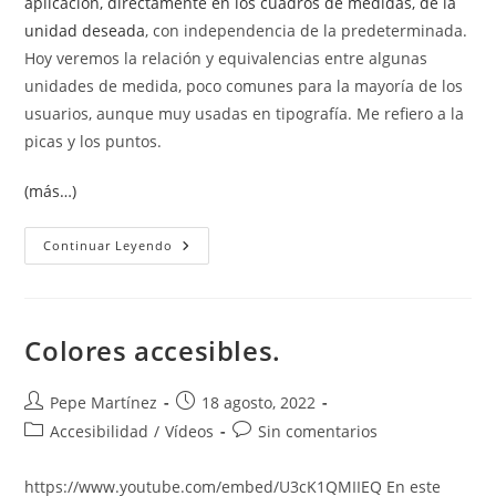
aplicación, directamente en los cuadros de medidas, de la
unidad deseada
, con independencia de la predeterminada.
Hoy veremos la relación y equivalencias entre algunas
unidades de medida, poco comunes para la mayoría de los
usuarios, aunque muy usadas en tipografía. Me refiero a la
picas y los puntos.
(más…)
Picas
Continuar Leyendo
Y
Puntos
En
Word
Colores accesibles.
Autor
Publicación
Pepe Martínez
18 agosto, 2022
de
de
Categoría
Comentarios
Accesibilidad
/
Vídeos
Sin comentarios
la
la
de
de
entrada:
entrada:
la
la
https://www.youtube.com/embed/U3cK1QMIIEQ En este