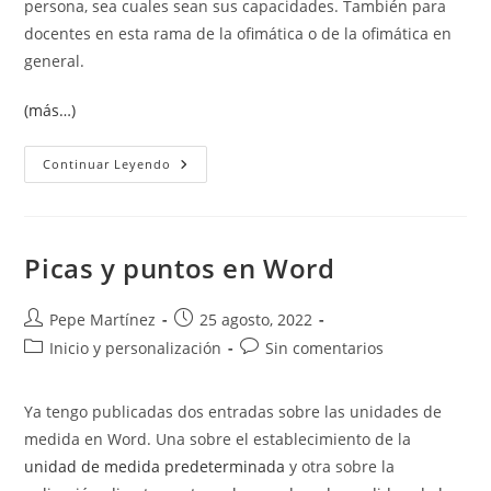
persona, sea cuales sean sus capacidades. También para
docentes en esta rama de la ofimática o de la ofimática en
general.
(más…)
Creación
Continuar Leyendo
De
Documentos
Accesibles
Picas y puntos en Word
Autor
Publicación
Pepe Martínez
25 agosto, 2022
de
de
Categoría
Comentarios
Inicio y personalización
Sin comentarios
la
la
de
de
entrada:
entrada:
la
la
Ya tengo publicadas dos entradas sobre las unidades de
entrada:
entrada:
medida en Word. Una sobre el establecimiento de la
unidad de medida predeterminada
y otra sobre la