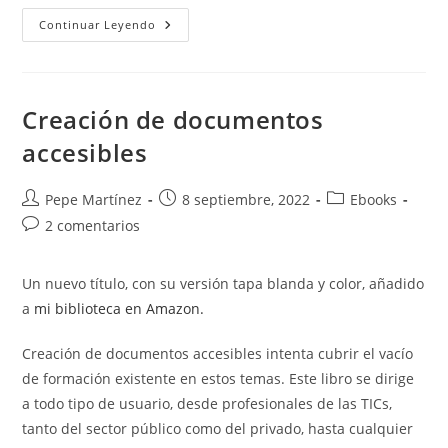
Poner
Continuar Leyendo
Texto
En
Negrita
Creación de documentos
accesibles
Autor
Publicación
Categoría
Pepe Martínez
8 septiembre, 2022
Ebooks
de
de
de
Comentarios
2 comentarios
la
la
la
de
entrada:
entrada:
entrada:
la
Un nuevo título, con su versión tapa blanda y color, añadido
entrada:
a
mi biblioteca en Amazon.
Creación de documentos accesibles intenta cubrir el vacío
de formación existente en estos temas. Este libro se dirige
a todo tipo de usuario, desde profesionales de las TICs,
tanto del sector público como del privado, hasta cualquier