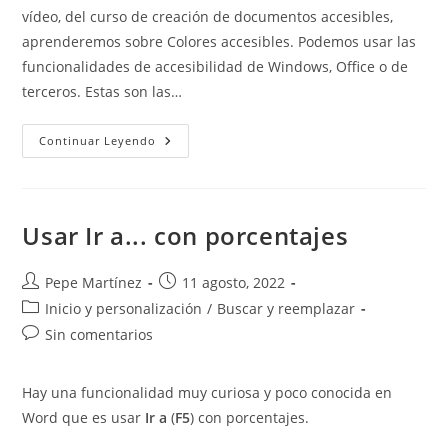
entrada:
entrada:
vídeo, del curso de creación de documentos accesibles,
aprenderemos sobre Colores accesibles. Podemos usar las
funcionalidades de accesibilidad de Windows, Office o de
terceros. Estas son las…
Colores
Continuar Leyendo
Accesibles.
Usar Ir a... con porcentajes
Autor
Publicación
Pepe Martínez
11 agosto, 2022
de
de
Categoría
Inicio y personalización
/
Buscar y reemplazar
la
la
de
Comentarios
Sin comentarios
entrada:
entrada:
la
de
entrada:
la
Hay una funcionalidad muy curiosa y poco conocida en
entrada:
Word que es usar
Ir a
(
F5
) con porcentajes.