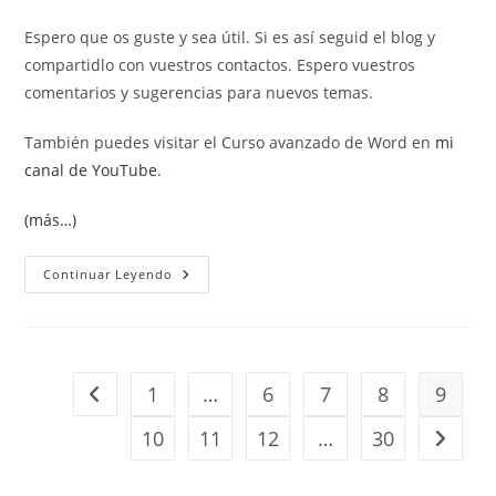
Espero que os guste y sea útil. Si es así seguid el blog y
compartidlo con vuestros contactos. Espero vuestros
comentarios y sugerencias para nuevos temas.
También puedes visitar el Curso avanzado de Word en
mi
canal de YouTube
.
(más…)
Auditoría
Continuar Leyendo
De
Fórmulas.
Ventana
Inspección
Y
Mostrar
Fórmulas.
1
…
6
7
8
9
Ir a la página anterior
10
11
12
…
30
Ir a la 