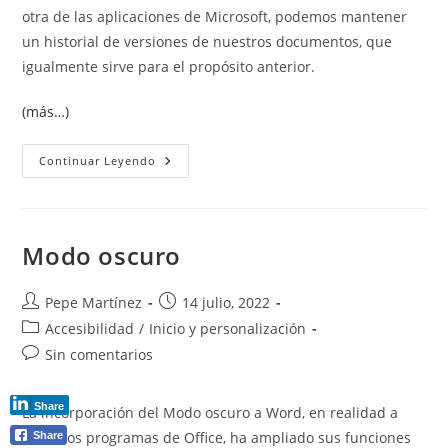
otra de las aplicaciones de Microsoft, podemos mantener
un historial de versiones de nuestros documentos, que
igualmente sirve para el propósito anterior.
(más…)
Historial
Continuar Leyendo
De
Versiones
Modo oscuro
Autor
Publicación
Pepe Martínez
14 julio, 2022
de
de
Categoría
Accesibilidad
/
Inicio y personalización
la
la
de
Comentarios
Sin comentarios
entrada:
entrada:
la
de
entrada:
la
Share
La incorporación del Modo oscuro a Word, en realidad a
entrada:
todos los programas de Office, ha ampliado sus funciones
Share