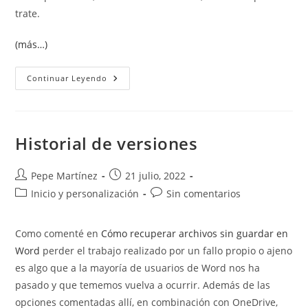
trate.
(más…)
Adjuntar
Continuar Leyendo
Archivos
Distintos
En
Combinación
De
Correspondencia
Historial de versiones
Autor
Publicación
Pepe Martínez
21 julio, 2022
de
de
Categoría
Comentarios
Inicio y personalización
Sin comentarios
la
la
de
de
entrada:
entrada:
la
la
Como comenté en
Cómo recuperar archivos sin guardar en
entrada:
entrada:
Word
perder el trabajo realizado por un fallo propio o ajeno
es algo que a la mayoría de usuarios de Word nos ha
pasado y que tememos vuelva a ocurrir. Además de las
opciones comentadas allí, en combinación con OneDrive,