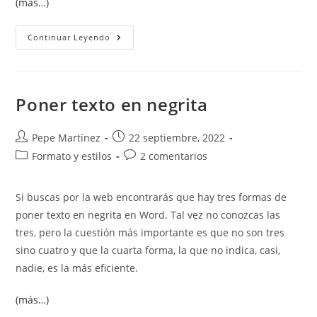
(más…)
Ilustraciones.
Continuar Leyendo
Texto
Alternativo.
Poner texto en negrita
Autor
Publicación
Pepe Martínez
22 septiembre, 2022
de
de
Categoría
Comentarios
Formato y estilos
2 comentarios
la
la
de
de
entrada:
entrada:
la
la
Si buscas por la web encontrarás que hay tres formas de
entrada:
entrada:
poner texto en negrita en Word. Tal vez no conozcas las
tres, pero la cuestión más importante es que no son tres
sino cuatro y que la cuarta forma, la que no indica, casi,
nadie, es la más eficiente.
(más…)