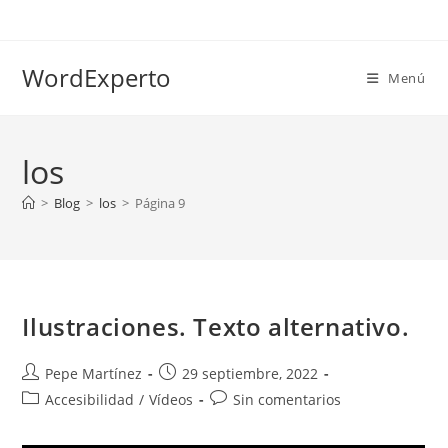
Ir
al
contenido
WordExperto
Menú
los
>
Blog
>
los
>
Página 9
Ilustraciones. Texto alternativo.
Autor
Publicación
Pepe Martínez
29 septiembre, 2022
de
de
Categoría
Comentarios
Accesibilidad
/
Vídeos
Sin comentarios
la
la
de
de
entrada:
entrada:
la
la