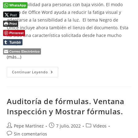
de accesibilidad para personas con baja visión. El modo
WhatsApp
oscuro de Office Word ayuda a reducir la fatiga visual y
Post
adaptarse a la sensibilidad a la luz. El tema Negro de
Print
Office incluye ahora también el lienzo del documento. Esta
Pinterest
ha sido una característica solicitada desde hace mucho
Tumblr
tiempo.
Correo Electrónico
(más…)
Modo
Continuar Leyendo
Oscuro
Auditoría de fórmulas. Ventana
Inspección y Mostrar fórmulas.
Autor
Publicación
Categoría
Pepe Martínez
7 julio, 2022
Vídeos
de
de
de
Comentarios
Sin comentarios