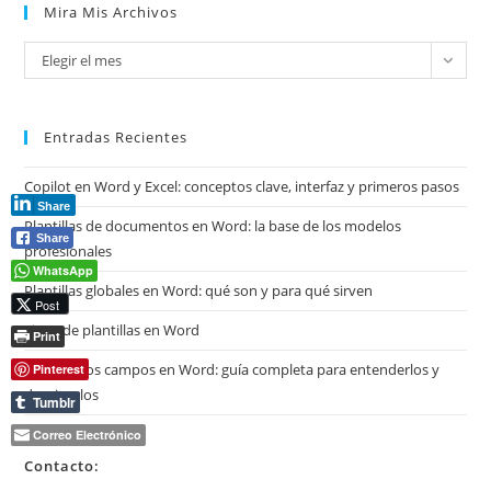
Mira Mis Archivos
Mira
Elegir el mes
mis
archivos
Entradas Recientes
Copilot en Word y Excel: conceptos clave, interfaz y primeros pasos
Share
Plantillas de documentos en Word: la base de los modelos
Share
profesionales
WhatsApp
Plantillas globales en Word: qué son y para qué sirven
Post
Tipos de plantillas en Word
Print
Qué son los campos en Word: guía completa para entenderlos y
Pinterest
dominarlos
Tumblr
Correo Electrónico
Contacto: