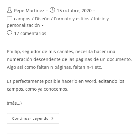
Autor
Publicación
Pepe Martínez
15 octubre, 2020
de
de
Categoría
campos
/
Diseño
/
Formato y estilos
/
Inicio y
la
la
de
personalización
entrada:
entrada:
la
Comentarios
17 comentarios
entrada:
de
la
Phillip, seguidor de mis canales, necesita hacer una
entrada:
numeración descendente de las páginas de un documento.
Algo así como faltan n páginas, faltan n-1 etc.
Es perfectamente posible hacerlo en Word,
editando los
campos
, como ya conocemos.
(más…)
Numeración
Continuar Leyendo
Descendente
O
Inversa
En