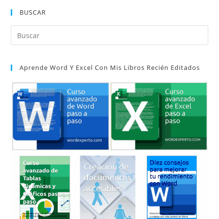
Word
BUSCAR
Pul
Es
par
Aprende Word Y Excel Con Mis Libros Recién Editados
cer
el
pan
de
bú