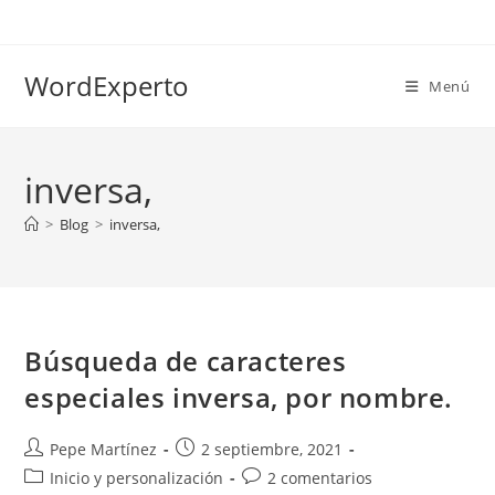
Ir
al
contenido
WordExperto
Menú
inversa,
>
Blog
>
inversa,
Búsqueda de caracteres
especiales inversa, por nombre.
Autor
Publicación
Pepe Martínez
2 septiembre, 2021
de
de
Categoría
Comentarios
Inicio y personalización
2 comentarios
la
la