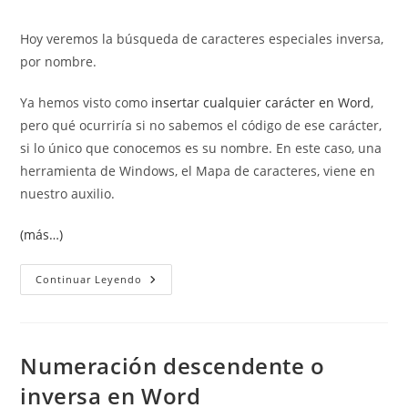
de
de
entrada:
entrada:
la
la
Hoy veremos la búsqueda de caracteres especiales inversa,
entrada:
entrada:
por nombre.
Ya hemos visto como
insertar cualquier carácter en Word
,
pero qué ocurriría si no sabemos el código de ese carácter,
si lo único que conocemos es su nombre. En este caso, una
herramienta de Windows, el Mapa de caracteres, viene en
nuestro auxilio.
(más…)
Búsqueda
Continuar Leyendo
De
Caracteres
Especiales
Inversa,
Por
Nombre.
Numeración descendente o
inversa en Word