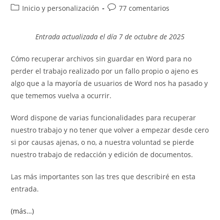
de
de
Categoría
Comentarios
Inicio y personalización
77 comentarios
la
la
de
de
entrada:
entrada:
la
la
Entrada actualizada el día 7 de octubre de 2025
entrada:
entrada:
Cómo recuperar archivos sin guardar en Word para no
perder el trabajo realizado por un fallo propio o ajeno es
algo que a la mayoría de usuarios de Word nos ha pasado y
que tememos vuelva a ocurrir.
Word dispone de varias funcionalidades para recuperar
nuestro trabajo y no tener que volver a empezar desde cero
si por causas ajenas, o no, a nuestra voluntad se pierde
nuestro trabajo de redacción y edición de documentos.
Las más importantes son las tres que describiré en esta
entrada.
(más…)