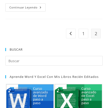
Cómo
Continuar Leyendo
Recuperar
Archivos
Perdidos
O
No
Guardados
En
1
2
Ir a la página anterior
Word
BUSCAR
Pul
Es
par
Aprende Word Y Excel Con Mis Libros Recién Editados
cer
el
pan
de
bú