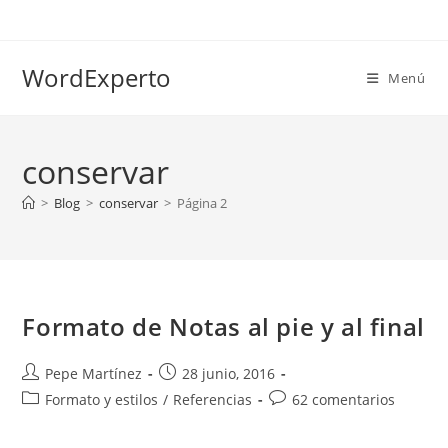
Ir
al
contenido
WordExperto
Menú
conservar
>
Blog
>
conservar
>
Página 2
Formato de Notas al pie y al final
Autor
Publicación
Pepe Martínez
28 junio, 2016
de
de
Categoría
Comentarios
Formato y estilos
/
Referencias
62 comentarios
la
la
de
de
entrada:
entrada:
la
la