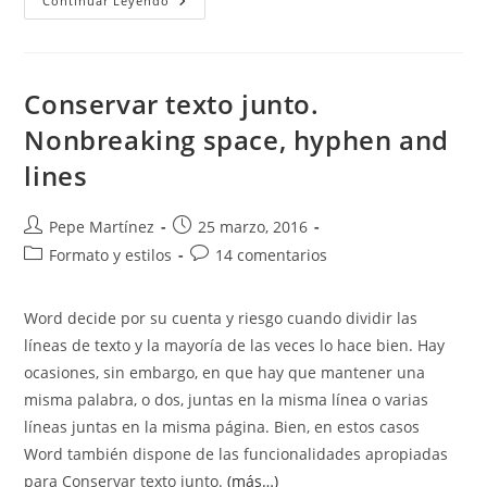
Formato
Continuar Leyendo
De
Notas
Al
Pie
Y
Al
Conservar texto junto.
Final
Nonbreaking space, hyphen and
lines
Autor
Publicación
Pepe Martínez
25 marzo, 2016
de
de
Categoría
Comentarios
Formato y estilos
14 comentarios
la
la
de
de
entrada:
entrada:
la
la
Word decide por su cuenta y riesgo cuando dividir las
entrada:
entrada:
líneas de texto y la mayoría de las veces lo hace bien. Hay
ocasiones, sin embargo, en que hay que mantener una
misma palabra, o dos, juntas en la misma línea o varias
líneas juntas en la misma página. Bien, en estos casos
Word también dispone de las funcionalidades apropiadas
para Conservar texto junto.
(más…)