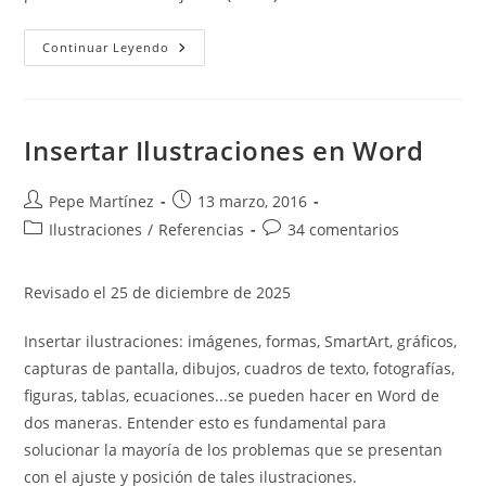
Conservar
Continuar Leyendo
Texto
Junto.
Nonbreaking
Space,
Hyphen
And
Insertar Ilustraciones en Word
Lines
Autor
Publicación
Pepe Martínez
13 marzo, 2016
de
de
Categoría
Comentarios
Ilustraciones
/
Referencias
34 comentarios
la
la
de
de
entrada:
entrada:
la
la
Revisado el 25 de diciembre de 2025
entrada:
entrada:
Insertar ilustraciones: imágenes, formas, SmartArt, gráficos,
capturas de pantalla, dibujos, cuadros de texto, fotografías,
figuras, tablas, ecuaciones...se pueden hacer en Word de
dos maneras. Entender esto es fundamental para
solucionar la mayoría de los problemas que se presentan
con el ajuste y posición de tales ilustraciones.