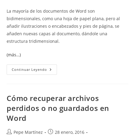
La mayoría de los documentos de Word son
bidimensionales, como una hoja de papel plana, pero al
añadir ilustraciones o encabezados y pies de página, se
añaden nuevas capas al documento, dándole una
estructura tridimensional.
(más…)
Insertar
Continuar Leyendo
Ilustraciones
En
Word
Cómo recuperar archivos
perdidos o no guardados en
Word
Autor
Publicación
Pepe Martínez
28 enero, 2016