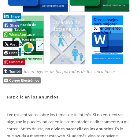
Share
Share
WhatsApp
Post
Print
Pinterest
Tumblr
Muestra las imágenes de las portadas de los cinco libros
publicados
Correo Electrónico
Haz clic en los anuncios
Lee mis entradas sobre los temas de tu interés. Si no encuentras
algo, me lo puedes indicar en los comentarios o, directamente, a mi
correo. Antes de irte,
no olvides hacer clic en los anuncios
. Es lo
que ayuda a mantener esta web. Si, además, algo te conviene,