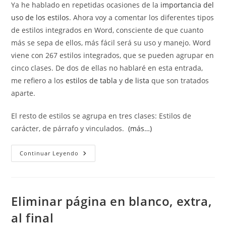
Ya he hablado en repetidas ocasiones de la
importancia del
entrada:
entrada:
uso de los estilos
. Ahora voy a comentar los diferentes tipos
de estilos integrados en Word, consciente de que cuanto
más se sepa de ellos, más fácil será su uso y manejo. Word
viene con 267 estilos integrados, que se pueden agrupar en
cinco clases. De dos de ellas no hablaré en esta entrada,
me refiero a los
estilos de tabla
y
de lista
que son tratados
aparte.
El resto de estilos se agrupa en tres clases: Estilos de
carácter, de párrafo y vinculados.
(más…)
Tipos
Continuar Leyendo
De
Estilos
En
Word
Eliminar página en blanco, extra,
al final