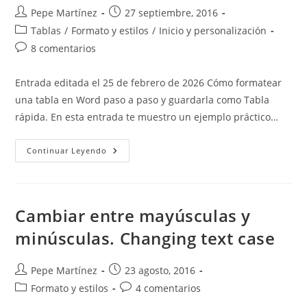
Autor
Publicación
Pepe Martínez
27 septiembre, 2016
de
de
Categoría
Tablas
/
Formato y estilos
/
Inicio y personalización
la
la
de
Comentarios
8 comentarios
entrada:
entrada:
la
de
entrada:
la
Entrada editada el 25 de febrero de 2026 Cómo formatear
entrada:
una tabla en Word paso a paso y guardarla como Tabla
rápida. En esta entrada te muestro un ejemplo práctico…
Ejemplo
Continuar Leyendo
Práctico:
Cómo
Formatear
Una
Tabla
En
Cambiar entre mayúsculas y
Word
Y
minúsculas. Changing text case
Guardarla
Como
Tabla
Rápida
Autor
Publicación
Pepe Martínez
23 agosto, 2016
de
de
Categoría
Comentarios
Formato y estilos
4 comentarios
la
la
de
de