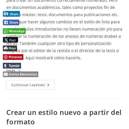
para crear un documento correctamente numerado. Pero
en documentos académicos, tales como proyectos fin de
grado o máster, tesis, documentos para publicaciones etc.
Share
habrá que hacer algunos cambios en el estilo de lista para
Share
que los títulos introductorios no lleven numeración y/o para
WhatsApp
cambiar la numeración de los anexos de números árabes a
Post
letras. También cualquier otro tipo de personalización
Print
exigida por el editor de la revista o el director de la tesis o
Pinterest
proyecto. Aquí mostraré cómo hacerlo.
Tumblr
(más…)
Correo Electrónico
Definir
Continuar Leyendo
Nueva
Lista
Multinivel...Personalizar
Un
Estilo
De
Crear un estilo nuevo a partir del
Lista
formato