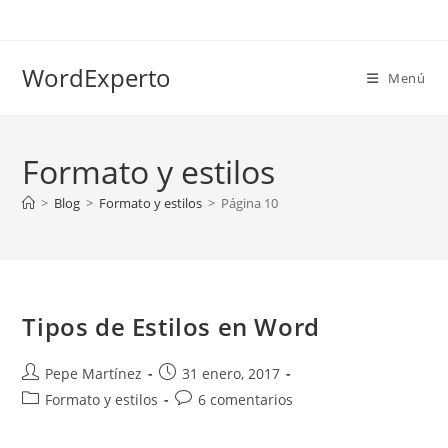
Ir
al
contenido
WordExperto
Menú
Formato y estilos
>
Blog
>
Formato y estilos
>
Página 10
Tipos de Estilos en Word
Autor
Publicación
Pepe Martínez
31 enero, 2017
de
de
Categoría
Comentarios
Formato y estilos
6 comentarios
la
la
de
de
entrada:
entrada:
la
la