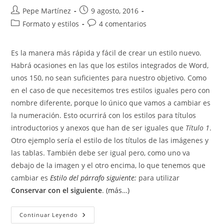
Autor
Publicación
Pepe Martínez
9 agosto, 2016
de
de
Categoría
Comentarios
Formato y estilos
4 comentarios
la
la
de
de
entrada:
entrada:
la
la
Es la manera más rápida y fácil de crear un estilo nuevo.
entrada:
entrada:
Habrá ocasiones en las que los estilos integrados de Word,
unos 150, no sean suficientes para nuestro objetivo. Como
en el caso de que necesitemos tres estilos iguales pero con
nombre diferente, porque lo único que vamos a cambiar es
la numeración. Esto ocurrirá con los estilos para títulos
introductorios y anexos que han de ser iguales que
Título 1
.
Otro ejemplo sería el estilo de los títulos de las imágenes y
las tablas. También debe ser igual pero, como uno va
debajo de la imagen y el otro encima, lo que tenemos que
cambiar es
Estilo del párrafo siguiente:
para utilizar
Conservar con el siguiente
.
(más…)
Crear
Continuar Leyendo
Un