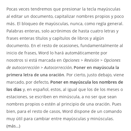
entrada:
entrada:
la
la
Pocas veces tendremos que presionar la tecla mayúsculas
entrada:
entrada:
al editar un documento, capitalizar nombres propios y poco
más. El bloqueo de mayúsculas, nunca, como regla general.
Palabras enteras, solo acrónimos de hasta cuatro letras y
frases enteras títulos y capítulos de libros y algún
documento. En el resto de ocasiones, fundamentalmente al
inicio de frases, Word lo hará automáticamente por
nosotros si está marcada en
Opciones > Revisión > Opciones
de autocorrección > Autocorrección
,
Poner en mayúscula la
primera letra de una oración
. Por cierto, justo debajo, viene
marcado, por defecto,
Poner en mayúscula los nombres de
los días
y, en español, estos, al igual que los de los meses o
estaciones, se escriben en minúscula, a no ser que sean
nombres propios o estén al principio de una oración. Pues
bien, para el resto de casos, Word dispone de un comando
muy útil para cambiar entre mayúsculas y minúsculas.
(más…)