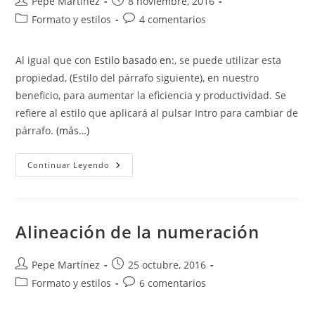
Autor
Publicación
Pepe Martínez
8 noviembre, 2016
de
de
Categoría
Comentarios
Formato y estilos
4 comentarios
la
la
de
de
entrada:
entrada:
la
la
Al igual que con
Estilo basado en:
, se puede utilizar esta
entrada:
entrada:
propiedad, (Estilo del párrafo siguiente), en nuestro
beneficio, para aumentar la eficiencia y productividad. Se
refiere al estilo que aplicará al pulsar Intro para cambiar de
párrafo.
(más…)
Estilo
Continuar Leyendo
Del
Párrafo
Siguiente.
Style
For
Following
Alineación de la numeración
Paragraph
Autor
Publicación
Pepe Martínez
25 octubre, 2016
de
de
Categoría
Comentarios
Formato y estilos
6 comentarios
la
la
de
de
entrada:
entrada:
la
la