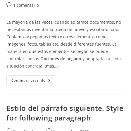
la
la
de
Comentarios
1 comentario
entrada:
entrada:
la
de
entrada:
la
La mayoría de las veces, cuando editamos documentos, no
entrada:
necesitamos inventar la rueda de nuevo y escribirlo todo.
Copiamos y pegamos texto y otros elementos como
imágenes, fotos, tablas etc. desde diferentes fuentes. La
manera en que estos elementos se pegan se puede
controlar con las
Opciones de pegado
y adaptarlas a cada
situación concreta.
(más…)
Opciones
Continuar Leyendo
De
Pegado.
Paste
Options
Estilo del párrafo siguiente. Style
for following paragraph