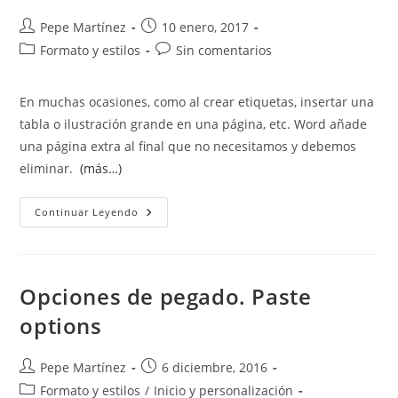
Autor
Publicación
Pepe Martínez
10 enero, 2017
de
de
Categoría
Comentarios
Formato y estilos
Sin comentarios
la
la
de
de
entrada:
entrada:
la
la
En muchas ocasiones, como al crear etiquetas, insertar una
entrada:
entrada:
tabla o ilustración grande en una página, etc. Word añade
una página extra al final que no necesitamos y debemos
eliminar.
(más…)
Eliminar
Continuar Leyendo
Página
En
Blanco,
Extra,
Al
Final
Opciones de pegado. Paste
options
Autor
Publicación
Pepe Martínez
6 diciembre, 2016
de
de
Categoría
Formato y estilos
/
Inicio y personalización