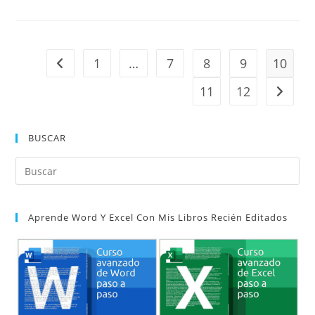
Estilo
Nuevo
A
Partir
Del
Formato
1
…
7
8
9
10
Ir a la página anterior
11
12
Ir a la 
BUSCAR
Pul
Es
par
Aprende Word Y Excel Con Mis Libros Recién Editados
cer
el
pan
de
bú