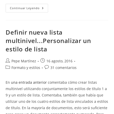
Cambiar
Continuar Leyendo
Entre
Mayúsculas
Y
Minúsculas.
Changing
Text
Definir nueva lista
Case
multinivel...Personalizar un
estilo de lista
Autor
Publicación
Pepe Martínez
16 agosto, 2016
de
de
Categoría
Comentarios
Formato y estilos
31 comentarios
la
la
de
de
entrada:
entrada:
la
la
En
una entrada anterior
comentaba cómo crear listas
entrada:
entrada:
multinivel utilizando conjuntamente los estilos de título 1 a
9 y un estilo de lista. Comentaba, también que había que
utilizar uno de los cuatro estilos de lista vinculados a estilos
de título. En la mayoría de documentos, esto será suficiente