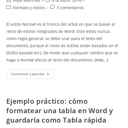
Pepe Martínez
4 octubre, 2016
de
de
Categoría
Comentarios
Formato y estilos
3 comentarios
la
la
de
de
entrada:
entrada:
la
la
El estilo
Norma
l es el tronco del árbol en que se basan el
entrada:
entrada:
resto de estilos integrados de Word. Este estilo nunca,
como regla general, se debe usar para el texto del
documento, porque el resto de estilos están basados en él
(Estilo basado en:). De modo que cualquier cambio que se
haga a
Normal
afecta al resto del documento.
(más…)
Estilo
Continuar Leyendo
Basado
En:
Ejemplo práctico: cómo
formatear una tabla en Word y
guardarla como Tabla rápida