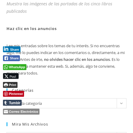
Muestra las imágenes de las portadas de los cinco libros
publicados
Haz clic en los anuncios
Lee mis entradas sobre los temas de tu interés. Si no encuentras
Share
algo, me lo puedes indicar en los comentarios o, directamente, a mi
Share
correo. Antes de irte,
no olvides hacer clic en los anuncios
. Es lo
que ayuda a mantener esta web. Si, además, algo te conviene,
WhatsApp
mejor para todos.
Post
Print
Categorías
Pinterest
Categorías
Tumblr
Elegir la categoría
Correo Electrónico
Mira Mis Archivos