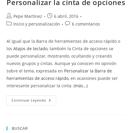
Personalizar la cinta de opciones
Autor
Publicación
Pepe Martínez
6 abril, 2016
de
de
Categoría
Comentarios
Inicio y personalización
6 comentarios
la
la
de
de
entrada:
entrada:
la
la
Al igual que la Barra de herramientas de acceso rápido o
entrada:
entrada:
los
Atajos de teclado
, también la Cinta de opciones se
puede personalizar, mostrando, ocultando y creando
nuevos grupos y cintas. Aunque ya conocen mi opinión
sobre el tema, expresada en
Personalizar la Barra de
herramientas de acceso rápido
, en ocasiones puede ser
interesante personalizar la cinta.
(más…)
Personalizar
Continuar Leyendo
La
Cinta
De
Opciones
BUSCAR