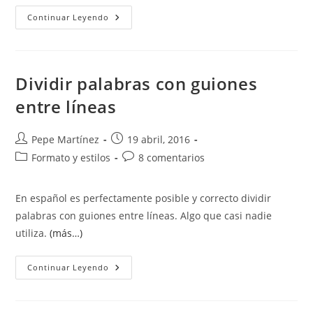
Numeración
Continuar Leyendo
De
Páginas
Diferentes
En
Secciones
(capítulos).
Dividir palabras con guiones
Dos
Numeraciones
entre líneas
En
La
Misma
Página
Autor
Publicación
Pepe Martínez
19 abril, 2016
de
de
Categoría
Comentarios
Formato y estilos
8 comentarios
la
la
de
de
entrada:
entrada:
la
la
En español es perfectamente posible y correcto dividir
entrada:
entrada:
palabras con guiones entre líneas. Algo que casi nadie
utiliza.
(más…)
Dividir
Continuar Leyendo
Palabras
Con
Guiones
Entre