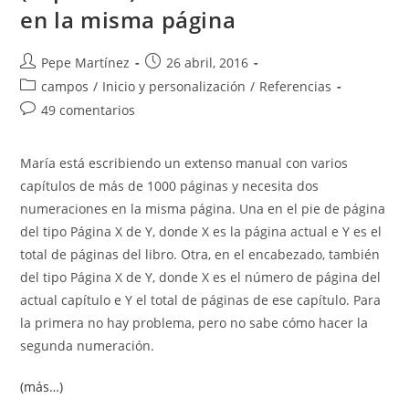
en la misma página
Autor
Publicación
Pepe Martínez
26 abril, 2016
de
de
Categoría
campos
/
Inicio y personalización
/
Referencias
la
la
de
Comentarios
49 comentarios
entrada:
entrada:
la
de
entrada:
la
María está escribiendo un extenso manual con varios
entrada:
capítulos de más de 1000 páginas y necesita dos
numeraciones en la misma página. Una en el pie de página
del tipo Página X de Y, donde X es la página actual e Y es el
total de páginas del libro. Otra, en el encabezado, también
del tipo Página X de Y, donde X es el número de página del
actual capítulo e Y el total de páginas de ese capítulo. Para
la primera no hay problema, pero no sabe cómo hacer la
segunda numeración.
(más…)