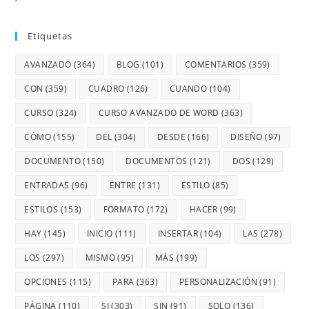
Etiquetas
AVANZADO
(364)
BLOG
(101)
COMENTARIOS
(359)
CON
(359)
CUADRO
(126)
CUANDO
(104)
CURSO
(324)
CURSO AVANZADO DE WORD
(363)
CÓMO
(155)
DEL
(304)
DESDE
(166)
DISEÑO
(97)
DOCUMENTO
(150)
DOCUMENTOS
(121)
DOS
(129)
ENTRADAS
(96)
ENTRE
(131)
ESTILO
(85)
ESTILOS
(153)
FORMATO
(172)
HACER
(99)
HAY
(145)
INICIO
(111)
INSERTAR
(104)
LAS
(278)
LOS
(297)
MISMO
(95)
MÁS
(199)
OPCIONES
(115)
PARA
(363)
PERSONALIZACIÓN
(91)
PÁGINA
(110)
SI
(303)
SIN
(91)
SOLO
(136)