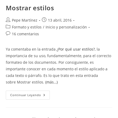
Líneas
Mostrar estilos
Autor
Publicación
Pepe Martínez
13 abril, 2016
de
de
Categoría
Formato y estilos
/
Inicio y personalización
la
la
de
Comentarios
16 comentarios
entrada:
entrada:
la
de
entrada:
la
Ya comentaba en la entrada
¿Por qué usar estilos?
, la
entrada:
importancia de su uso, fundamentalmente, para el correcto
formateo de los documentos. Por consiguiente, es
importante conocer en cada momento el estilo aplicado a
cada texto o párrafo. Es lo que trato en esta entrada
sobre Mostrar estilos.
(más…)
Mostrar
Continuar Leyendo
Estilos