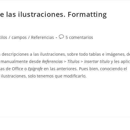
e las ilustraciones. Formatting
Comentarios
ilos
/
campos
/
Referencias
5 comentarios
de
la
 descripciones a las ilustraciones, sobre todo tablas e imágenes, d
entrada:
 o manualmente desde
Referencias > Títulos > Insertar título
y les apli
mas de Office o
Epígrafe
en las anteriores. Pues bien, conociendo el
s ilustraciones, solo tenemos que modificarlo.