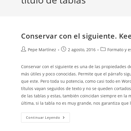
Conservar con el siguiente. Ke
Autor
Publicación
Categoría
Pepe Martínez
2 agosto, 2016
Formato y es
de
de
de
la
la
la
Conservar con el siguiente es una de las propiedades de 
entrada:
entrada:
entrada:
más útiles y poco conocidas. Permite que el párrafo si
que este. Pero toda su potencia, como casi todo en Word,
títulos vayan seguidos de texto y no se queden cortados e
de las tablas y estas, también coincidan siempre en la m
última, si la tabla no es muy grande, nos garantiza que 
Conservar
Continuar Leyendo
Con
El
Siguiente.