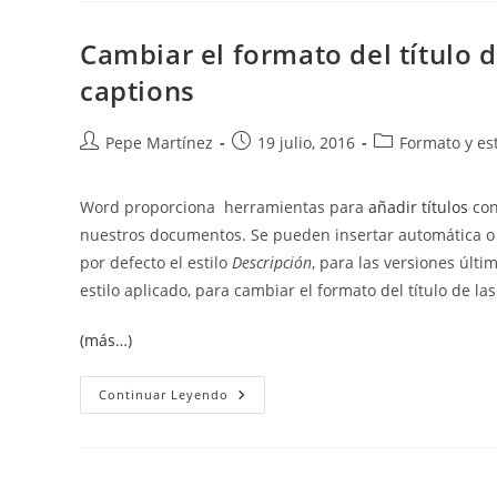
Keep
With
Next.
Cambiar el formato del título d
captions
Autor
Publicación
Categoría
Pepe Martínez
19 julio, 2016
Formato y est
de
de
de
la
la
la
Word proporciona herramientas para
añadir títulos
con
entrada:
entrada:
entrada:
nuestros documentos. Se pueden insertar automática
por defecto el estilo
Descripción
, para las versiones últi
estilo aplicado, para cambiar el formato del título de la
(más…)
Cambiar
Continuar Leyendo
El
Formato
Del
Título
De
Las