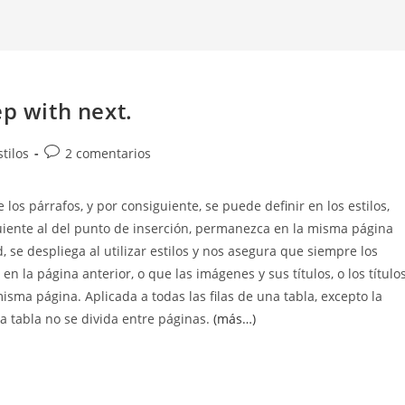
ep with next.
Comentarios
tilos
2 comentarios
de
la
los párrafos, y por consiguiente, se puede definir en los estilos,
entrada:
guiente al del punto de inserción, permanezca en la misma página
 se despliega al utilizar estilos y nos asegura que siempre los
n la página anterior, o que las imágenes y sus títulos, o los título
isma página. Aplicada a todas las filas de una tabla, excepto la
la tabla no se divida entre páginas.
(más…)