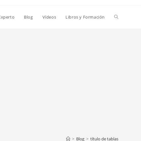
Alternar
Experto
Blog
Vídeos
Libros y Formación
búsqueda
de
la
web
>
Blog
>
título de tablas