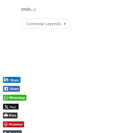
(más…)
Numeración
Continuar Leyendo
De
Las
Ilustraciones
Diferente
A
La
De
Los
Títulos
Cuando
Incluyen
El
Número
Share
Del
Título
Share
WhatsApp
Post
Print
Pinterest