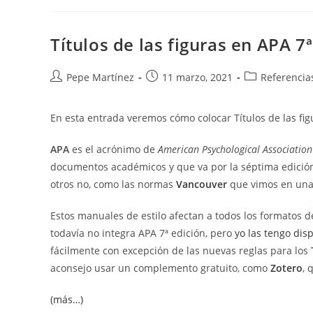
Rótulo
Del
Título
De
Títulos de las figuras en APA 7ª
Las
Figuras
Y
La
Autor
Publicación
Categoría
Pepe Martínez
11 marzo, 2021
Referencia
Numeración
de
de
de
la
la
la
En esta entrada veremos cómo colocar Títulos de las fi
entrada:
entrada:
entrada:
APA
es el acrónimo de
American Psychological Association
documentos académicos y que va por la séptima edició
otros no, como las normas
Vancouver
que vimos en una 
Estos manuales de estilo afectan a todos los formatos 
todavía no integra APA 7ª edición, pero
yo las tengo dis
fácilmente con excepción de las nuevas reglas para los
aconsejo usar un complemento gratuito, como
Zotero
, 
(más…)