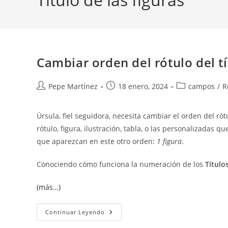
Cambiar orden del rótulo del tí
Autor
Publicación
Categoría
Pepe Martínez
18 enero, 2024
campos
/
R
de
de
de
la
la
la
Úrsula, fiel seguidora, necesita cambiar el orden del rót
entrada:
entrada:
entrada:
rótulo, figura, ilustración, tabla, o las personalizadas
que aparezcan en este otro orden:
1 figura
.
Conociendo cómo funciona la numeración de los
Título
(más…)
Cambiar
Continuar Leyendo
Orden
Del