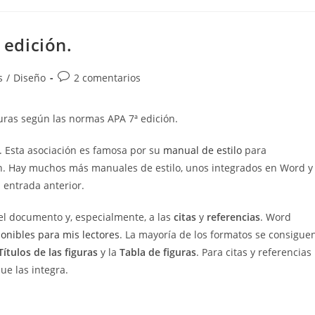
 edición.
Comentarios
s
/
Diseño
2 comentarios
de
la
guras según las normas APA 7ª edición.
entrada:
. Esta asociación es famosa por su
manual de estilo
para
n. Hay muchos más manuales de estilo, unos integrados en Word y
entrada anterior.
del documento y, especialmente, a las
citas
y
referencias
. Word
ponibles para mis lectores
. La mayoría de los formatos se consigue
Títulos de las figuras
y la
Tabla de figuras
. Para citas y referencias
que las integra.