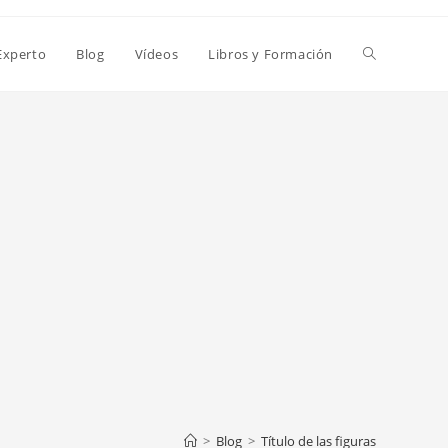
Alternar
Experto
Blog
Vídeos
Libros y Formación
búsqueda
de
la
web
>
Blog
>
Título de las figuras