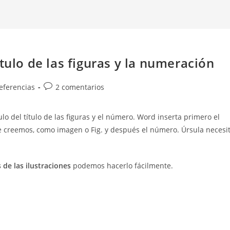
tulo de las figuras y la numeración
Comentarios
eferencias
2 comentarios
de
la
ulo del título de las figuras y el número. Word inserta primero el
entrada:
 que creemos, como imagen o Fig. y después el número. Úrsula necesi
s de las ilustraciones
podemos hacerlo fácilmente.