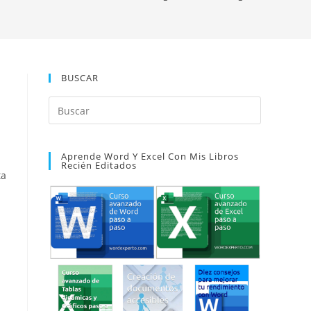
BUSCAR
Pulsa
Escape
para
Aprende Word Y Excel Con Mis Libros
cerrar
Recién Editados
el
ta
panel
de
búsqueda.