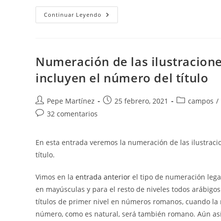
Títulos
Continuar Leyendo
De
Las
Figuras
En
APA
7ª
Numeración de las ilustraciones
Edición.
incluyen el número del título
Autor
Publicación
Categoría
Pepe Martínez
25 febrero, 2021
campos
/
de
de
de
Comentarios
32 comentarios
la
la
la
de
entrada:
entrada:
entrada:
la
En esta entrada veremos la numeración de las ilustracio
entrada:
título.
Vimos en la
entrada anterior
el tipo de numeración lega
en mayúsculas y para el resto de niveles todos arábigos.
títulos de primer nivel en números romanos, cuando la 
número, como es natural, será también romano. Aún as