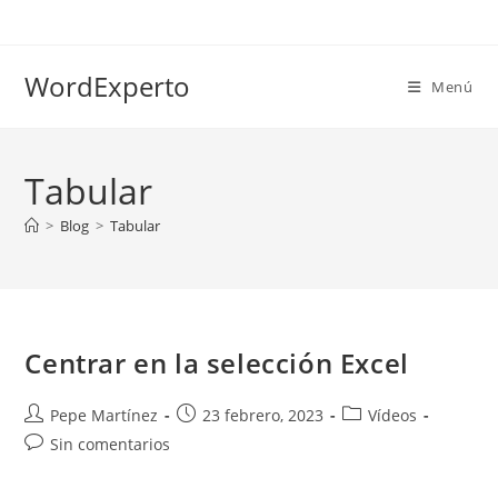
Ir
al
contenido
WordExperto
Menú
Tabular
>
Blog
>
Tabular
Centrar en la selección Excel
Autor
Publicación
Categoría
Pepe Martínez
23 febrero, 2023
Vídeos
de
de
de
Comentarios
Sin comentarios
la
la
la
de
entrada:
entrada:
entrada:
la