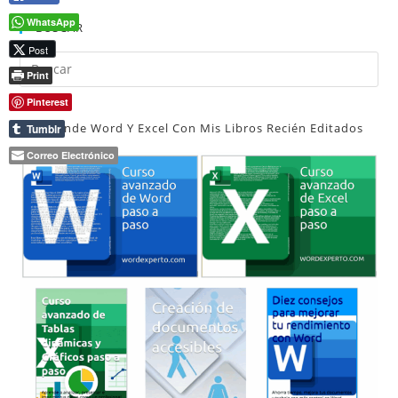
De
Tabla
WhatsApp
BUSCAR
Post
Pul
Print
Es
Pinterest
par
Aprende Word Y Excel Con Mis Libros Recién Editados
cer
Tumblr
el
Correo Electrónico
pan
de
bú