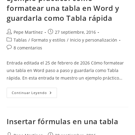
formatear una tabla en Word y
guardarla como Tabla rápida
Autor
Publicación
Pepe Martínez
27 septiembre, 2016
de
de
Categoría
Tablas
/
Formato y estilos
/
Inicio y personalización
la
la
de
Comentarios
8 comentarios
entrada:
entrada:
la
de
entrada:
la
Entrada editada el 25 de febrero de 2026 Cómo formatear
entrada:
una tabla en Word paso a paso y guardarla como Tabla
rápida. En esta entrada te muestro un ejemplo práctico…
Ejemplo
Continuar Leyendo
Práctico:
Cómo
Formatear
Una
Tabla
En
Insertar fórmulas en una tabla
Word
Y
Guardarla
Como