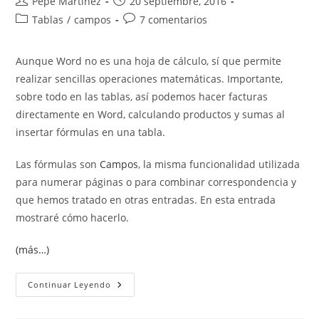
Autor
Publicación
Pepe Martínez
20 septiembre, 2016
Tabla
de
de
Categoría
Comentarios
Tablas
/
campos
Rápida
7 comentarios
la
la
de
de
entrada:
entrada:
la
la
Aunque Word no es una hoja de cálculo, sí que permite
entrada:
entrada:
realizar sencillas operaciones matemáticas. Importante,
sobre todo en las tablas, así podemos hacer facturas
directamente en Word, calculando productos y sumas al
insertar fórmulas en una tabla.
Las fórmulas son
Campos
, la misma funcionalidad utilizada
para numerar páginas o para combinar correspondencia y
que hemos tratado en otras entradas. En esta entrada
mostraré cómo hacerlo.
(más…)
Insertar
Continuar Leyendo
Fórmulas
En
Una