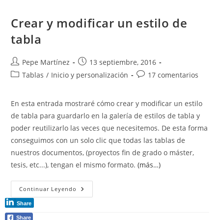
Tabla
Crear y modificar un estilo de
tabla
Autor
Publicación
Pepe Martínez
13 septiembre, 2016
de
de
Categoría
Comentarios
Tablas
/
Inicio y personalización
17 comentarios
la
la
de
de
entrada:
entrada:
la
la
En esta entrada mostraré cómo crear y modificar un estilo
entrada:
entrada:
de tabla para guardarlo en la galería de estilos de tabla y
poder reutilizarlo las veces que necesitemos. De esta forma
conseguimos con un solo clic que todas las tablas de
nuestros documentos, (proyectos fin de grado o máster,
tesis, etc...), tengan el mismo formato.
(más…)
Crear
Continuar Leyendo
Y
Modificar
Share
Un
Estilo
Share