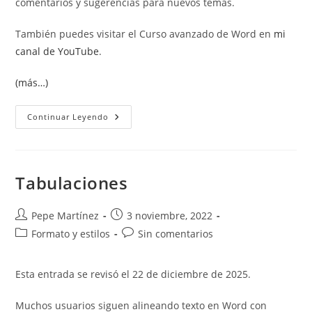
comentarios y sugerencias para nuevos temas.
También puedes visitar el Curso avanzado de Word en
mi
canal de YouTube
.
(más…)
Centrar
Continuar Leyendo
En
La
Selección
Excel
Tabulaciones
Autor
Publicación
Pepe Martínez
3 noviembre, 2022
de
de
Categoría
Comentarios
Formato y estilos
Sin comentarios
la
la
de
de
entrada:
entrada:
la
la
Esta entrada se revisó el 22 de diciembre de 2025.
entrada:
entrada:
Muchos usuarios siguen alineando texto en Word con