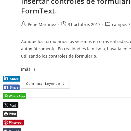
Insertar controles de formular
Página
En
FormText.
Word
Autor
Publicación
Categoría
Pepe Martínez
31 octubre, 2017
campos
/
de
de
de
la
la
la
Aunque los formularios los veremos en otras entradas, 
entrada:
entrada:
entrada:
automáticamente
. En realidad es la misma, basada en 
utilizando los
controles de formulario
.
(más…)
Share
Insertar
Continuar Leyendo
Controles
Share
De
Formulario.
WhatsApp
Repetir
Texto
Post
Con
El
Print
Campo
FormText.
Pinterest