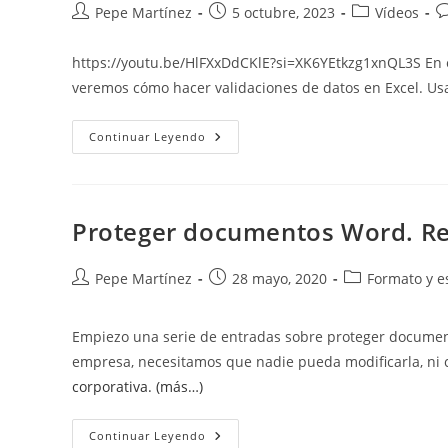
Autor
Publicación
Categoría
C
Pepe Martínez
5 octubre, 2023
Vídeos
de
de
de
d
la
la
la
la
https://youtu.be/HlFXxDdCKlE?si=XK6YEtkzg1xnQL3S En est
entrada:
entrada:
entrada:
e
veremos cómo hacer validaciones de datos en Excel. Usa 
Validación
Continuar Leyendo
De
Datos
En
Excel
Proteger documentos Word. Rest
Autor
Publicación
Categoría
Pepe Martínez
28 mayo, 2020
Formato y es
de
de
de
la
la
la
Empiezo una serie de entradas sobre proteger documento
entrada:
entrada:
entrada:
empresa, necesitamos que nadie pueda modificarla, ni
corporativa.
(más…)
Proteger
Continuar Leyendo