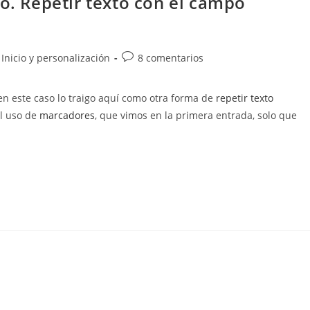
io. Repetir texto con el campo
Comentarios
Inicio y personalización
8 comentarios
de
la
en este caso lo traigo aquí como otra forma de
repetir texto
entrada:
el uso de
marcadores
, que vimos en la primera entrada, solo que