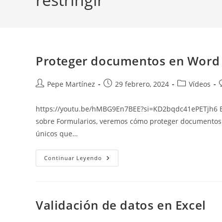
Proteger documentos en Word R
Autor
Publicación
Categoría
Pepe Martínez
29 febrero, 2024
Vídeos
de
de
de
la
la
la
l
https://youtu.be/hMBG9En7BEE?si=KD2bqdc41ePETjh6 En e
entrada:
entrada:
entrada:
sobre Formularios, veremos cómo proteger documentos en
únicos que…
Proteger
Continuar Leyendo
Documentos
En
Word
Restringir
Edición
Validación de datos en Excel