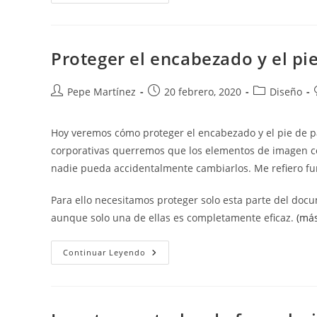
Documentos
Word.
Restringir
Estilos.
Proteger el encabezado y el pi
Autor
Publicación
Categoría
Pepe Martínez
20 febrero, 2020
Diseño
de
de
de
la
la
la
Hoy veremos cómo proteger el encabezado y el pie de 
entrada:
entrada:
entrada:
corporativas querremos que los elementos de imagen cor
nadie pueda accidentalmente cambiarlos. Me refiero fu
Para ello necesitamos proteger solo esta parte del do
aunque solo una de ellas es completamente eficaz.
(má
Proteger
Continuar Leyendo
El
Encabezado
Y
El
Pie
De