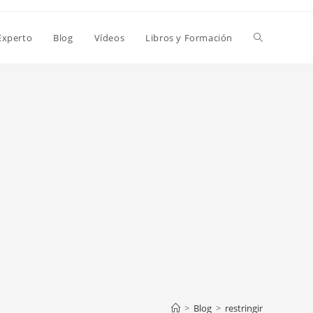
Alternar
Experto
Blog
Vídeos
Libros y Formación
búsqueda
de
la
web
>
Blog
>
restringir