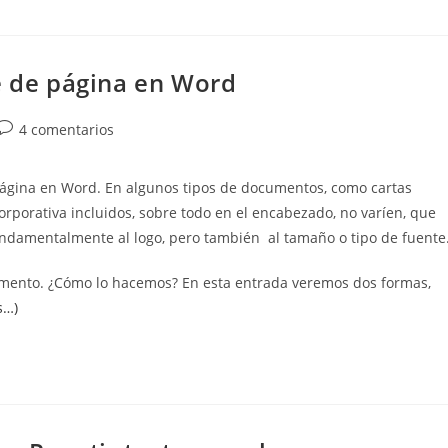
e de página en Word
Comentarios
4 comentarios
de
la
página en Word. En algunos tipos de documentos, como cartas
entrada:
porativa incluidos, sobre todo en el encabezado, no varíen, que
ndamentalmente al logo, pero también al tamaño o tipo de fuente
cumento. ¿Cómo lo hacemos? En esta entrada veremos dos formas,
s…)