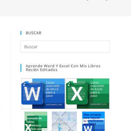
BUSCAR
Pulsa
Escape
para
Aprende Word Y Excel Con Mis Libros
cerrar
Recién Editados
el
panel
de
búsqueda.