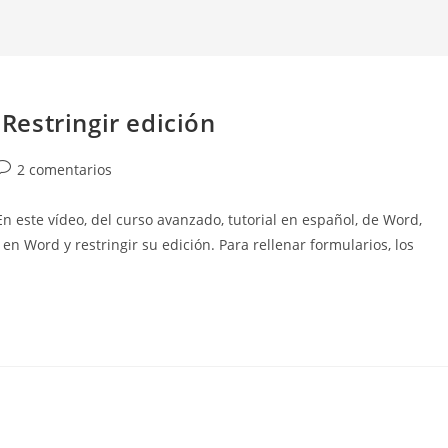
estringir edición
Comentarios
2 comentarios
de
a
ste vídeo, del curso avanzado, tutorial en español, de Word,
entrada:
 Word y restringir su edición. Para rellenar formularios, los