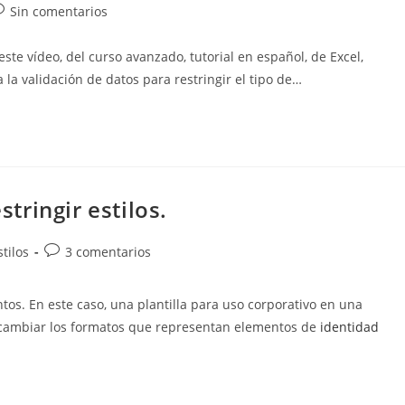
omentarios
Sin comentarios
e
e vídeo, del curso avanzado, tutorial en español, de Excel,
ntrada:
la validación de datos para restringir el tipo de…
ringir estilos.
Comentarios
tilos
3 comentarios
de
la
s. En este caso, una plantilla para uso corporativo en una
entrada:
 cambiar los formatos que representan elementos de
identidad