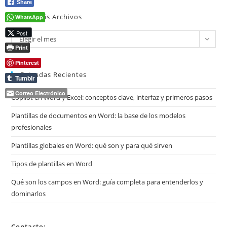
Share
Mira Mis Archivos
WhatsApp
Post
Mira
Elegir el mes
Print
mis
archivos
Pinterest
Entradas Recientes
Tumblr
Correo Electrónico
Copilot en Word y Excel: conceptos clave, interfaz y primeros pasos
Plantillas de documentos en Word: la base de los modelos
profesionales
Plantillas globales en Word: qué son y para qué sirven
Tipos de plantillas en Word
Qué son los campos en Word: guía completa para entenderlos y
dominarlos
Contacto: