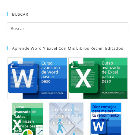
BUSCAR
Pul
Es
par
Aprende Word Y Excel Con Mis Libros Recién Editados
cer
el
pan
de
bú