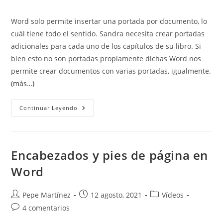
de
entrada:
entrada:
entrada:
la
Word solo permite insertar una portada por documento, lo
entrada:
cuál tiene todo el sentido. Sandra necesita crear portadas
adicionales para cada uno de los capítulos de su libro. Si
bien esto no son portadas propiamente dichas Word nos
permite crear documentos con varias portadas, igualmente.
(más…)
Documentos
Continuar Leyendo
Con
Varias
Portadas.
Encabezados y pies de página en
Word
Autor
Publicación
Categoría
Pepe Martínez
12 agosto, 2021
Vídeos
de
de
de
Comentarios
4 comentarios
la
la
la
de