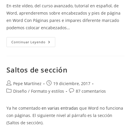
entrada:
entrada:
entrada:
la
En este vídeo, del curso avanzado, tutorial en español, de
entrada:
Word, aprenderemos sobre encabezados y pies de página
en Word Con Páginas pares e impares diferente marcado
podemos colocar encabezados…
Encabezados
Continuar Leyendo
Y
Pies
De
Página
En
Word
Saltos de sección
Autor
Publicación
Pepe Martínez
19 diciembre, 2017
de
de
Categoría
Comentarios
Diseño
/
Formato y estilos
87 comentarios
la
la
de
de
entrada:
entrada:
la
la
Ya he comentado
en varias entradas
que Word no funciona
entrada:
entrada:
con páginas. El siguiente nivel al párrafo es la sección
(Saltos de sección).