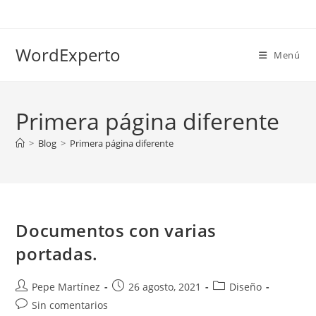
Ir
al
contenido
WordExperto
Menú
Primera página diferente
>
Blog
>
Primera página diferente
Documentos con varias
portadas.
Autor
Publicación
Categoría
Pepe Martínez
26 agosto, 2021
Diseño
de
de
de
Comentarios
Sin comentarios
la
la
la