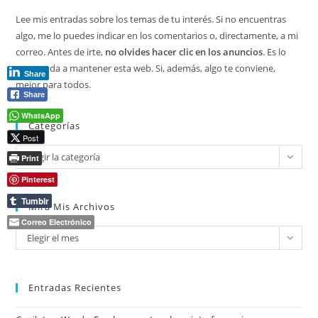
Lee mis entradas sobre los temas de tu interés. Si no encuentras
algo, me lo puedes indicar en los comentarios o, directamente, a mi
correo. Antes de irte,
no olvides hacer clic en los anuncios
. Es lo
que ayuda a mantener esta web. Si, además, algo te conviene,
Share
mejor para todos.
Share
WhatsApp
Categorías
Post
Categorías
Elegir la categoría
Print
Pinterest
Tumblr
Mira Mis Archivos
Correo Electrónico
Mira
Elegir el mes
mis
archivos
Entradas Recientes