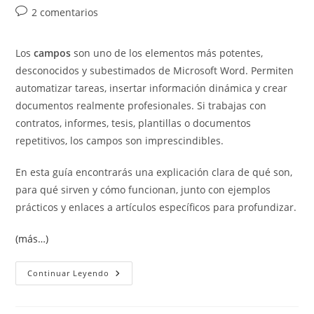
de
de
de
Comentarios
2 comentarios
la
la
la
de
entrada:
entrada:
entrada:
la
Los
campos
son uno de los elementos más potentes,
entrada:
desconocidos y subestimados de Microsoft Word. Permiten
automatizar tareas, insertar información dinámica y crear
documentos realmente profesionales. Si trabajas con
contratos, informes, tesis, plantillas o documentos
repetitivos, los campos son imprescindibles.
En esta guía encontrarás una explicación clara de qué son,
para qué sirven y cómo funcionan, junto con ejemplos
prácticos y enlaces a artículos específicos para profundizar.
(más…)
Qué
Continuar Leyendo
Son
Los
Campos
En