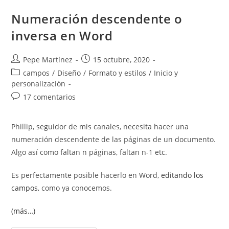
Word:
Guía
Numeración descendente o
Completa
Para
inversa en Word
Entenderlos
Y
Dominarlos
Autor
Publicación
Pepe Martínez
15 octubre, 2020
de
de
Categoría
campos
/
Diseño
/
Formato y estilos
/
Inicio y
la
la
de
personalización
entrada:
entrada:
la
Comentarios
17 comentarios
entrada:
de
la
Phillip, seguidor de mis canales, necesita hacer una
entrada:
numeración descendente de las páginas de un documento.
Algo así como faltan n páginas, faltan n-1 etc.
Es perfectamente posible hacerlo en Word,
editando los
campos
, como ya conocemos.
(más…)