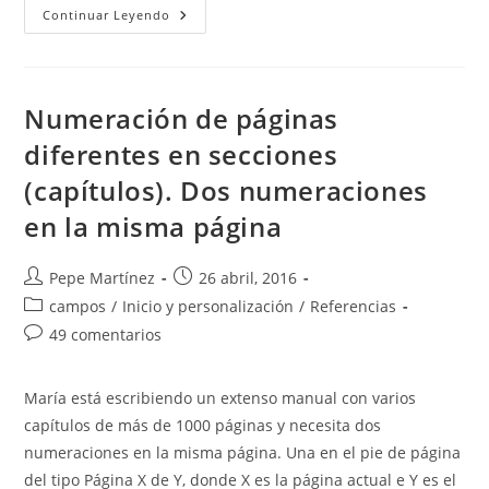
Numeración
Continuar Leyendo
Descendente
O
Inversa
En
Word
Numeración de páginas
diferentes en secciones
(capítulos). Dos numeraciones
en la misma página
Autor
Publicación
Pepe Martínez
26 abril, 2016
de
de
Categoría
campos
/
Inicio y personalización
/
Referencias
la
la
de
Comentarios
49 comentarios
entrada:
entrada:
la
de
entrada:
la
María está escribiendo un extenso manual con varios
entrada:
capítulos de más de 1000 páginas y necesita dos
numeraciones en la misma página. Una en el pie de página
del tipo Página X de Y, donde X es la página actual e Y es el