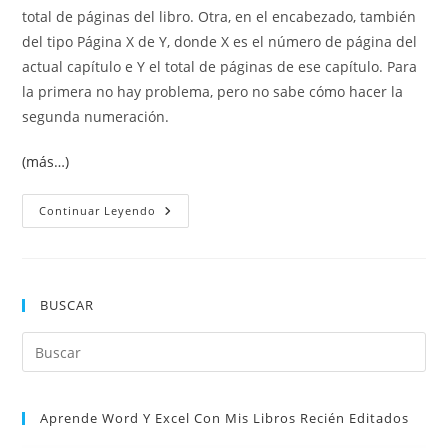
total de páginas del libro. Otra, en el encabezado, también
del tipo Página X de Y, donde X es el número de página del
actual capítulo e Y el total de páginas de ese capítulo. Para
la primera no hay problema, pero no sabe cómo hacer la
segunda numeración.
(más…)
Numeración
Continuar Leyendo
De
Páginas
Diferentes
En
Secciones
(capítulos).
BUSCAR
Dos
Numeraciones
En
Pul
La
Misma
Es
Página
par
Aprende Word Y Excel Con Mis Libros Recién Editados
cer
el