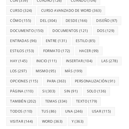
CON
(359)
CUADRO
(126)
CUANDO
(104)
CURSO
(324)
CURSO AVANZADO DE WORD
(363)
CÓMO
(155)
DEL
(304)
DESDE
(166)
DISEÑO
(97)
DOCUMENTO
(150)
DOCUMENTOS
(121)
DOS
(129)
ENTRADAS
(96)
ENTRE
(131)
ESTILO
(85)
ESTILOS
(153)
FORMATO
(172)
HACER
(99)
HAY
(145)
INICIO
(111)
INSERTAR
(104)
LAS
(278)
LOS
(297)
MISMO
(95)
MÁS
(199)
OPCIONES
(115)
PARA
(363)
PERSONALIZACIÓN
(91)
PÁGINA
(110)
SI
(303)
SIN
(91)
SOLO
(136)
TAMBIÉN
(202)
TEMAS
(334)
TEXTO
(179)
TODOS
(110)
TUS
(86)
UNA
(246)
USAR
(115)
VISITAR
(144)
WORD
(363)
Y
(363)