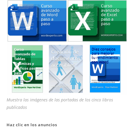
pan
de
bú
Muestra las imágenes de las portadas de los cinco libros
publicados
Haz clic en los anuncios