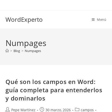
Ir
al
contenido
WordExperto
Menú
Numpages
>
Blog
>
Numpages
Qué son los campos en Word:
guía completa para entenderlos
y dominarlos
Autor
Publicación
Categoría
Pepe Martínez
30 marzo, 2026
campos