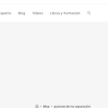
Alternar
Experto
Blog
Vídeos
Libros y Formación
búsqueda
de
la
web
>
Blog
>
guiones de no separación