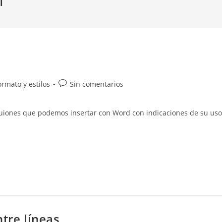
Comentarios
ormato y estilos
Sin comentarios
de
la
e guiones que podemos insertar con Word con indicaciones de su uso
entrada:
tre líneas