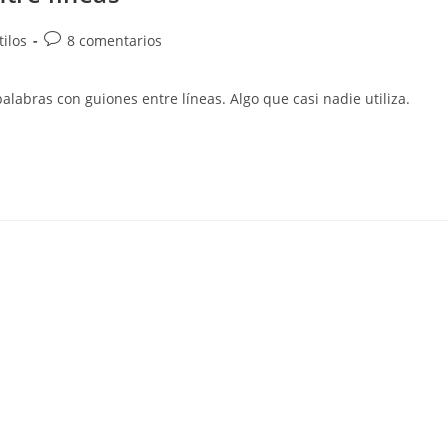
Comentarios
tilos
8 comentarios
de
la
alabras con guiones entre líneas. Algo que casi nadie utiliza.
entrada: