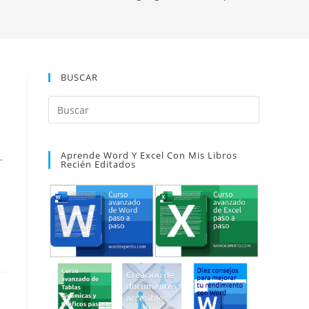
BUSCAR
Pulsa
Escape
para
Aprende Word Y Excel Con Mis Libros
cerrar
.
Recién Editados
el
panel
de
búsqueda.