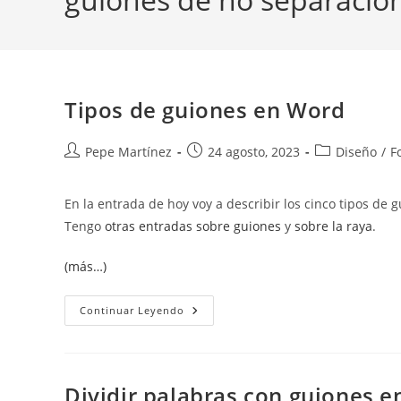
Tipos de guiones en Word
Autor
Publicación
Categoría
Pepe Martínez
24 agosto, 2023
Diseño
/
F
de
de
de
la
la
la
En la entrada de hoy voy a describir los cinco tipos d
entrada:
entrada:
entrada:
Tengo
otras entradas sobre guiones
y
sobre la raya
.
(más…)
Tipos
Continuar Leyendo
De
Guiones
En
Word
Dividir palabras con guiones en