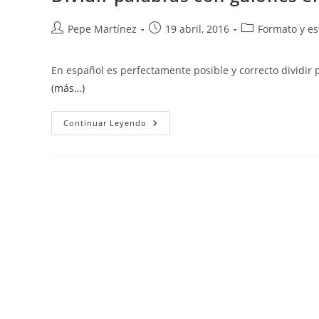
Autor
Publicación
Categoría
Pepe Martínez
19 abril, 2016
Formato y es
de
de
de
la
la
la
En español es perfectamente posible y correcto dividir p
entrada:
entrada:
entrada:
(más…)
Dividir
Continuar Leyendo
Palabras
Con
Guiones
Entre
Líneas