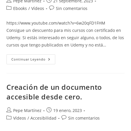
Autor
Publicación
Pepe Martínez
21 septiembre, 2023
de
de
Categoría
Comentarios
Ebooks
/
Vídeos
Sin comentarios
la
la
de
de
entrada:
entrada:
la
la
https://www.youtube.com/watch?v=6w20qFD1FHM
entrada:
entrada:
Consigue un descuento para mis cursos con certificado en
Udemy. Si estás interesado en seguir alguno, o todos, de los
cursos que tengo publicados en Udemy y no está…
Descuento
Continuar Leyendo
Para
Mis
Cursos
Con
Certificado
Creación de un documento
accesible desde cero.
Autor
Publicación
Pepe Martínez
19 enero, 2023
de
de
Categoría
Comentarios
Vídeos
/
Accesibilidad
Sin comentarios
la
la
de
de
entrada:
entrada:
la
la