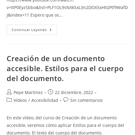
v=ttP0EyzSbbo&list=PLF1OL9sNXkSxL3n2DOX5xHtGPtf9WafD
J&index=11 Espero que os…
Creación
Continuar Leyendo
De
Un
Documento
Accesible.
Estilos
De
Creación de un documento
Carácter.
accesible. Estilos para el cuerpo
del documento.
Autor
Publicación
Pepe Martínez
22 diciembre, 2022
de
de
Categoría
Comentarios
Vídeos
/
Accesibilidad
Sin comentarios
la
la
de
de
entrada:
entrada:
la
la
En este vídeo, del curso de Creación de un documento
entrada:
entrada:
accesible, veremos cómo aplicar Estilos para el cuerpo del
documento. El texto del cuerpo del documento.