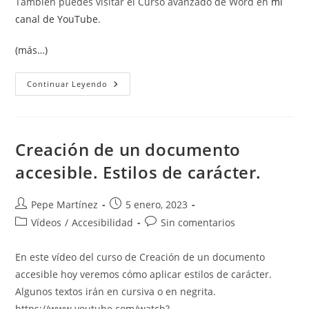
También puedes visitar el Curso avanzado de Word en
mi
canal de YouTube
.
(más…)
Creación
Continuar Leyendo
De
Un
Documento
Accesible
Desde
Cero.
Creación de un documento
accesible. Estilos de carácter.
Autor
Publicación
Pepe Martínez
5 enero, 2023
de
de
Categoría
Comentarios
Vídeos
/
Accesibilidad
Sin comentarios
la
la
de
de
entrada:
entrada:
la
la
En este vídeo del curso de Creación de un documento
entrada:
entrada:
accesible hoy veremos cómo aplicar estilos de carácter.
Algunos textos irán en cursiva o en negrita.
https://www.youtube.com/watch?