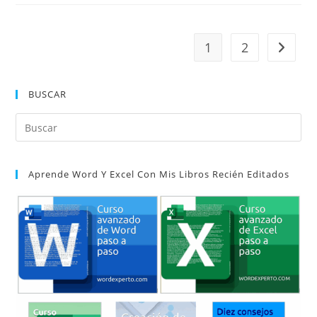
1
2
Ir a la 
BUSCAR
Pul
Es
par
Aprende Word Y Excel Con Mis Libros Recién Editados
cer
el
pan
de
bú