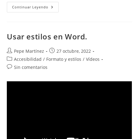
Incrustar
Continuar Leyendo
Fuentes
Accesibles
No
Comunes.
Usar estilos en Word.
Autor
Publicación
Pepe Martínez
27 octubre, 2022
de
de
Categoría
Accesibilidad
/
Formato y estilos
/
Vídeos
la
la
de
Comentarios
Sin comentarios
entrada:
entrada:
la
de
entrada:
la
entrada: