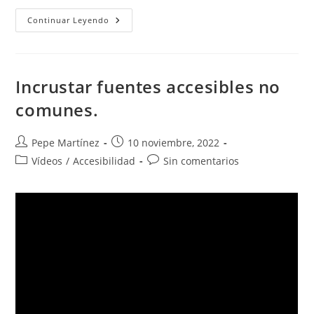
Creación
Continuar Leyendo
De
Un
Documento
Accesible.
Estilos
De
Incrustar fuentes accesibles no
Título.
comunes.
Autor
Publicación
Pepe Martínez
10 noviembre, 2022
de
de
Categoría
Comentarios
Vídeos
/
Accesibilidad
Sin comentarios
la
la
de
de
entrada:
entrada:
la
la
entrada:
entrada: