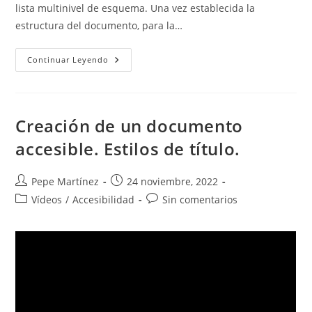
lista multinivel de esquema. Una vez establecida la
estructura del documento, para la…
Creación
Continuar Leyendo
De
Un
Documento
Accesible.
Estilo
De
Creación de un documento
Lista
Multinivel
accesible. Estilos de título.
De
Esquema.
Autor
Publicación
Pepe Martínez
24 noviembre, 2022
de
de
Categoría
Comentarios
Vídeos
/
Accesibilidad
Sin comentarios
la
la
de
de
entrada:
entrada:
la
la
entrada:
entrada: