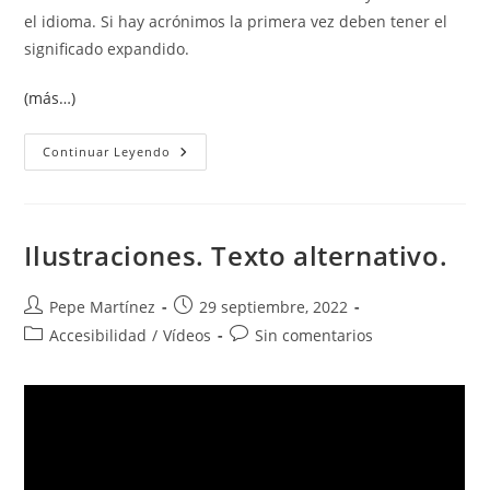
el idioma. Si hay acrónimos la primera vez deben tener el
significado expandido.
(más…)
Título,
Continuar Leyendo
Idioma
Y
Enlaces
Ilustraciones. Texto alternativo.
Autor
Publicación
Pepe Martínez
29 septiembre, 2022
de
de
Categoría
Comentarios
Accesibilidad
/
Vídeos
Sin comentarios
la
la
de
de
entrada:
entrada:
la
la
entrada:
entrada: