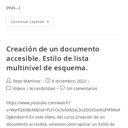
(más…)
Creación
Continuar Leyendo
De
Un
Documento
Accesible.
Estilos
Para
Creación de un documento
El
Cuerpo
accesible. Estilo de lista
Del
Documento.
multinivel de esquema.
Autor
Publicación
Pepe Martínez
8 diciembre, 2022
de
de
Categoría
Comentarios
Vídeos
/
Accesibilidad
Sin comentarios
la
la
de
de
entrada:
entrada:
la
la
https://www.youtube.com/watch?
entrada:
entrada:
v=WyrfIZ6VBcM&list=PLF1OL9sNXkSxL3n2DOX5xHtGPtf9Waf
DJ&index=9 En este vídeo, del curso Creación de un
documento accesible, veremos cómo aplicar un Estilo de