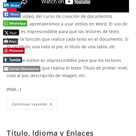
Share
Share
En este vídeo, del curso de creación de documentos
WhatsApp
accesibles, aprenderemos a usar estilos en Word. El uso de
estilos es imprescindible para que los lectores de texto
Post
sepan la función que realiza cada texto en el documento. Si
Print
es un título, una nota al pie, el título de una tabla, etc.
Pinterest
Tumblr
El uso de estilos es imprescindible para que los lectores
sepan la función que realiza el texto: Título de primer nivel,
Correo Electrónico
nota al pie, descripción de imagen, etc.
(más…)
Usar
Continuar Leyendo
Estilos
En
Word.
Título, Idioma y Enlaces