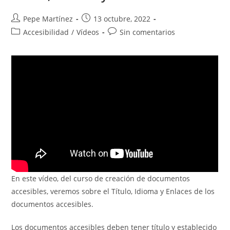
Autor
Publicación
Pepe Martínez
13 octubre, 2022
de
de
Categoría
Comentarios
Accesibilidad
/
Vídeos
Sin comentarios
la
la
de
de
entrada:
entrada:
la
la
entrada:
entrada:
En este vídeo, del curso de creación de documentos
accesibles, veremos sobre el Título, Idioma y Enlaces de los
documentos accesibles.
Los documentos accesibles deben tener título y establecido