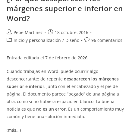
márgenes superior e inferior en
Word?
Autor
Publicación
Pepe Martínez
18 octubre, 2016
de
de
Categoría
Comentarios
Inicio y personalización
/
Diseño
96 comentarios
la
la
de
de
entrada:
entrada:
la
la
Entrada editada el 7 de febrero de 2026
entrada:
entrada:
Cuando trabajas en Word, puede ocurrir algo
desconcertante: de repente
desaparecen los márgenes
superior e inferior
, junto con el encabezado y el pie de
página. El documento parece “pegado” de una página a
otra, como si no hubiera espacio en blanco. La buena
noticia es que
no es un error
. Es un comportamiento muy
común y tiene una solución inmediata.
(más…)