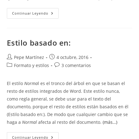
Escribir
Continuar Leyendo
Texto
Aleatorio
De
Ejemplo
Estilo basado en:
Autor
Publicación
Pepe Martínez
4 octubre, 2016
de
de
Categoría
Comentarios
Formato y estilos
3 comentarios
la
la
de
de
entrada:
entrada:
la
la
El estilo
Norma
l es el tronco del árbol en que se basan el
entrada:
entrada:
resto de estilos integrados de Word. Este estilo nunca,
como regla general, se debe usar para el texto del
documento, porque el resto de estilos están basados en él
(Estilo basado en:). De modo que cualquier cambio que se
haga a
Normal
afecta al resto del documento.
(más…)
Estilo
Continuar Leyendo