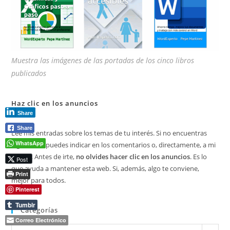
Muestra las imágenes de las portadas de los cinco libros
publicados
Haz clic en los anuncios
Share
Share
Lee mis entradas sobre los temas de tu interés. Si no encuentras
WhatsApp
algo, me lo puedes indicar en los comentarios o, directamente, a mi
correo. Antes de irte,
no olvides hacer clic en los anuncios
. Es lo
Post
que ayuda a mantener esta web. Si, además, algo te conviene,
Print
mejor para todos.
Pinterest
Tumblr
Categorías
Correo Electrónico
Categorías