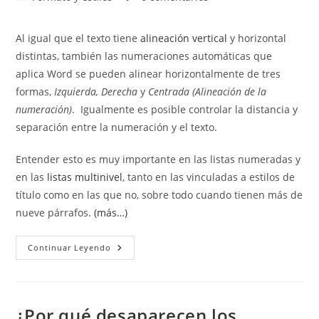
la
la
de
de
entrada:
entrada:
la
la
Al igual que el texto tiene
alineación vertical
y horizontal
entrada:
entrada:
distintas, también las numeraciones automáticas que
aplica Word se pueden alinear horizontalmente de tres
formas,
Izquierda, Derecha
y
Centrada (Alineación de la
numeración)
. Igualmente es posible controlar la distancia y
separación entre la numeración y el texto.
Entender esto es muy importante en las listas numeradas y
en las
listas multinivel
, tanto en las vinculadas a estilos de
título como en las que no, sobre todo cuando tienen más de
nueve párrafos.
(más…)
Alineación
Continuar Leyendo
De
La
Numeración
¿Por qué desaparecen los