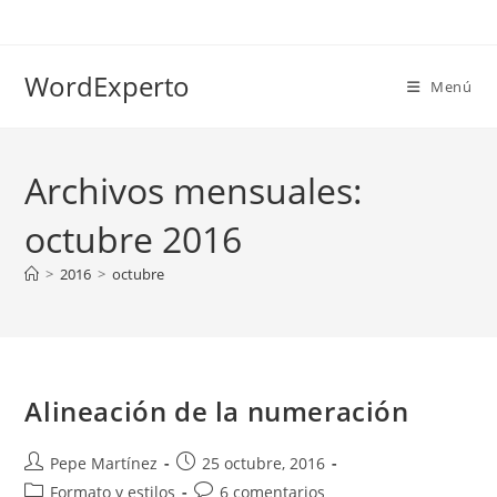
Ir
al
contenido
WordExperto
Menú
Archivos mensuales:
octubre 2016
>
2016
>
octubre
Alineación de la numeración
Autor
Publicación
Pepe Martínez
25 octubre, 2016
de
de
Categoría
Comentarios
Formato y estilos
6 comentarios