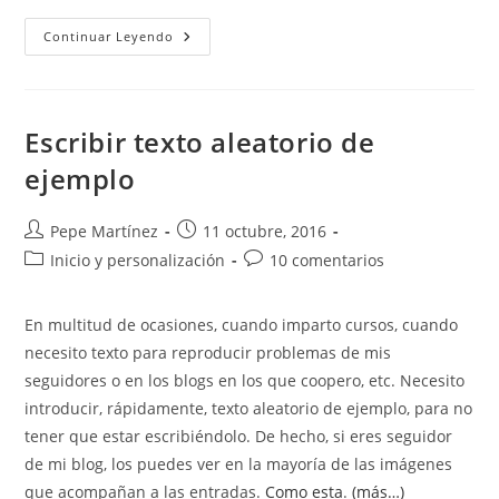
¿Por
Continuar Leyendo
Qué
Desaparecen
Los
Márgenes
Superior
E
Escribir texto aleatorio de
Inferior
En
ejemplo
Word?
Autor
Publicación
Pepe Martínez
11 octubre, 2016
de
de
Categoría
Comentarios
Inicio y personalización
10 comentarios
la
la
de
de
entrada:
entrada:
la
la
En multitud de ocasiones, cuando imparto cursos, cuando
entrada:
entrada:
necesito texto para reproducir problemas de mis
seguidores o en los blogs en los que coopero, etc. Necesito
introducir, rápidamente, texto aleatorio de ejemplo, para no
tener que estar escribiéndolo. De hecho, si eres seguidor
de mi blog, los puedes ver en la mayoría de las imágenes
que acompañan a las entradas.
Como esta
.
(más…)