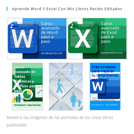
par
Aprende Word Y Excel Con Mis Libros Recién Editados
cer
el
pan
de
bú
Muestra las imágenes de las portadas de los cinco libros
publicados