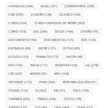
AVANZADO
(364)
BLOG
(101)
COMENTARIOS
(359)
CON
(359)
CUADRO
(126)
CUANDO
(104)
CURSO
(324)
CURSO AVANZADO DE WORD
(363)
CÓMO
(155)
DEL
(304)
DESDE
(166)
DISEÑO
(97)
DOCUMENTO
(150)
DOCUMENTOS
(121)
DOS
(129)
ENTRADAS
(96)
ENTRE
(131)
ESTILO
(85)
ESTILOS
(153)
FORMATO
(172)
HACER
(99)
HAY
(145)
INICIO
(111)
INSERTAR
(104)
LAS
(278)
LOS
(297)
MISMO
(95)
MÁS
(199)
OPCIONES
(115)
PARA
(363)
PERSONALIZACIÓN
(91)
PÁGINA
(110)
SI
(303)
SIN
(91)
SOLO
(136)
TAMBIÉN
(202)
TEMAS
(334)
TEXTO
(179)
TODOS
(110)
TUS
(86)
UNA
(246)
USAR
(115)