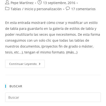
Autor
Publicación
Pepe Martínez
13 septiembre, 2016
de
de
Categoría
Comentarios
Tablas
/
Inicio y personalización
17 comentarios
la
la
de
de
entrada:
entrada:
la
la
En esta entrada mostraré cómo crear y modificar un estilo
entrada:
entrada:
de tabla para guardarlo en la galería de estilos de tabla y
poder reutilizarlo las veces que necesitemos. De esta forma
conseguimos con un solo clic que todas las tablas de
nuestros documentos, (proyectos fin de grado o máster,
tesis, etc...), tengan el mismo formato.
(más…)
Crear
Continuar Leyendo
Y
Modificar
Un
Estilo
De
Tabla
BUSCAR
Pul
Es