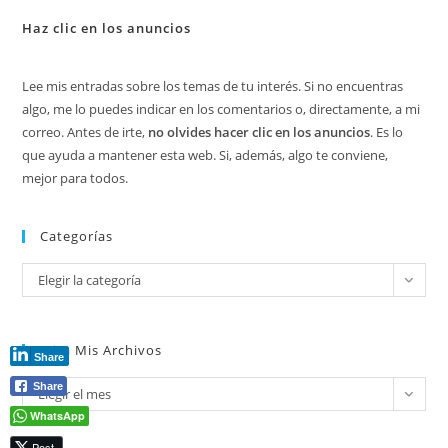
Haz clic en los anuncios
Lee mis entradas sobre los temas de tu interés. Si no encuentras
algo, me lo puedes indicar en los comentarios o, directamente, a mi
correo. Antes de irte,
no olvides hacer clic en los anuncios
. Es lo
que ayuda a mantener esta web. Si, además, algo te conviene,
mejor para todos.
Categorías
Categorías
Elegir la categoría
Mira Mis Archivos
Share
Mira
Share
Elegir el mes
mis
WhatsApp
archivos
Post