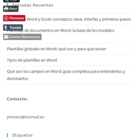
Entradas Recientes
Print
Pinterest
Copilot en Word y Excel: conceptos clave, interfaz y primeros pasos
Tumblr
Plantillas de documentos en Word: la base de los modelos
Correo Electrónico
profesionales
Plantillas globales en Word: qué son y para qué sirven
Tipos de plantillas en Word
Qué son los campos en Word: guía completa para entenderlos y
dominarlos
Contacto:
jmmarz@hotmail.es
Etiquetas