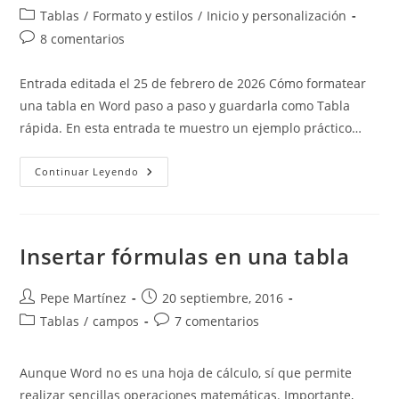
de
de
Categoría
Tablas
/
Formato y estilos
/
Inicio y personalización
la
la
de
Comentarios
8 comentarios
entrada:
entrada:
la
de
entrada:
la
Entrada editada el 25 de febrero de 2026 Cómo formatear
entrada:
una tabla en Word paso a paso y guardarla como Tabla
rápida. En esta entrada te muestro un ejemplo práctico…
Ejemplo
Continuar Leyendo
Práctico:
Cómo
Formatear
Una
Tabla
En
Insertar fórmulas en una tabla
Word
Y
Guardarla
Como
Autor
Publicación
Pepe Martínez
20 septiembre, 2016
Tabla
de
de
Categoría
Comentarios
Tablas
/
campos
Rápida
7 comentarios
la
la
de
de
entrada:
entrada:
la
la
Aunque Word no es una hoja de cálculo, sí que permite
entrada:
entrada:
realizar sencillas operaciones matemáticas. Importante,