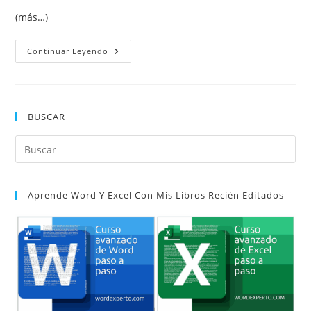
(más…)
Incluir
Continuar Leyendo
El
Número
Del
Capítulo
En
Los
BUSCAR
Números
De
Página
Pul
Y
En
Es
Los
Títulos
par
De
Aprende Word Y Excel Con Mis Libros Recién Editados
cer
Las
Ilustraciones
el
Y
Tablas
pan
de
bú