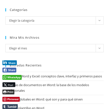
Categorías
Categorías
Elegir la categoría
Mira Mis Archivos
Mira
Elegir el mes
mis
archivos
Share
Entradas Recientes
Share
Copilot en Word y Excel: conceptos clave, interfaz y primeros pasos
WhatsApp
Plantillas de documentos en Word: la base de los modelos
Post
profesionales
Print
Plantillas globales en Word: qué son y para qué sirven
Pinterest
Tumblr
Tipos de plantillas en Word