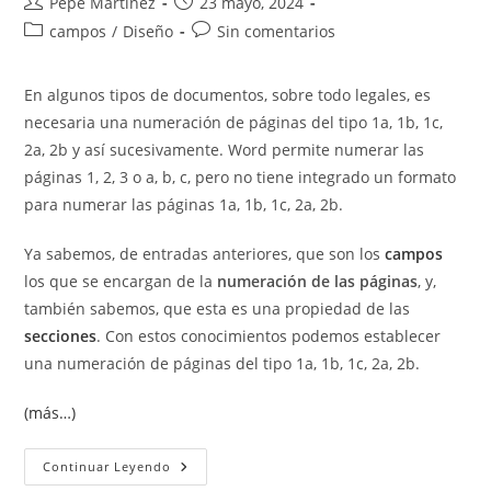
Autor
Publicación
Pepe Martínez
23 mayo, 2024
de
de
Categoría
Comentarios
campos
/
Diseño
Sin comentarios
la
la
de
de
entrada:
entrada:
la
la
En algunos tipos de documentos, sobre todo legales, es
entrada:
entrada:
necesaria una numeración de páginas del tipo 1a, 1b, 1c,
2a, 2b y así sucesivamente. Word permite numerar las
páginas 1, 2, 3 o a, b, c, pero no tiene integrado un formato
para numerar las páginas 1a, 1b, 1c, 2a, 2b.
Ya sabemos, de entradas anteriores, que son los
campos
los que se encargan de la
numeración de las páginas
, y,
también sabemos, que esta es una propiedad de las
secciones
. Con estos conocimientos podemos establecer
una numeración de páginas del tipo 1a, 1b, 1c, 2a, 2b.
(más…)
Numeración
Continuar Leyendo
De