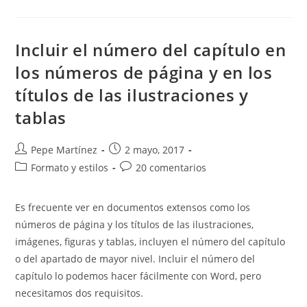
Páginas
Del
Tipo
1a
1b
Incluir el número del capítulo en
2a
2b.
los números de página y en los
títulos de las ilustraciones y
tablas
Autor
Publicación
Pepe Martínez
2 mayo, 2017
de
de
Categoría
Comentarios
Formato y estilos
20 comentarios
la
la
de
de
entrada:
entrada:
la
la
Es frecuente ver en documentos extensos como los
entrada:
entrada:
números de página y los títulos de las ilustraciones,
imágenes, figuras y tablas, incluyen el número del capítulo
o del apartado de mayor nivel. Incluir el número del
capítulo lo podemos hacer fácilmente con Word, pero
necesitamos dos requisitos.