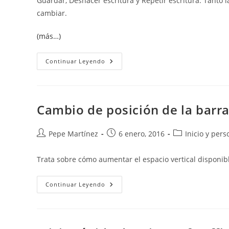
Guardar, Deshacer escritura y Repetir escritura. Tant
cambiar.
(más…)
Personalizar
Continuar Leyendo
La
Barra
De
Herramientas
De
Acceso
Cambio de posición de la barra
Rápido
Autor
Publicación
Categoría
Pepe Martínez
6 enero, 2016
Inicio y pers
de
de
de
la
la
la
Trata sobre cómo aumentar el espacio vertical disponible
entrada:
entrada:
entrada:
Cambio
Continuar Leyendo
De
Posición
De
La
Barra
De