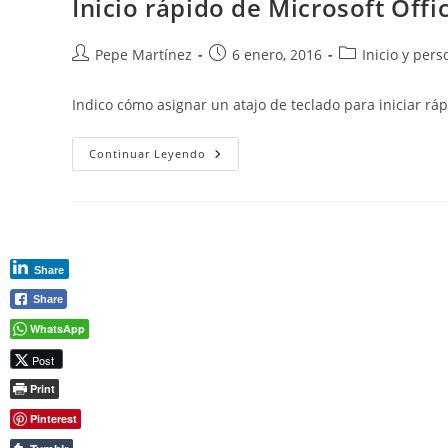
Inicio rápido de Microsoft Off
Tareas
Del
Sistema
Operativo
Autor
Publicación
Categoría
Pepe Martínez
6 enero, 2016
Inicio y pers
de
de
de
la
la
la
Indico cómo asignar un atajo de teclado para iniciar r
entrada:
entrada:
entrada:
Inicio
Continuar Leyendo
Rápido
De
Microsoft
Office
Word
Share
Share
WhatsApp
Post
Print
Pinterest