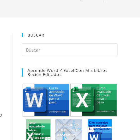
BUSCAR
Pulsa
Escape
para
Aprende Word Y Excel Con Mis Libros
cerrar
Recién Editados
el
panel
de
búsqueda.
o