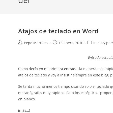
Atajos de teclado en Word
Autor
Publicación
Categoría
Pepe Martínez
13 enero, 2016
Inicio y pe
de
de
de
la
la
la
Entrada actuali
entrada:
entrada:
entrada:
Como decía en
mi primera entrada
, la manera más ráp
atajos de teclado y voy a insistir siempre en este blog, 
Se tarda mucho menos tiempo usando solo el teclado que
mecanógrafos muy rápidos. Para los escépticos, propon
en blanco.
(más…)