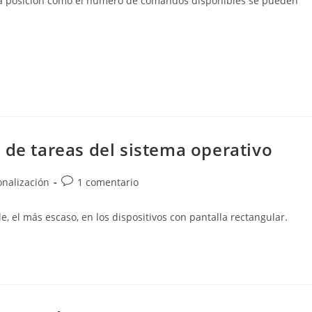
o la posición como el número de comandos disponibles se pueden
 de tareas del sistema operativo
Comentarios
onalización
1 comentario
de
la
, el más escaso, en los dispositivos con pantalla rectangular.
entrada: