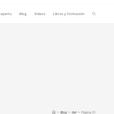
Alternar
Experto
Blog
Vídeos
Libros y Formación
búsqueda
de
la
web
>
Blog
>
del
>
Página 31