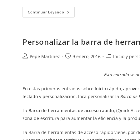
Atajos
Continuar Leyendo
De
Teclado
En
Word
Personalizar la barra de herra
Autor
Publicación
Categoría
Pepe Martínez
9 enero, 2016
Inicio y pers
de
de
de
la
la
la
Esta entrada se ac
entrada:
entrada:
entrada:
En estas primeras entradas sobre
Inicio rápido
,
aprovec
teclado
y
personalización
, toca personalizar la
Barra de 
La
Barra de herramientas de acceso rápido
, (Quick Acc
zona de escritura para aumentar la eficiencia y la produ
La Barra de herramientas de acceso rápido viene, por de