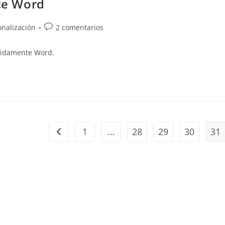
ice Word
Comentarios
onalización
2 comentarios
de
la
ápidamente Word.
entrada:
1
…
28
29
30
31
Ir a la página anterior