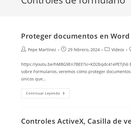
Proteger documentos en Word R
Autor
Publicación
Categoría
Pepe Martínez
29 febrero, 2024
Vídeos
de
de
de
la
la
la
l
https://youtu.be/hMBG9En7BEE?si=KD2bqdc41ePETjh6 En e
entrada:
entrada:
entrada:
sobre Formularios, veremos cómo proteger documentos en
únicos que…
Proteger
Continuar Leyendo
Documentos
En
Word
Restringir
Edición
Controles ActiveX, Casilla de v