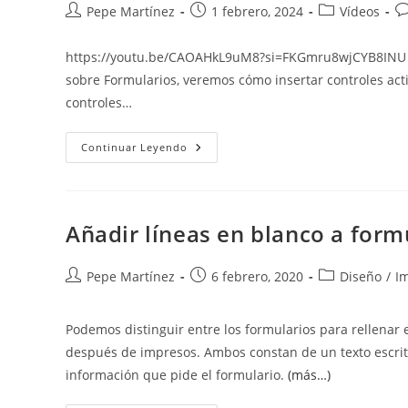
Autor
Publicación
Categoría
C
Pepe Martínez
1 febrero, 2024
Vídeos
de
de
de
d
la
la
la
la
https://youtu.be/CAOAHkL9uM8?si=FKGmru8wjCYB8INU En 
entrada:
entrada:
entrada:
en
sobre Formularios, veremos cómo insertar controles acti
controles…
Controles
Continuar Leyendo
ActiveX,
Casilla
De
Verificación
Y
Botón
Añadir líneas en blanco a form
De
Opciones
Autor
Publicación
Categoría
Pepe Martínez
6 febrero, 2020
Diseño
/
I
de
de
de
la
la
la
Podemos distinguir entre los formularios para rellenar e
entrada:
entrada:
entrada:
después de impresos. Ambos constan de un texto escrito
información que pide el formulario.
(más…)