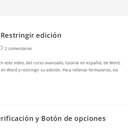
estringir edición
Comentarios
2 comentarios
de
a
ste vídeo, del curso avanzado, tutorial en español, de Word,
entrada:
 Word y restringir su edición. Para rellenar formularios, los
erificación y Botón de opciones