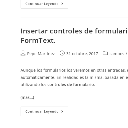
Añadir
Continuar Leyendo
Líneas
En
Blanco
A
Formularios
Para
Insertar controles de formular
Rellenar
Impresos.
FormText.
Autor
Publicación
Categoría
Pepe Martínez
31 octubre, 2017
campos
/
de
de
de
la
la
la
Aunque los formularios los veremos en otras entradas, 
entrada:
entrada:
entrada:
automáticamente
. En realidad es la misma, basada en 
utilizando los
controles de formulario
.
(más…)
Insertar
Continuar Leyendo
Controles
De
Formulario.
Repetir