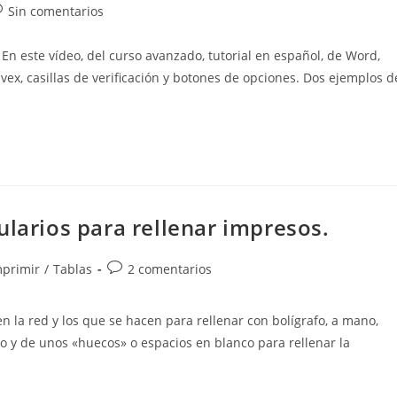
omentarios
Sin comentarios
e
este vídeo, del curso avanzado, tutorial en español, de Word,
trada:
vex, casillas de verificación y botones de opciones. Dos ejemplos d
ularios para rellenar impresos.
Comentarios
mprimir
/
Tablas
2 comentarios
de
la
n la red y los que se hacen para rellenar con bolígrafo, a mano,
entrada:
 y de unos «huecos» o espacios en blanco para rellenar la