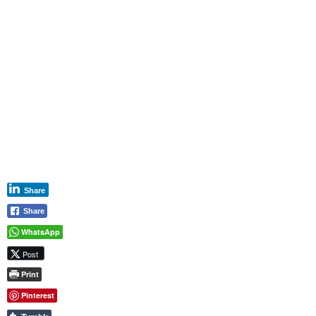
Texto
Con
El
Campo
FormText.
Share
Share
WhatsApp
Post
Print
Pinterest