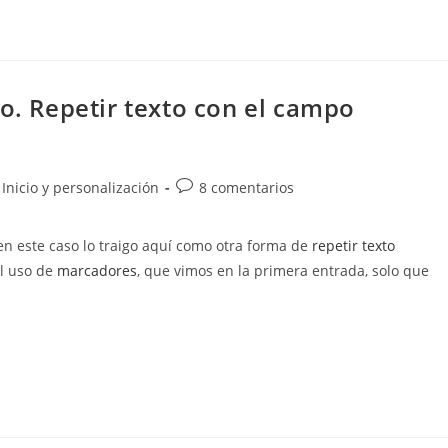
io. Repetir texto con el campo
Comentarios
Inicio y personalización
8 comentarios
de
la
en este caso lo traigo aquí como otra forma de
repetir texto
entrada:
el uso de
marcadores
, que vimos en la primera entrada, solo que