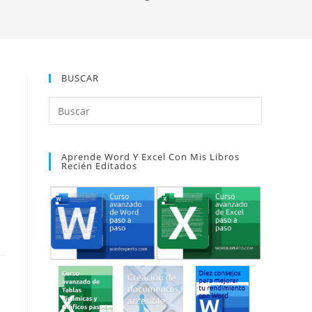
BUSCAR
Pulsa
Escape
para
Aprende Word Y Excel Con Mis Libros
cerrar
Recién Editados
el
panel
de
búsqueda.