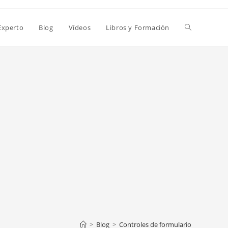
Alternar
Experto
Blog
Vídeos
Libros y Formación
búsqueda
de
la
web
>
Blog
>
Controles de formulario