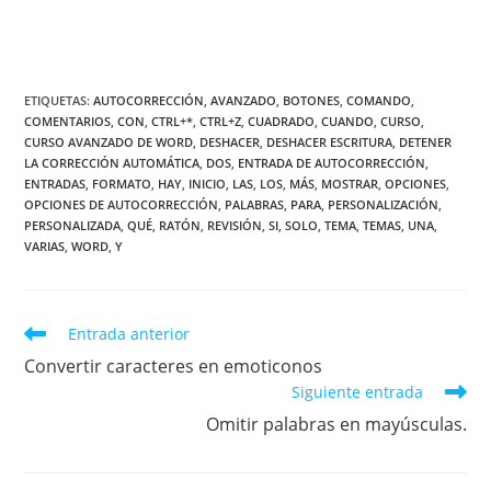
ETIQUETAS
:
AUTOCORRECCIÓN
,
AVANZADO
,
BOTONES
,
COMANDO
,
COMENTARIOS
,
CON
,
CTRL+*
,
CTRL+Z
,
CUADRADO
,
CUANDO
,
CURSO
,
CURSO AVANZADO DE WORD
,
DESHACER
,
DESHACER ESCRITURA
,
DETENER
LA CORRECCIÓN AUTOMÁTICA
,
DOS
,
ENTRADA DE AUTOCORRECCIÓN
,
ENTRADAS
,
FORMATO
,
HAY
,
INICIO
,
LAS
,
LOS
,
MÁS
,
MOSTRAR
,
OPCIONES
,
OPCIONES DE AUTOCORRECCIÓN
,
PALABRAS
,
PARA
,
PERSONALIZACIÓN
,
PERSONALIZADA
,
QUÉ
,
RATÓN
,
REVISIÓN
,
SI
,
SOLO
,
TEMA
,
TEMAS
,
UNA
,
VARIAS
,
WORD
,
Y
Leer
Entrada anterior
más
Convertir caracteres en emoticonos
artículos
Siguiente entrada
Omitir palabras en mayúsculas.