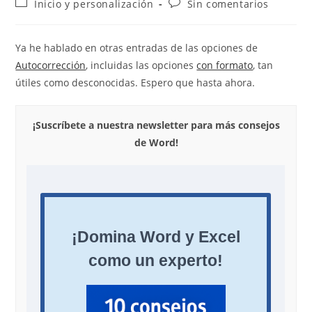
Categoría
Comentarios
Inicio y personalización
Sin comentarios
la
la
de
de
entrada:
entrada:
la
la
entrada:
entrada:
Ya he hablado en otras entradas de las opciones de
Autocorrección
, incluidas las opciones
con formato
, tan
útiles como desconocidas. Espero que hasta ahora.
¡Suscríbete a nuestra newsletter para más consejos
de Word!