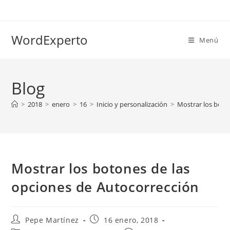
Ir
al
contenido
WordExperto
Menú
Blog
>
2018
>
enero
>
16
>
Inicio y personalización
>
Mostrar los boto
Mostrar los botones de las
opciones de Autocorrección
Autor
Publicación
Pepe Martínez
16 enero, 2018
de
de