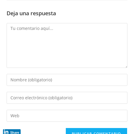
Deja una respuesta
Comentario
Introduce
tu
nombre
Introduce
o
tu
nombre
dirección
Introduce
de
de
la
usuario
correo
URL
para
electrónico
Share