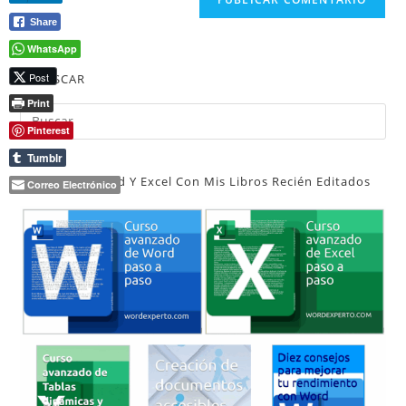
de
comentar
para
Share
tu
comentar
WhatsApp
web
(opcional)
Post
BUSCAR
Print
Pul
Pinterest
Es
Tumblr
par
Aprende Word Y Excel Con Mis Libros Recién Editados
cer
Correo Electrónico
el
pan
de
bú