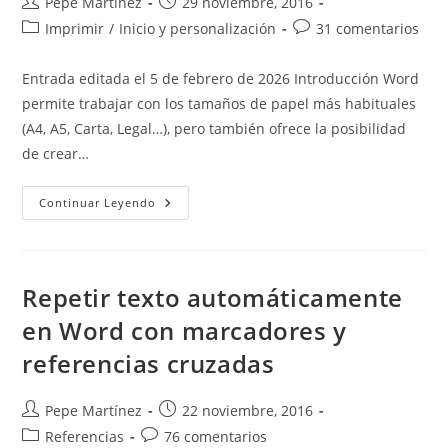
Autor
Publicación
Pepe Martínez
29 noviembre, 2016
de
de
Categoría
Comentarios
Imprimir
/
Inicio y personalización
31 comentarios
la
la
de
de
entrada:
entrada:
la
la
Entrada editada el 5 de febrero de 2026 Introducción Word
entrada:
entrada:
permite trabajar con los tamaños de papel más habituales
(A4, A5, Carta, Legal…), pero también ofrece la posibilidad
de crear…
Imprimir
Continuar Leyendo
Tamaños
De
Papel
Personalizados
Repetir texto automáticamente
en Word con marcadores y
referencias cruzadas
Autor
Publicación
Pepe Martínez
22 noviembre, 2016
de
de
Categoría
Comentarios
Referencias
76 comentarios