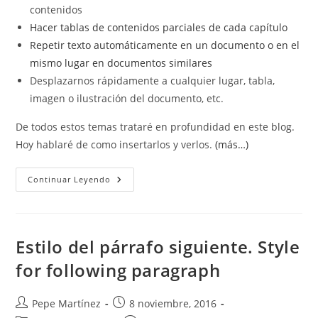
contenidos
Hacer tablas de contenidos parciales de cada capítulo
Repetir texto automáticamente en un documento o en el
mismo lugar en documentos similares
Desplazarnos rápidamente a cualquier lugar, tabla,
imagen o ilustración del documento, etc.
De todos estos temas trataré en profundidad en este blog.
Hoy hablaré de como insertarlos y verlos.
(más…)
Trabajar
Continuar Leyendo
Con
Marcadores.
Bookmarks
Estilo del párrafo siguiente. Style
for following paragraph
Autor
Publicación
Pepe Martínez
8 noviembre, 2016
de
de