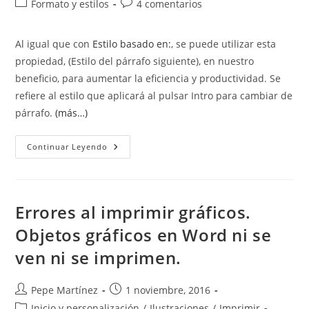
Categoría
Comentarios
Formato y estilos
4 comentarios
la
la
de
de
entrada:
entrada:
la
la
Al igual que con
Estilo basado en:
, se puede utilizar esta
entrada:
entrada:
propiedad, (Estilo del párrafo siguiente), en nuestro
beneficio, para aumentar la eficiencia y productividad. Se
refiere al estilo que aplicará al pulsar Intro para cambiar de
párrafo.
(más…)
Estilo
Continuar Leyendo
Del
Párrafo
Siguiente.
Style
For
Following
Errores al imprimir gráficos.
Paragraph
Objetos gráficos en Word ni se
ven ni se imprimen.
Autor
Publicación
Pepe Martínez
1 noviembre, 2016
de
de
Categoría
Inicio y personalización
/
Ilustraciones
/
Imprimir