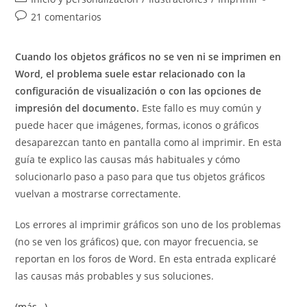
la
la
de
Comentarios
21 comentarios
entrada:
entrada:
la
de
entrada:
la
Cuando los objetos gráficos no se ven ni se imprimen en
entrada:
Word, el problema suele estar relacionado con la
configuración de visualización o con las opciones de
impresión del documento.
Este fallo es muy común y
puede hacer que imágenes, formas, iconos o gráficos
desaparezcan tanto en pantalla como al imprimir. En esta
guía te explico las causas más habituales y cómo
solucionarlo paso a paso para que tus objetos gráficos
vuelvan a mostrarse correctamente.
Los errores al imprimir gráficos son uno de los problemas
(no se ven los gráficos) que, con mayor frecuencia, se
reportan en los foros de Word. En esta entrada explicaré
las causas más probables y sus soluciones.
(más…)