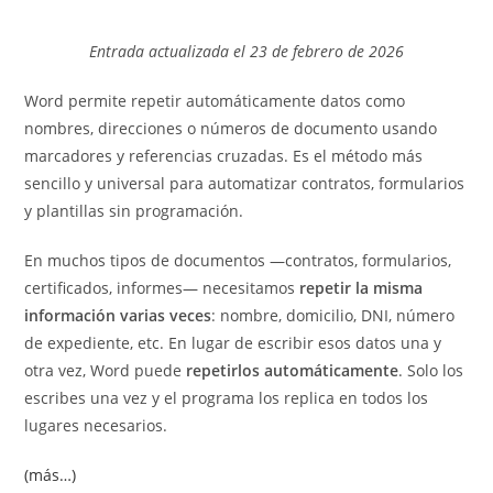
la
la
de
de
entrada:
entrada:
la
la
Entrada actualizada el 23 de febrero de 2026
entrada:
entrada:
Word permite repetir automáticamente datos como
nombres, direcciones o números de documento usando
marcadores y referencias cruzadas. Es el método más
sencillo y universal para automatizar contratos, formularios
y plantillas sin programación.
En muchos tipos de documentos —contratos, formularios,
certificados, informes— necesitamos
repetir la misma
información varias veces
: nombre, domicilio, DNI, número
de expediente, etc. En lugar de escribir esos datos una y
otra vez, Word puede
repetirlos automáticamente
. Solo los
escribes una vez y el programa los replica en todos los
lugares necesarios.
(más…)