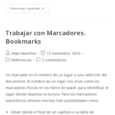
Repetir
Continuar Leyendo
Texto
Automáticamente
En
Word
Con
Marcadores
Trabajar con Marcadores.
Y
Referencias
Bookmarks
Cruzadas
Autor
Publicación
Pepe Martínez
15 noviembre, 2016
de
de
Categoría
Comentarios
Referencias
2 comentarios
la
la
de
de
entrada:
entrada:
la
la
Un marcador es el nombre de un lugar o una selección del
entrada:
entrada:
documento. El nombre de un lugar nos sirve, como los
marcadores físicos en los libros de papel, para identificar el
lugar donde dejamos la lectura. Pero los marcadores
electrónicos ofrecen muchas más posibilidades como:
Volver desde el final de un capítulo a la tabla de