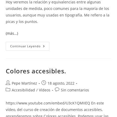
Hoy veremos la relación y equivalencias entre algunas
unidades de medida, poco comunes para la mayoría de los
usuarios, aunque muy usadas en tipografía. Me refiero a la
picas y los puntos.
(más…)
Picas
Continuar Leyendo
Y
Puntos
En
Word
Colores accesibles.
Autor
Publicación
Pepe Martínez
18 agosto, 2022
de
de
Categoría
Comentarios
Accesibilidad
/
Vídeos
Sin comentarios
la
la
de
de
entrada:
entrada:
la
la
https://www.youtube.com/embed/U3cK1QMIIEQ En este
entrada:
entrada:
vídeo, del curso de creación de documentos accesibles,
aprenderemos sobre Colores accesibles. Podemos usar las