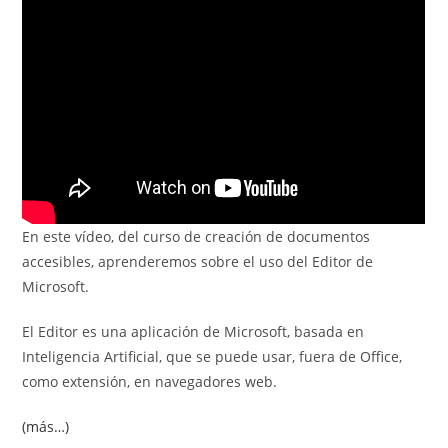
entrada:
entrada:
En este vídeo, del curso de creación de documentos
accesibles, aprenderemos sobre el uso del Editor de
Microsoft.
El Editor es una aplicación de Microsoft, basada en
Inteligencia Artificial, que se puede usar, fuera de Office,
como extensión, en navegadores web.
(más…)