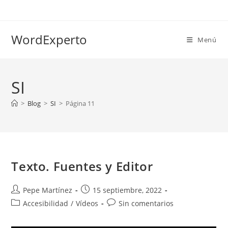
Ir
al
contenido
WordExperto
Menú
SI
>
Blog
>
SI
>
Página 11
Texto. Fuentes y Editor
Autor
Publicación
Pepe Martínez
15 septiembre, 2022
de
de
Categoría
Comentarios
Accesibilidad
/
Vídeos
Sin comentarios
la
la
de
de
entrada:
entrada:
la
la