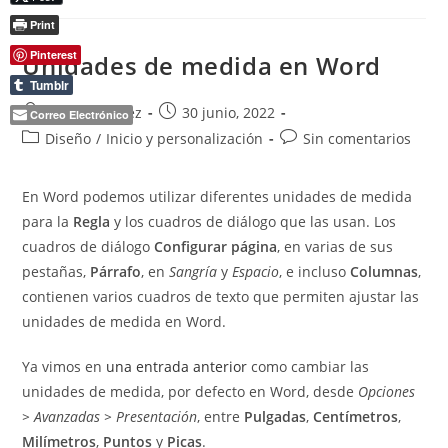
Ventana
Print
Inspección
Y
Mostrar
Pinterest
Unidades de medida en Word
Fórmulas.
Tumblr
Autor
Publicación
Pepe Martínez
30 junio, 2022
Correo Electrónico
de
de
Categoría
Comentarios
Diseño
/
Inicio y personalización
Sin comentarios
la
la
de
de
entrada:
entrada:
la
la
En Word podemos utilizar diferentes unidades de medida
entrada:
entrada:
para la
Regla
y los cuadros de diálogo que las usan. Los
cuadros de diálogo
Configurar página
, en varias de sus
pestañas,
Párrafo
, en
Sangría
y
Espacio
, e incluso
Columnas
,
contienen varios cuadros de texto que permiten ajustar las
unidades de medida en Word.
Ya vimos en
una entrada anterior
como cambiar las
unidades de medida, por defecto en Word, desde
Opciones
> Avanzadas > Presentación
, entre
Pulgadas
,
Centímetros
,
Milímetros
,
Puntos
y
Picas
.