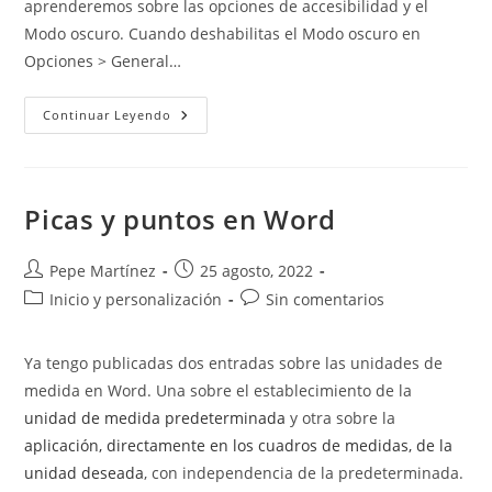
aprenderemos sobre las opciones de accesibilidad y el
Modo oscuro. Cuando deshabilitas el Modo oscuro en
Opciones > General…
Opciones
Continuar Leyendo
De
Accesibilidad
Y
Modo
Oscuro
Picas y puntos en Word
Autor
Publicación
Pepe Martínez
25 agosto, 2022
de
de
Categoría
Comentarios
Inicio y personalización
Sin comentarios
la
la
de
de
entrada:
entrada:
la
la
Ya tengo publicadas dos entradas sobre las unidades de
entrada:
entrada:
medida en Word. Una sobre el establecimiento de la
unidad de medida predeterminada
y otra sobre la
aplicación, directamente en los cuadros de medidas, de la
unidad deseada
, con independencia de la predeterminada.