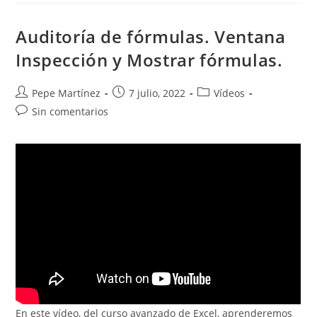
Auditoría de fórmulas. Ventana
Inspección y Mostrar fórmulas.
Autor
Publicación
Categoría
Pepe Martínez
7 julio, 2022
Vídeos
de
de
de
Comentarios
Sin comentarios
la
la
la
de
entrada:
entrada:
entrada:
la
entrada:
En este vídeo, del curso avanzado de Excel, aprenderemos