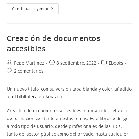
Texto.
Continuar Leyendo
Fuentes
Y
Editor
Creación de documentos
accesibles
Autor
Publicación
Categoría
Pepe Martínez
8 septiembre, 2022
Ebooks
de
de
de
Comentarios
2 comentarios
la
la
la
de
entrada:
entrada:
entrada:
la
Un nuevo título, con su versión tapa blanda y color, añadido
entrada:
a
mi biblioteca en Amazon.
Creación de documentos accesibles intenta cubrir el vacío
de formación existente en estos temas. Este libro se dirige
a todo tipo de usuario, desde profesionales de las TICs,
tanto del sector público como del privado, hasta cualquier