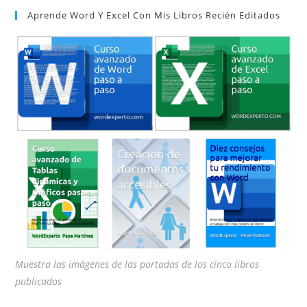
Aprende Word Y Excel Con Mis Libros Recién Editados
cer
el
pan
de
bú
Muestra las imágenes de las portadas de los cinco libros
publicados