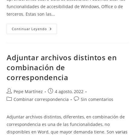
funcionalidades de accesibilidad de Windows, Office o de
terceros. Estas son las…
Colores
Continuar Leyendo
Accesibles.
Adjuntar archivos distintos en
combinación de
correspondencia
Autor
Publicación
Pepe Martínez
4 agosto, 2022
de
de
Categoría
Comentarios
Combinar correspondencia
Sin comentarios
la
la
de
de
entrada:
entrada:
la
la
Adjuntar archivos distintos, diferentes, en combinación de
entrada:
entrada:
correspondencia es una de las funcionalidades, no
disponibles en Word, que mayor demanda tiene. Son
varias