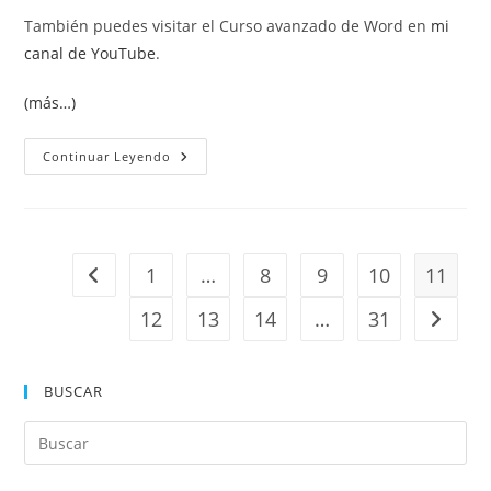
También puedes visitar el Curso avanzado de Word en
mi
canal de YouTube
.
(más…)
Auditoría
Continuar Leyendo
De
Fórmulas
1
…
8
9
10
11
Ir a la página anterior
12
13
14
…
31
Ir a la 
BUSCAR
Pul
Es
par