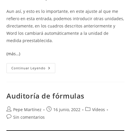
Aun así, y esto es lo importante, en este ajuste al que me
refiero en esta entrada, podemos introducir otras unidades,
directamente, en los cuadros descritos anteriormente y
Word los cambiará automáticamente a la unidad de
medida preestablecida.
(más…)
Unidades
Continuar Leyendo
De
Medida
En
Word
Auditoría de fórmulas
Autor
Publicación
Categoría
Pepe Martínez
16 junio, 2022
Vídeos
de
de
de
Comentarios
Sin comentarios
la
la
la
de
entrada:
entrada:
entrada:
la