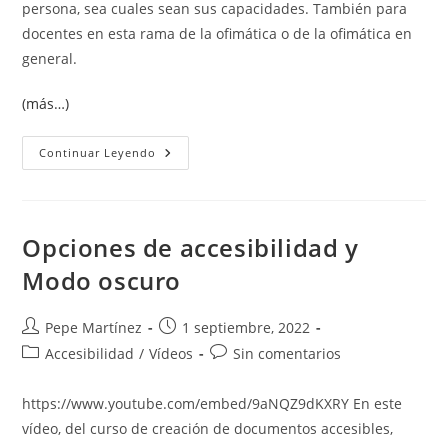
persona, sea cuales sean sus capacidades. También para
docentes en esta rama de la ofimática o de la ofimática en
general.
(más…)
Creación
Continuar Leyendo
De
Documentos
Accesibles
Opciones de accesibilidad y
Modo oscuro
Autor
Publicación
Pepe Martínez
1 septiembre, 2022
de
de
Categoría
Comentarios
Accesibilidad
/
Vídeos
Sin comentarios
la
la
de
de
entrada:
entrada:
la
la
https://www.youtube.com/embed/9aNQZ9dKXRY En este
entrada:
entrada:
vídeo, del curso de creación de documentos accesibles,