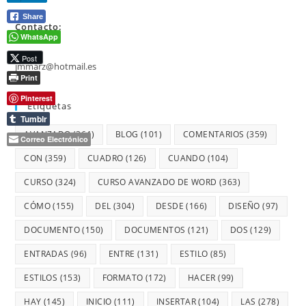
Share
Contacto:
WhatsApp
Post
jmmarz@hotmail.es
Print
Pinterest
Etiquetas
Tumblr
AVANZADO
(364)
BLOG
(101)
COMENTARIOS
(359)
Correo Electrónico
CON
(359)
CUADRO
(126)
CUANDO
(104)
CURSO
(324)
CURSO AVANZADO DE WORD
(363)
CÓMO
(155)
DEL
(304)
DESDE
(166)
DISEÑO
(97)
DOCUMENTO
(150)
DOCUMENTOS
(121)
DOS
(129)
ENTRADAS
(96)
ENTRE
(131)
ESTILO
(85)
ESTILOS
(153)
FORMATO
(172)
HACER
(99)
HAY
(145)
INICIO
(111)
INSERTAR
(104)
LAS
(278)