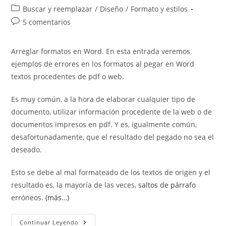
de
de
Categoría
Buscar y reemplazar
/
Diseño
/
Formato y estilos
la
la
de
Comentarios
5 comentarios
entrada:
entrada:
la
de
entrada:
la
Arreglar formatos en Word. En esta entrada veremos
entrada:
ejemplos de errores en los formatos al pegar en Word
textos procedentes de pdf o web.
Es muy común, a la hora de elaborar cualquier tipo de
documento, utilizar información procedente de la web o de
documentos impresos en pdf. Y es, igualmente común,
desafortunadamente, que el resultado del pegado no sea el
deseado.
Esto se debe al mal formateado de los textos de origen y el
resultado es, la mayoría de las veces,
saltos de párrafo
erróneos.
(más…)
Arreglar
Continuar Leyendo