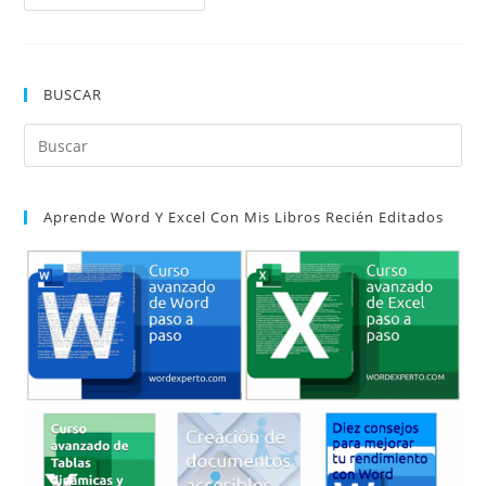
Formatos
En
Word
Al
Pegar
Textos
BUSCAR
Procedentes
De
Pdf
Pul
O
Web
Es
par
Aprende Word Y Excel Con Mis Libros Recién Editados
cer
el
pan
de
bú