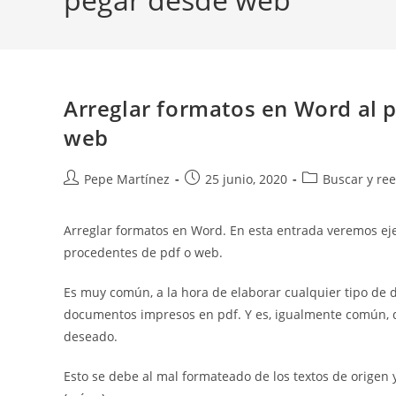
Arreglar formatos en Word al 
web
Autor
Publicación
Categoría
Pepe Martínez
25 junio, 2020
Buscar y re
de
de
de
la
la
la
Arreglar formatos en Word. En esta entrada veremos ej
entrada:
entrada:
entrada:
procedentes de pdf o web.
Es muy común, a la hora de elaborar cualquier tipo de 
documentos impresos en pdf. Y es, igualmente común, 
deseado.
Esto se debe al mal formateado de los textos de origen y