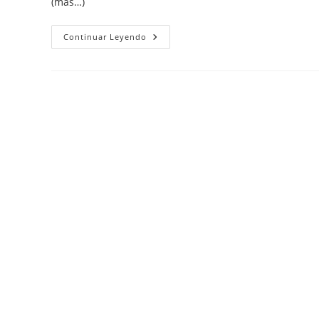
(más…)
Arreglar
Continuar Leyendo
Formatos
En
Word
Al
Pegar
Textos
Procedentes
De
Pdf
O
Web