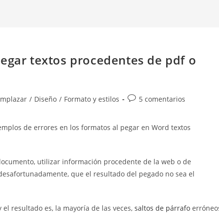
pegar textos procedentes de pdf o
Comentarios
emplazar
/
Diseño
/
Formato y estilos
5 comentarios
de
la
emplos de errores en los formatos al pegar en Word textos
entrada:
documento, utilizar información procedente de la web o de
desafortunadamente, que el resultado del pegado no sea el
 el resultado es, la mayoría de las veces,
saltos de párrafo
erróneo