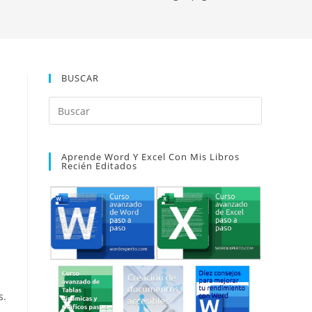
BUSCAR
Pulsa
Escape
para
Aprende Word Y Excel Con Mis Libros
cerrar
Recién Editados
el
panel
de
búsqueda.
s.