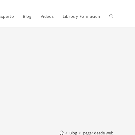
Alternar
Experto
Blog
Vídeos
Libros y Formación
búsqueda
de
la
web
>
Blog
>
pegar desde web