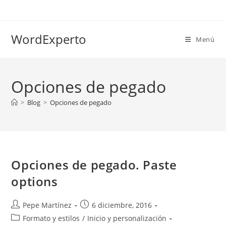
Ir
al
contenido
WordExperto
Menú
Opciones de pegado
>
Blog
>
Opciones de pegado
Opciones de pegado. Paste
options
Autor
Publicación
Pepe Martínez
6 diciembre, 2016
de
de
Categoría
Formato y estilos
/
Inicio y personalización
la
la