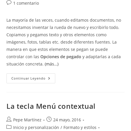
de
Comentarios
1 comentario
entrada:
entrada:
la
de
entrada:
la
La mayoría de las veces, cuando editamos documentos, no
entrada:
necesitamos inventar la rueda de nuevo y escribirlo todo.
Copiamos y pegamos texto y otros elementos como
imágenes, fotos, tablas etc. desde diferentes fuentes. La
manera en que estos elementos se pegan se puede
controlar con las
Opciones de pegado
y adaptarlas a cada
situación concreta.
(más…)
Opciones
Continuar Leyendo
De
Pegado.
Paste
Options
La tecla Menú contextual
Autor
Publicación
Pepe Martínez
24 mayo, 2016
de
de
Categoría
Inicio y personalización
/
Formato y estilos