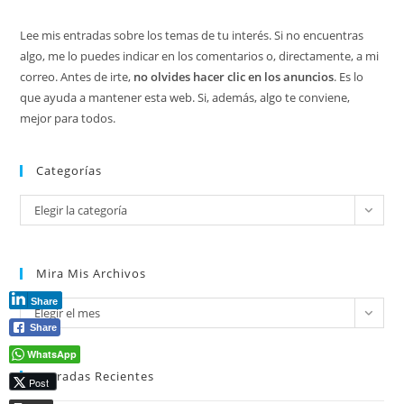
Lee mis entradas sobre los temas de tu interés. Si no encuentras
algo, me lo puedes indicar en los comentarios o, directamente, a mi
correo. Antes de irte,
no olvides hacer clic en los anuncios
. Es lo
que ayuda a mantener esta web. Si, además, algo te conviene,
mejor para todos.
Categorías
Categorías
Elegir la categoría
Mira Mis Archivos
Share
Mira
Elegir el mes
Share
mis
archivos
WhatsApp
Entradas Recientes
Post