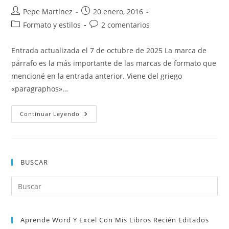
Autor
Publicación
Pepe Martínez
20 enero, 2016
de
de
Categoría
Comentarios
Formato y estilos
2 comentarios
la
la
de
de
entrada:
entrada:
la
la
Entrada actualizada el 7 de octubre de 2025 La marca de
entrada:
entrada:
párrafo es la más importante de las marcas de formato que
mencioné en la entrada anterior. Viene del griego
«paragraphos»…
Marca
Continuar Leyendo
De
Párrafo
En
Word:
Qué
Es
BUSCAR
Y
Para
Qué
Pul
Sirve
Es
par
Aprende Word Y Excel Con Mis Libros Recién Editados
cer