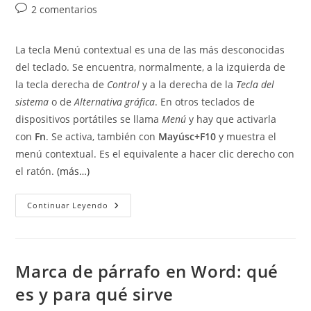
la
la
de
Comentarios
2 comentarios
entrada:
entrada:
la
de
entrada:
la
La tecla Menú contextual es una de las más desconocidas
entrada:
del teclado. Se encuentra, normalmente, a la izquierda de
la tecla derecha de
Control
y a la derecha de la
Tecla del
sistema
o de
Alternativa gráfica
. En otros teclados de
dispositivos portátiles se llama
Menú
y hay que activarla
con
Fn
. Se activa, también con
Mayúsc+F10
y muestra el
menú contextual. Es el equivalente a hacer clic derecho con
el ratón.
(más…)
La
Continuar Leyendo
Tecla
Menú
Contextual
Marca de párrafo en Word: qué
es y para qué sirve