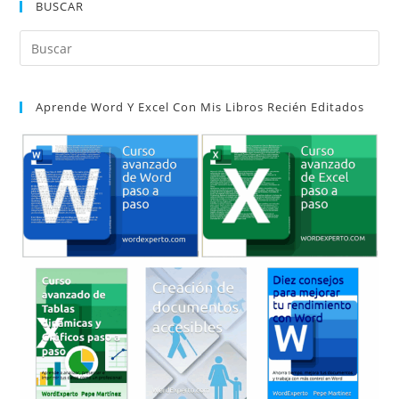
BUSCAR
Pul
Es
par
Aprende Word Y Excel Con Mis Libros Recién Editados
cer
el
pan
de
bú