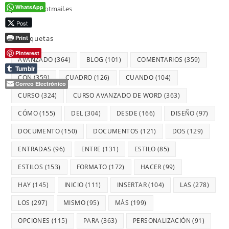
WhatsApp
jmmarz@hotmail.es
Post
Print
Etiquetas
Pinterest
AVANZADO
(364)
BLOG
(101)
COMENTARIOS
(359)
Tumblr
CON
(359)
CUADRO
(126)
CUANDO
(104)
Correo Electrónico
CURSO
(324)
CURSO AVANZADO DE WORD
(363)
CÓMO
(155)
DEL
(304)
DESDE
(166)
DISEÑO
(97)
DOCUMENTO
(150)
DOCUMENTOS
(121)
DOS
(129)
ENTRADAS
(96)
ENTRE
(131)
ESTILO
(85)
ESTILOS
(153)
FORMATO
(172)
HACER
(99)
HAY
(145)
INICIO
(111)
INSERTAR
(104)
LAS
(278)
LOS
(297)
MISMO
(95)
MÁS
(199)
OPCIONES
(115)
PARA
(363)
PERSONALIZACIÓN
(91)