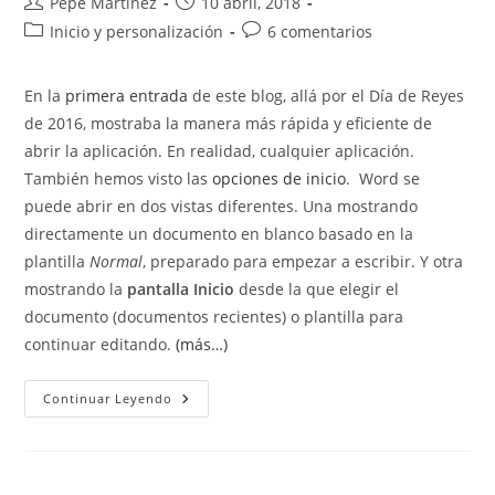
Autor
Publicación
Pepe Martínez
10 abril, 2018
de
de
Categoría
Comentarios
Inicio y personalización
6 comentarios
la
la
de
de
entrada:
entrada:
la
la
En la
primera entrada
de este blog, allá por el Día de Reyes
entrada:
entrada:
de 2016, mostraba la manera más rápida y eficiente de
abrir la aplicación. En realidad, cualquier aplicación.
También hemos visto las
opciones de inicio
. Word se
puede abrir en dos vistas diferentes. Una mostrando
directamente un documento en blanco basado en la
plantilla
Normal
, preparado para empezar a escribir. Y otra
mostrando la
pantalla Inicio
desde la que elegir el
documento (documentos recientes) o plantilla para
continuar editando.
(más…)
Mostrar
Continuar Leyendo
Este
Número
De
Documentos
Recientes