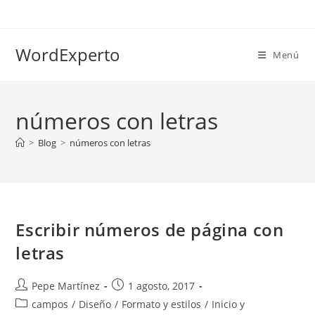
Ir
al
contenido
WordExperto
Menú
números con letras
>
Blog
>
números con letras
Escribir números de página con
letras
Autor
Publicación
Pepe Martínez
1 agosto, 2017
de
de
Categoría
campos
/
Diseño
/
Formato y estilos
/
Inicio y
la
la