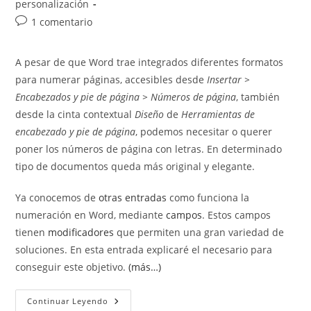
de
personalización
entrada:
entrada:
la
Comentarios
1 comentario
entrada:
de
la
A pesar de que Word trae integrados diferentes formatos
entrada:
para numerar páginas, accesibles desde
Insertar >
Encabezados y pie de página > Números de página
, también
desde la cinta contextual
Diseño
de
Herramientas de
encabezado y pie de página
, podemos necesitar o querer
poner los números de página con letras. En determinado
tipo de documentos queda más original y elegante.
Ya conocemos de
otras entradas
como funciona la
numeración en Word, mediante
campos
. Estos campos
tienen
modificadores
que permiten una gran variedad de
soluciones. En esta entrada explicaré el necesario para
conseguir este objetivo.
(más…)
Escribir
Continuar Leyendo
Números