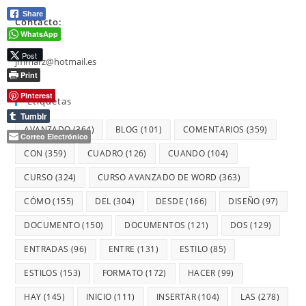
Share
Contacto:
WhatsApp
Post
jmmarz@hotmail.es
Print
Pinterest
Etiquetas
Tumblr
AVANZADO
(364)
BLOG
(101)
COMENTARIOS
(359)
Correo Electrónico
CON
(359)
CUADRO
(126)
CUANDO
(104)
CURSO
(324)
CURSO AVANZADO DE WORD
(363)
CÓMO
(155)
DEL
(304)
DESDE
(166)
DISEÑO
(97)
DOCUMENTO
(150)
DOCUMENTOS
(121)
DOS
(129)
ENTRADAS
(96)
ENTRE
(131)
ESTILO
(85)
ESTILOS
(153)
FORMATO
(172)
HACER
(99)
HAY
(145)
INICIO
(111)
INSERTAR
(104)
LAS
(278)