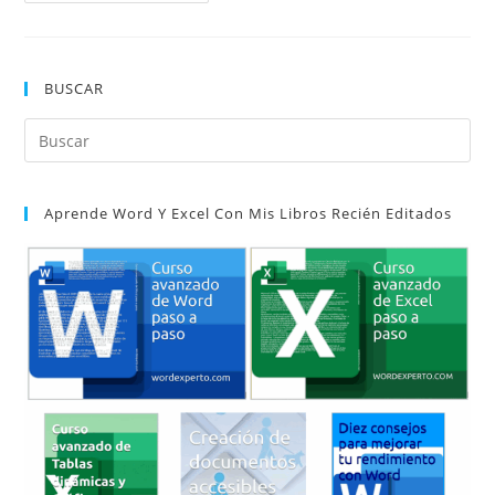
De
Página
Con
Letras
BUSCAR
Pul
Es
par
Aprende Word Y Excel Con Mis Libros Recién Editados
cer
el
pan
de
bú