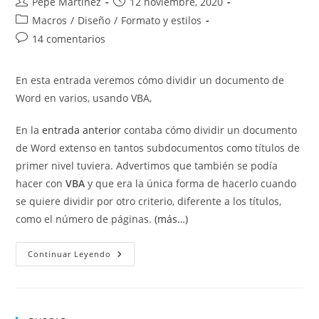
Autor
Publicación
Pepe Martínez
12 noviembre, 2020
de
de
Categoría
Macros
/
Diseño
/
Formato y estilos
la
la
de
Comentarios
14 comentarios
entrada:
entrada:
la
de
entrada:
la
En esta entrada veremos cómo dividir un documento de
entrada:
Word en varios, usando VBA,
En la
entrada anterior
contaba cómo dividir un documento
de Word extenso en tantos subdocumentos como títulos de
primer nivel tuviera. Advertimos que también se podía
hacer con
VBA
y que era la única forma de hacerlo cuando
se quiere dividir por otro criterio, diferente a los títulos,
como el número de páginas.
(más…)
Dividir
Continuar Leyendo
Un
Documento
En
Varios
Con
VBA