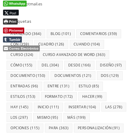
WhatsApp
jmmarz@hotmail.es
Post
Etiquetas
Print
Pinterest
AVANZADO
(364)
BLOG
(101)
COMENTARIOS
(359)
Tumblr
CON
(359)
CUADRO
(126)
CUANDO
(104)
Correo Electrónico
CURSO
(324)
CURSO AVANZADO DE WORD
(363)
CÓMO
(155)
DEL
(304)
DESDE
(166)
DISEÑO
(97)
DOCUMENTO
(150)
DOCUMENTOS
(121)
DOS
(129)
ENTRADAS
(96)
ENTRE
(131)
ESTILO
(85)
ESTILOS
(153)
FORMATO
(172)
HACER
(99)
HAY
(145)
INICIO
(111)
INSERTAR
(104)
LAS
(278)
LOS
(297)
MISMO
(95)
MÁS
(199)
OPCIONES
(115)
PARA
(363)
PERSONALIZACIÓN
(91)