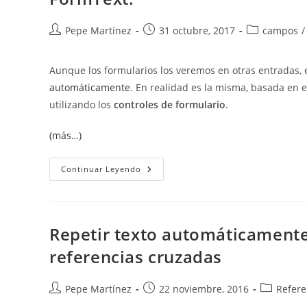
Autor
Publicación
Categoría
Pepe Martínez
31 octubre, 2017
campos
/
de
de
de
la
la
la
Aunque los formularios los veremos en otras entradas, 
entrada:
entrada:
entrada:
automáticamente
. En realidad es la misma, basada en 
utilizando los
controles de formulario
.
(más…)
Insertar
Continuar Leyendo
Controles
De
Formulario.
Repetir
Texto
Con
Repetir texto automáticament
El
Campo
referencias cruzadas
FormText.
Autor
Publicación
Categoría
Pepe Martínez
22 noviembre, 2016
Refere
de
de
de