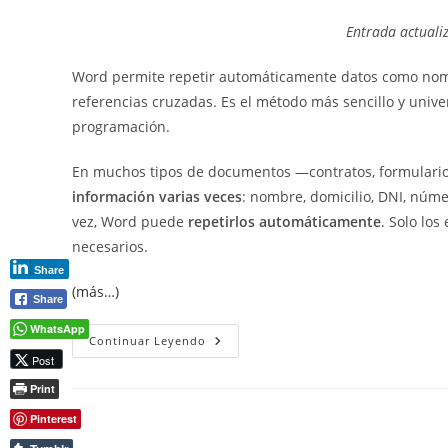
la
la
la
Entrada actuali
entrada:
entrada:
entrada:
Word permite repetir automáticamente datos como no
referencias cruzadas. Es el método más sencillo y univer
programación.
En muchos tipos de documentos —contratos, formulario
información varias veces
: nombre, domicilio, DNI, núme
vez, Word puede
repetirlos automáticamente
. Solo los
necesarios.
Share
(más…)
Share
WhatsApp
Repetir
Continuar Leyendo
Texto
Post
Automáticamente
En
Print
Word
Con
Pinterest
Marcadores
Y