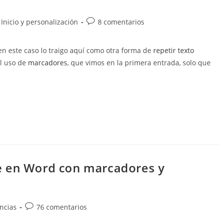
Comentarios
Inicio y personalización
8 comentarios
de
la
en este caso lo traigo aquí como otra forma de
repetir texto
entrada:
el uso de
marcadores
, que vimos en la primera entrada, solo que
e en Word con marcadores y
Comentarios
ncias
76 comentarios
de