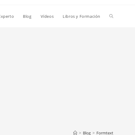
Alternar
Experto
Blog
Vídeos
Libros y Formación
búsqueda
de
la
web
>
Blog
>
Formtext