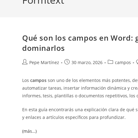
Qué son los campos en Word: g
dominarlos
Autor
Publicación
Categoría
Pepe Martínez
30 marzo, 2026
campos
de
de
de
la
la
la
l
Los
campos
son uno de los elementos más potentes, de
entrada:
entrada:
entrada:
automatizar tareas, insertar información dinámica y cre
informes, tesis, plantillas o documentos repetitivos, lo
En esta guía encontrarás una explicación clara de qué 
y enlaces a artículos específicos para profundizar.
(más…)