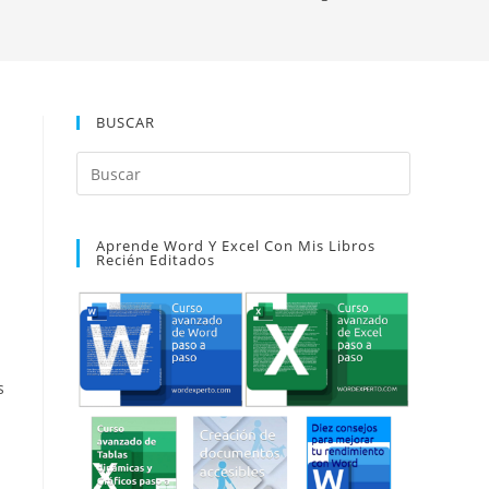
BUSCAR
Pulsa
Escape
para
Aprende Word Y Excel Con Mis Libros
cerrar
Recién Editados
el
panel
de
búsqueda.
s