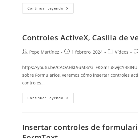
Qué
Continuar Leyendo
Son
Los
Campos
En
Word:
Guía
Controles ActiveX, Casilla de v
Completa
Para
Entenderlos
Y
Autor
Publicación
Categoría
C
Pepe Martínez
1 febrero, 2024
Vídeos
Dominarlos
de
de
de
d
la
la
la
la
https://youtu.be/CAOAHkL9uM8?si=FKGmru8wjCYB8INU En 
entrada:
entrada:
entrada:
en
sobre Formularios, veremos cómo insertar controles acti
controles…
Controles
Continuar Leyendo
ActiveX,
Casilla
De
Verificación
Y
Botón
Insertar controles de formular
De
Opciones
FormText.