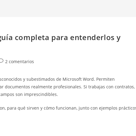
uía completa para entenderlos y
Comentarios
2 comentarios
de
a
sconocidos y subestimados de Microsoft Word. Permiten
entrada:
ar documentos realmente profesionales. Si trabajas con contratos,
s campos son imprescindibles.
son, para qué sirven y cómo funcionan, junto con ejemplos práctico