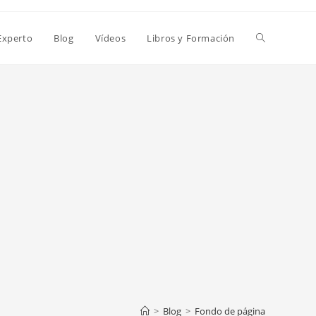
Alternar
Experto
Blog
Vídeos
Libros y Formación
búsqueda
de
la
web
>
Blog
>
Fondo de página