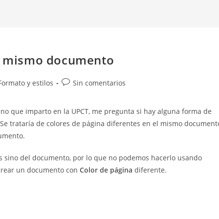
el mismo documento
Comentarios
Formato y estilos
Sin comentarios
de
la
ano que imparto en la UPCT, me pregunta si hay alguna forma de
entrada:
Se trataría de colores de página diferentes en el mismo document
cumento.
s sino del documento, por lo que no podemos hacerlo usando
crear un documento con
Color de página
diferente.