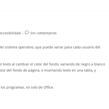
Comentarios
Accesibilidad
Sin comentarios
de
la
 del sistema operativo, que puede variar para cada usuario del
entrada:
 texto al cambiar el color del fondo, variando de negro a blanco
or del fondo de página, o insertando texto en una tabla, y
 los programas, no solo de Office.