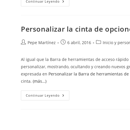
Color
Continuar Leyendo
Automático
En
Office
Personalizar la cinta de opcion
Autor
Publicación
Categoría
Pepe Martínez
6 abril, 2016
Inicio y perso
de
de
de
la
la
la
Al igual que la Barra de herramientas de acceso rápido 
entrada:
entrada:
entrada:
personalizar, mostrando, ocultando y creando nuevos g
expresada en
Personalizar la Barra de herramientas de
cinta.
(más…)
Personalizar
Continuar Leyendo
La
Cinta
De
Opciones