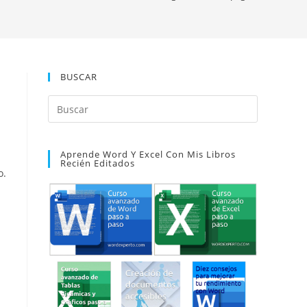
BUSCAR
Pulsa
Escape
para
Aprende Word Y Excel Con Mis Libros
cerrar
Recién Editados
el
o.
panel
de
búsqueda.