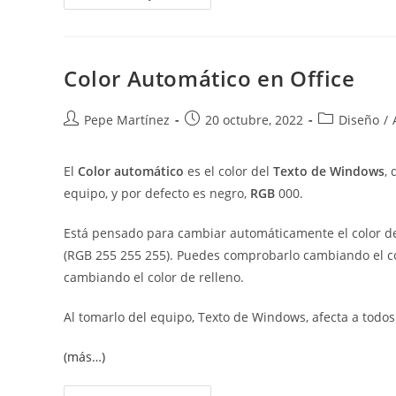
De
Página
Diferente
En
El
Mismo
Color Automático en Office
Documento
Autor
Publicación
Categoría
Pepe Martínez
20 octubre, 2022
Diseño
/
de
de
de
la
la
la
El
Color automático
es el color del
Texto de Windows
,
entrada:
entrada:
entrada:
equipo, y por defecto es negro,
RGB
000.
Está pensado para cambiar automáticamente el color del
(RGB 255 255 255). Puedes comprobarlo cambiando el col
cambiando el color de relleno.
Al tomarlo del equipo, Texto de Windows, afecta a todos
(más…)