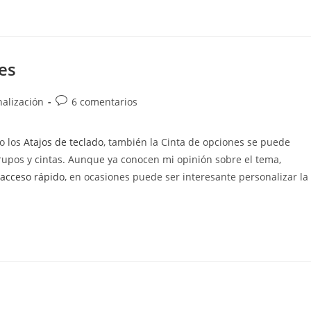
es
Comentarios
nalización
6 comentarios
de
la
o los
Atajos de teclado
, también la Cinta de opciones se puede
entrada:
rupos y cintas. Aunque ya conocen mi opinión sobre el tema,
 acceso rápido
, en ocasiones puede ser interesante personalizar la