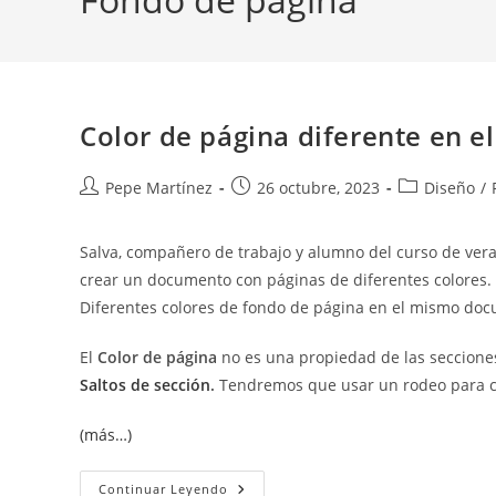
Color de página diferente en 
Autor
Publicación
Categoría
Pepe Martínez
26 octubre, 2023
Diseño
/
de
de
de
la
la
la
Salva, compañero de trabajo y alumno del curso de ver
entrada:
entrada:
entrada:
crear un documento con páginas de diferentes colores. 
Diferentes colores de fondo de página en el mismo do
El
Color de página
no es una propiedad de las seccione
Saltos de sección
.
Tendremos que usar un rodeo para 
(más…)
Color
Continuar Leyendo