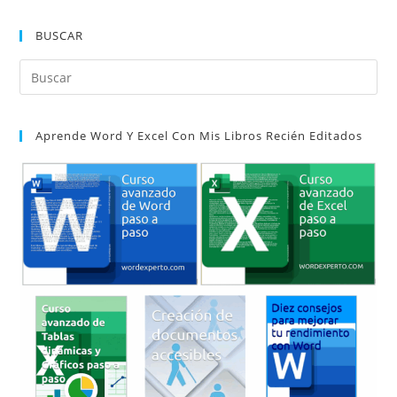
Word
BUSCAR
Pul
Es
par
Aprende Word Y Excel Con Mis Libros Recién Editados
cer
el
pan
de
bú