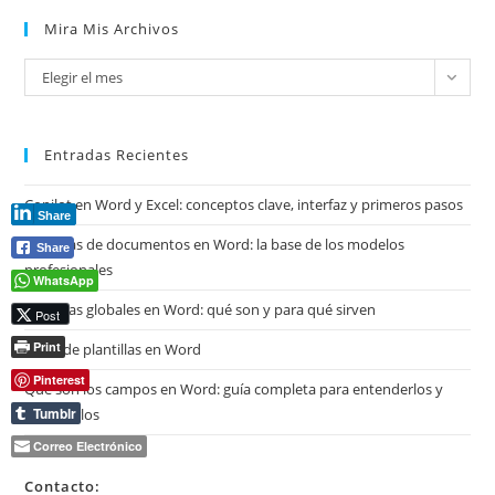
Mira Mis Archivos
Mira
Elegir el mes
mis
archivos
Entradas Recientes
Copilot en Word y Excel: conceptos clave, interfaz y primeros pasos
Share
Plantillas de documentos en Word: la base de los modelos
Share
profesionales
WhatsApp
Plantillas globales en Word: qué son y para qué sirven
Post
Print
Tipos de plantillas en Word
Pinterest
Qué son los campos en Word: guía completa para entenderlos y
Tumblr
dominarlos
Correo Electrónico
Contacto: