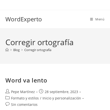
Ir
al
contenido
WordExperto
Menú
Corregir ortografía
>
Blog
>
Corregir ortografía
Word va lento
Autor
Publicación
Pepe Martínez
28 septiembre, 2023
de
de
Categoría
Formato y estilos
/
Inicio y personalización
la
la
de
Comentarios
Sin comentarios
entrada:
entrada:
la
de