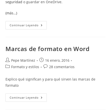
seguridad
o guardar en OneDrive.
(más…)
Word
Continuar Leyendo
Va
Lento
Marcas de formato en Word
Autor
Publicación
Pepe Martínez
16 enero, 2016
de
de
Categoría
Comentarios
Formato y estilos
28 comentarios
la
la
de
de
entrada:
entrada:
la
la
Explico qué significan y para qué sirven las marcas de
entrada:
entrada:
formato
Marcas
Continuar Leyendo
De
Formato
En