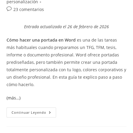
de
personalización
entrada:
entrada:
la
Comentarios
23 comentarios
entrada:
de
la
Entrada actualizada el 26 de febrero de 2026
entrada:
Cómo hacer una portada en Word
es una de las tareas
más habituales cuando preparamos un TFG, TFM, tesis,
informe o documento profesional. Word ofrece portadas
prediseñadas, pero también permite crear una portada
totalmente personalizada con tu logo, colores corporativos y
un diseño profesional. En esta guía te explico paso a paso
cómo hacerlo.
(más…)
Cómo
Continuar Leyendo
Hacer
Una
Portada
En