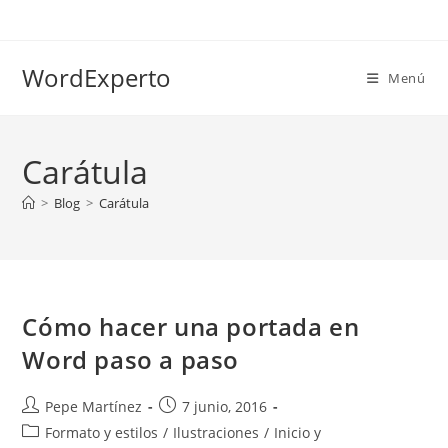
Ir
al
contenido
WordExperto
Menú
Carátula
>
Blog
>
Carátula
Cómo hacer una portada en
Word paso a paso
Autor
Publicación
Pepe Martínez
7 junio, 2016
de
de
Categoría
Formato y estilos
/
Ilustraciones
/
Inicio y
la
la