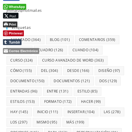
WhatsApp
jmmarz@hotmail.es
Post
Print
Etiquetas
Pinterest
AVANZADO
(364)
BLOG
(101)
COMENTARIOS
(359)
Tumblr
CON
(359)
CUADRO
(126)
CUANDO
(104)
Correo Electrónico
CURSO
(324)
CURSO AVANZADO DE WORD
(363)
CÓMO
(155)
DEL
(304)
DESDE
(166)
DISEÑO
(97)
DOCUMENTO
(150)
DOCUMENTOS
(121)
DOS
(129)
ENTRADAS
(96)
ENTRE
(131)
ESTILO
(85)
ESTILOS
(153)
FORMATO
(172)
HACER
(99)
HAY
(145)
INICIO
(111)
INSERTAR
(104)
LAS
(278)
LOS
(297)
MISMO
(95)
MÁS
(199)