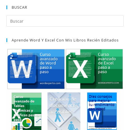
Word
Paso
BUSCAR
A
Paso
Pul
Es
par
Aprende Word Y Excel Con Mis Libros Recién Editados
cer
el
pan
de
bú