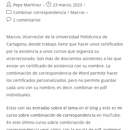
Autor
Publicación
Pepe Martínez
23 marzo, 2023
de
de
Categoría
Combinar correspondencia
/
Macros
la
la
de
Comentarios
2 comentarios
entrada:
entrada:
la
de
entrada:
la
Marcos, Vicerrector de la Universidad Politécnica de
entrada:
Cartagena, donde trabajo, tiene que hacer unos certificados
por la asistencia a unos cursos que organiza su
vicerrectorado. Son más de doscientos asistentes a los que
enviar un certificado de asistencia con su nombre. La
combinación de correspondencia de Word permite hacer
los certificados personalizados, pero no permite guardar
cada uno con su nombre, es decir, combinar en pdf
individuales.
Estas son las
entradas sobre el tema
en el blog y este es
mi
curso sobre combinación de correspondencia
en YouTube.
En este último curso sobre combinación de
correspondencia veos cómo, con la ayuda de pdf, podemos