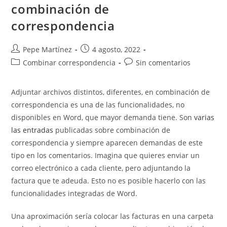
combinación de
correspondencia
Autor
Publicación
Pepe Martínez
4 agosto, 2022
de
de
Categoría
Comentarios
Combinar correspondencia
Sin comentarios
la
la
de
de
entrada:
entrada:
la
la
Adjuntar archivos distintos, diferentes, en combinación de
entrada:
entrada:
correspondencia es una de las funcionalidades, no
disponibles en Word, que mayor demanda tiene. Son
varias
las entradas
publicadas sobre combinación de
correspondencia y siempre aparecen demandas de este
tipo en los comentarios. Imagina que quieres enviar un
correo electrónico a cada cliente, pero adjuntando la
factura que te adeuda. Esto no es posible hacerlo con las
funcionalidades integradas de Word.
Una aproximación sería colocar las facturas en una carpeta