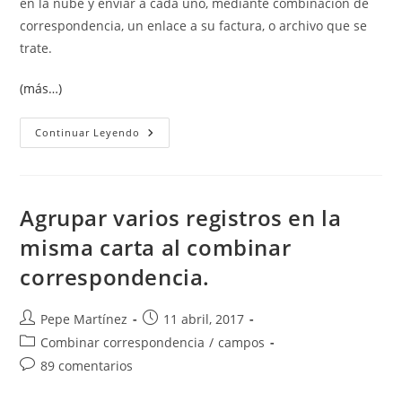
en la nube y enviar a cada uno, mediante combinación de
correspondencia, un enlace a su factura, o archivo que se
trate.
(más…)
Adjuntar
Continuar Leyendo
Archivos
Distintos
En
Combinación
De
Correspondencia
Agrupar varios registros en la
misma carta al combinar
correspondencia.
Autor
Publicación
Pepe Martínez
11 abril, 2017
de
de
Categoría
Combinar correspondencia
/
campos
la
la
de
Comentarios
89 comentarios
entrada:
entrada:
la
de
entrada: