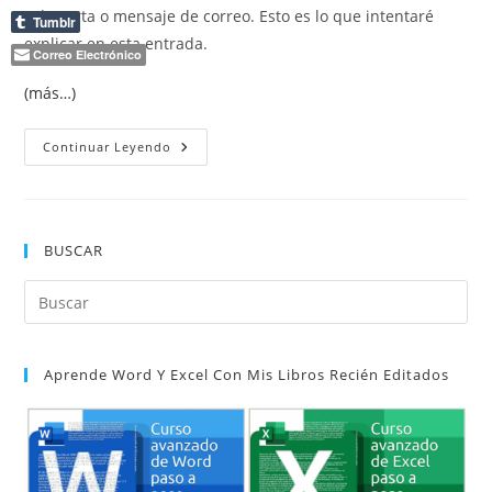
sola carta o mensaje de correo. Esto es lo que intentaré
Tumblr
explicar en esta entrada.
Correo Electrónico
(más…)
Agrupar
Continuar Leyendo
Varios
Registros
En
La
Misma
Carta
BUSCAR
Al
Combinar
Correspondencia.
Pul
Es
par
Aprende Word Y Excel Con Mis Libros Recién Editados
cer
el
pan
de
bú