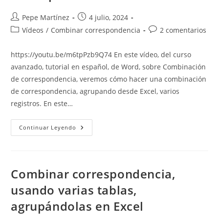
Autor
Publicación
Pepe Martínez
4 julio, 2024
de
de
Categoría
Comentarios
Vídeos
/
Combinar correspondencia
2 comentarios
la
la
de
de
entrada:
entrada:
la
la
https://youtu.be/m6tpPzb9Q74 En este vídeo, del curso
entrada:
entrada:
avanzado, tutorial en español, de Word, sobre Combinación
de correspondencia, veremos cómo hacer una combinación
de correspondencia, agrupando desde Excel, varios
registros. En este…
Agrupar
Continuar Leyendo
Registros
En
Excel
Para
Una
Combinación
Combinar correspondencia,
De
Correspondencia
usando varias tablas,
agrupándolas en Excel