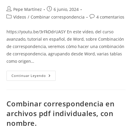
Autor
Publicación
Pepe Martínez
6 junio, 2024
de
de
Categoría
Comentarios
Vídeos
/
Combinar correspondencia
4 comentarios
la
la
de
de
entrada:
entrada:
la
la
https://youtu.be/3rFkDdrUASY En este vídeo, del curso
entrada:
entrada:
avanzado, tutorial en español, de Word, sobre Combinación
de correspondencia, veremos cómo hacer una combinación
de correspondencia, agrupando desde Word, varias tablas
como origen…
Combinar
Continuar Leyendo
Correspondencia
Desde
Varias
Tablas
Consulta
En
Combinar correspondencia en
Word
archivos pdf individuales, con
nombre.