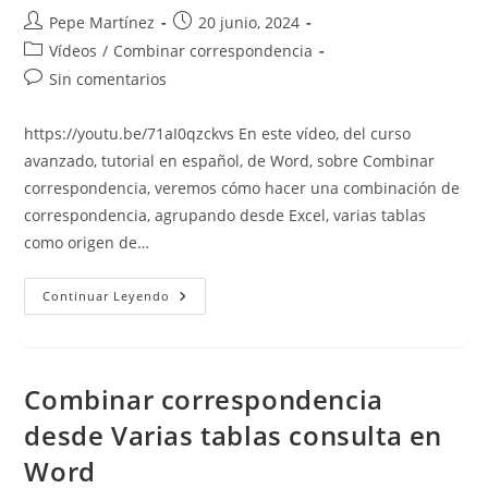
Autor
Publicación
Pepe Martínez
20 junio, 2024
de
de
Categoría
Vídeos
/
Combinar correspondencia
la
la
de
Comentarios
Sin comentarios
entrada:
entrada:
la
de
entrada:
la
https://youtu.be/71aI0qzckvs En este vídeo, del curso
entrada:
avanzado, tutorial en español, de Word, sobre Combinar
correspondencia, veremos cómo hacer una combinación de
correspondencia, agrupando desde Excel, varias tablas
como origen de…
Combinar
Continuar Leyendo
Correspondencia,
Usando
Varias
Tablas,
Agrupándolas
En
Combinar correspondencia
Excel
desde Varias tablas consulta en
Word