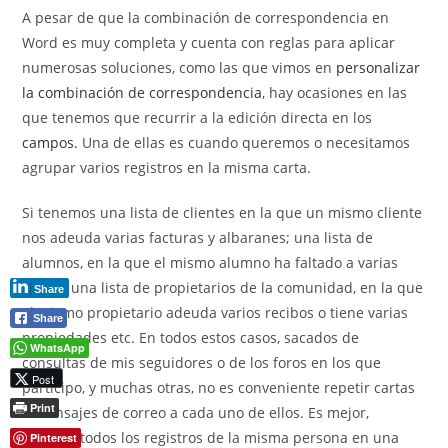
la
A pesar de que la combinación de correspondencia en
entrada:
Word es muy completa y cuenta con reglas para aplicar
numerosas soluciones, como las que vimos en
personalizar
la combinación de correspondencia
, hay ocasiones en las
que tenemos que recurrir a la edición directa en los
campos.
Una de ellas es cuando queremos o necesitamos
agrupar varios registros en la misma carta.
Si tenemos una lista de clientes en la que un mismo cliente
nos adeuda varias facturas y albaranes; una lista de
alumnos, en la que el mismo alumno ha faltado a varias
clases; una lista de propietarios de la comunidad, en la que
Share
el mismo propietario adeuda varios recibos o tiene varias
Share
propiedades etc. En todos estos casos, sacados de
WhatsApp
consultas de mis seguidores o de los foros en los que
Post
participo, y muchas otras, no es conveniente repetir cartas
Print
o mensajes de correo a cada uno de ellos. Es mejor,
agrupar todos los registros de la misma persona en una
Pinterest