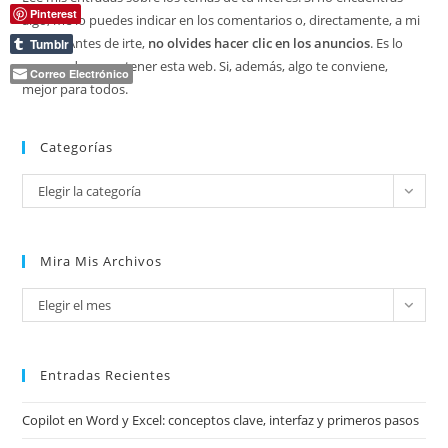
Pinterest
algo, me lo puedes indicar en los comentarios o, directamente, a mi
correo. Antes de irte,
no olvides hacer clic en los anuncios
. Es lo
Tumblr
que ayuda a mantener esta web. Si, además, algo te conviene,
Correo Electrónico
mejor para todos.
Categorías
Categorías
Elegir la categoría
Mira Mis Archivos
Mira
Elegir el mes
mis
archivos
Entradas Recientes
Copilot en Word y Excel: conceptos clave, interfaz y primeros pasos