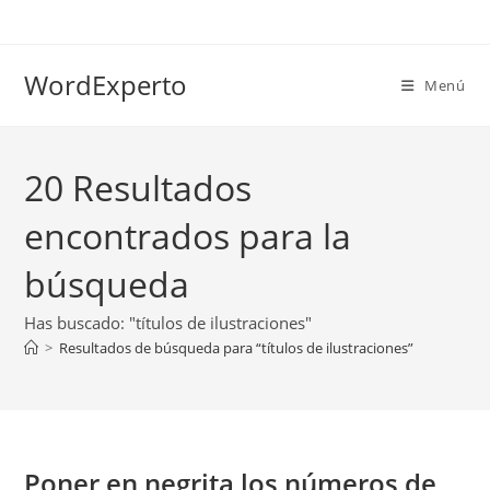
Ir
al
contenido
WordExperto
Menú
20
Resultados
encontrados para la
búsqueda
Has buscado: "títulos de ilustraciones"
>
Resultados de búsqueda para
“títulos de ilustraciones”
Poner en negrita los números de