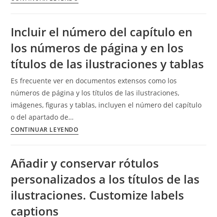
varios
el
niveles
número
Incluir el número del capítulo en
de
del
los números de página y en los
numeración
título
en
títulos de las ilustraciones y tablas
los
Es frecuente ver en documentos extensos como los
títulos
números de página y los títulos de las ilustraciones,
de
imágenes, figuras y tablas, incluyen el número del capítulo
las
o del apartado de…
ilustraciones
Incluir
CONTINUAR LEYENDO
el
número
Añadir y conservar rótulos
del
personalizados a los títulos de las
capítulo
en
ilustraciones. Customize labels
los
captions
números