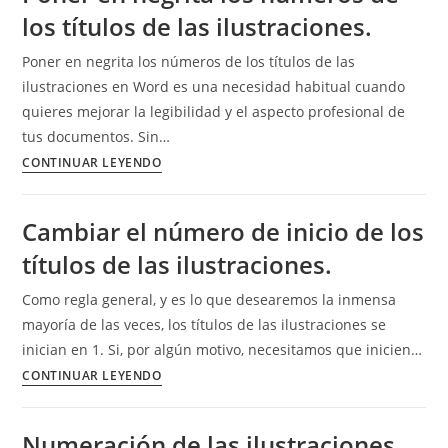
los títulos de las ilustraciones.
Poner en negrita los números de los títulos de las
ilustraciones en Word es una necesidad habitual cuando
quieres mejorar la legibilidad y el aspecto profesional de
tus documentos. Sin…
Poner
CONTINUAR LEYENDO
en
negrita
Cambiar el número de inicio de los
los
títulos de las ilustraciones.
números
de
Como regla general, y es lo que desearemos la inmensa
los
mayoría de las veces, los títulos de las ilustraciones se
títulos
inician en 1. Si, por algún motivo, necesitamos que inicien…
de
Cambiar
CONTINUAR LEYENDO
las
el
ilustraciones.
número
Numeración de las ilustraciones