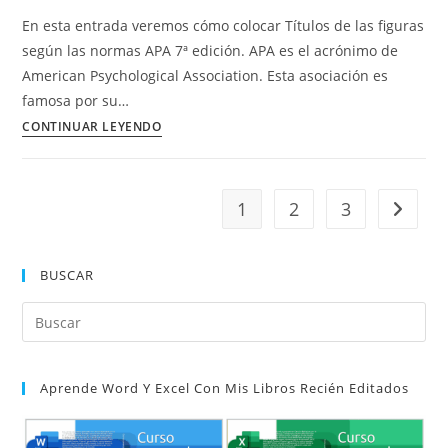
rótulo
En esta entrada veremos cómo colocar Títulos de las figuras
(Título
según las normas APA 7ª edición. APA es el acrónimo de
de
American Psychological Association. Esta asociación es
la
famosa por su…
ilustración)
Títulos
CONTINUAR LEYENDO
de
las
figuras
1
2
3
Ir a la 
en
APA
7ª
BUSCAR
edición.
Pul
Es
par
Aprende Word Y Excel Con Mis Libros Recién Editados
cer
el
pan