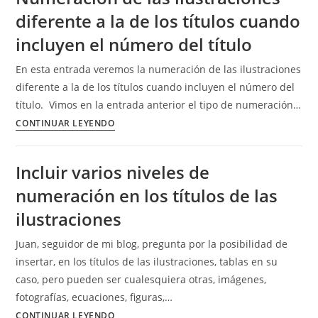
de
diferente a la de los títulos cuando
inicio
de
incluyen el número del título
los
En esta entrada veremos la numeración de las ilustraciones
títulos
diferente a la de los títulos cuando incluyen el número del
de
título. Vimos en la entrada anterior el tipo de numeración…
las
Numeración
CONTINUAR LEYENDO
ilustraciones.
de
las
Incluir varios niveles de
ilustraciones
numeración en los títulos de las
diferente
a
ilustraciones
la
Juan, seguidor de mi blog, pregunta por la posibilidad de
de
insertar, en los títulos de las ilustraciones, tablas en su
los
caso, pero pueden ser cualesquiera otras, imágenes,
títulos
fotografías, ecuaciones, figuras,…
cuando
Incluir
CONTINUAR LEYENDO
incluyen