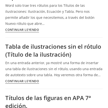
de
Word solo trae tres rótulos para los Títulos de las
página
ilustraciones: Ilustración, Ecuación y Tabla. Pero nos
y
permite añadir los que necesitemos, a través del botón
en
Nuevo rótulo que abre…
los
Añadir
CONTINUAR LEYENDO
títulos
y
de
conservar
Tabla de ilustraciones sin el rótulo
las
rótulos
ilustraciones
(Título de la ilustración)
personalizados
y
a
En una entrada anterior, ya mostré una forma de insertar
tablas
los
una tabla de ilustraciones sin el rótulo, usando una entrada
títulos
de autotexto sobre una tabla. Hoy veremos otra forma de…
de
Tabla
CONTINUAR LEYENDO
las
de
ilustraciones.
ilustraciones
Customize
Títulos de las figuras en APA 7ª
sin
labels
edición.
el
captions