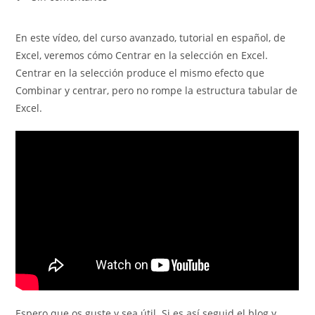
la
la
la
de
entrada:
entrada:
entrada:
la
En este vídeo, del curso avanzado, tutorial en español, de
entrada:
Excel, veremos cómo Centrar en la selección en Excel.
Centrar en la selección produce el mismo efecto que
Combinar y centrar, pero no rompe la estructura tabular de
Excel.
Espero que os guste y sea útil. Si es así seguid el blog y