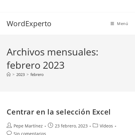
Ir
al
contenido
WordExperto
Menú
Archivos mensuales:
febrero 2023
>
2023
>
febrero
Centrar en la selección Excel
Autor
Publicación
Categoría
Pepe Martínez
23 febrero, 2023
Vídeos
de
de
de
Comentarios
Sin comentarios