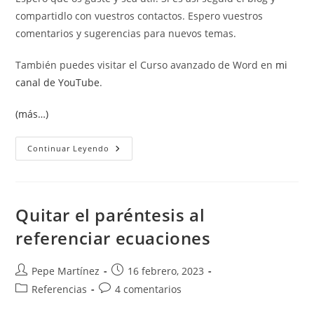
compartidlo con vuestros contactos. Espero vuestros
comentarios y sugerencias para nuevos temas.
También puedes visitar el Curso avanzado de Word en
mi
canal de YouTube
.
(más…)
Centrar
Continuar Leyendo
En
La
Selección
Excel
Quitar el paréntesis al
referenciar ecuaciones
Autor
Publicación
Pepe Martínez
16 febrero, 2023
de
de
Categoría
Comentarios
Referencias
4 comentarios
la
la
de
de