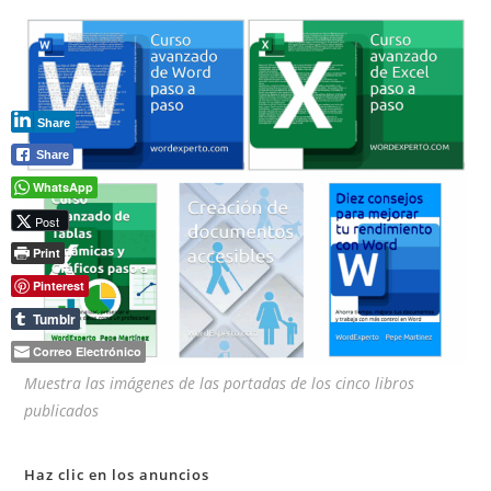
el
pan
de
bú
Share
Share
WhatsApp
Post
Print
Pinterest
Tumblr
Correo Electrónico
Muestra las imágenes de las portadas de los cinco libros
publicados
Haz clic en los anuncios