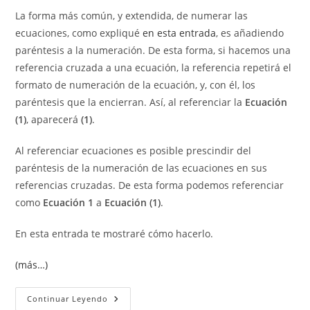
entrada:
entrada:
la
la
La forma más común, y extendida, de numerar las
entrada:
entrada:
ecuaciones, como expliqué
en esta entrada
, es añadiendo
paréntesis a la numeración. De esta forma, si hacemos una
referencia cruzada a una ecuación, la referencia repetirá el
formato de numeración de la ecuación, y, con él, los
paréntesis que la encierran. Así, al referenciar la
Ecuación
(1)
, aparecerá
(1)
.
Al referenciar ecuaciones es posible prescindir del
paréntesis de la numeración de las ecuaciones en sus
referencias cruzadas. De esta forma podemos referenciar
como
Ecuación 1
a
Ecuación (1)
.
En esta entrada te mostraré cómo hacerlo.
(más…)
Quitar
Continuar Leyendo
El