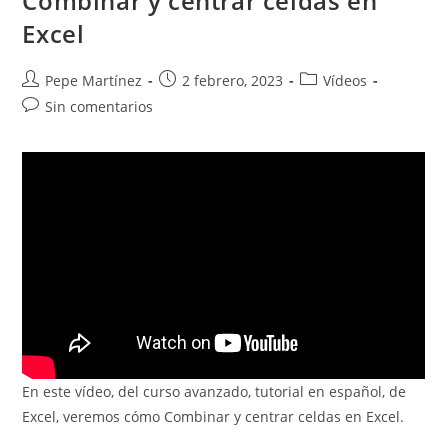
Combinar y centrar celdas en
Excel
Autor
Publicación
Categoría
Pepe Martínez
2 febrero, 2023
Vídeos
de
de
de
Comentarios
Sin comentarios
la
la
la
de
entrada:
entrada:
entrada:
la
entrada:
En este vídeo, del curso avanzado, tutorial en español, de
Excel, veremos cómo Combinar y centrar celdas en Excel.