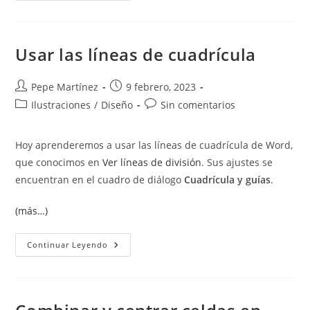
Paréntesis
Al
Referenciar
Ecuaciones
Usar las líneas de cuadrícula
Autor
Publicación
Pepe Martínez
9 febrero, 2023
de
de
Categoría
Comentarios
Ilustraciones
/
Diseño
Sin comentarios
la
la
de
de
entrada:
entrada:
la
la
Hoy aprenderemos a usar las líneas de cuadrícula de Word,
entrada:
entrada:
que conocimos en
Ver líneas de división
. Sus ajustes se
encuentran en el cuadro de diálogo
Cuadrícula y guías
.
(más…)
Usar
Continuar Leyendo
Las
Líneas
De
Cuadrícula