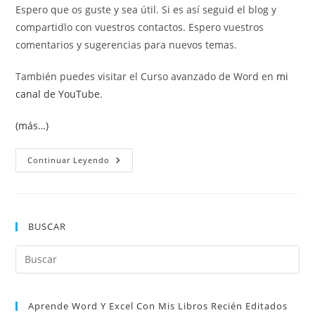
Espero que os guste y sea útil. Si es así seguid el blog y
compartidlo con vuestros contactos. Espero vuestros
comentarios y sugerencias para nuevos temas.
También puedes visitar el Curso avanzado de Word en
mi
canal de YouTube
.
(más…)
Combinar
Continuar Leyendo
Y
Centrar
Celdas
En
Excel
BUSCAR
Pul
Es
par
Aprende Word Y Excel Con Mis Libros Recién Editados
cer