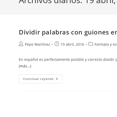
Dividir palabras con guiones en
Autor
Publicación
Categoría
Pepe Martínez
19 abril, 2016
Formato y es
de
de
de
la
la
la
En español es perfectamente posible y correcto dividir p
entrada:
entrada:
entrada:
(más…)
Dividir
Continuar Leyendo
Palabras
Con
Guiones
Entre
Líneas