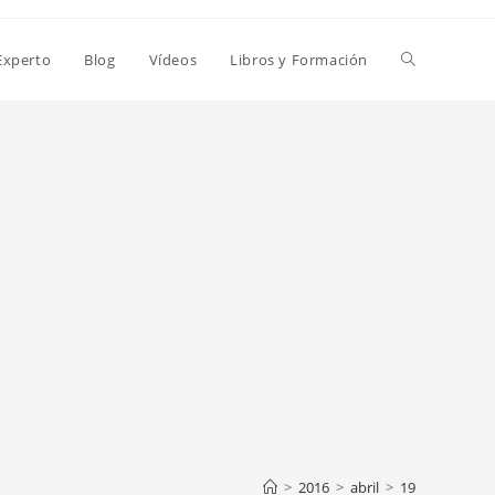
Alternar
Experto
Blog
Vídeos
Libros y Formación
búsqueda
de
la
web
>
2016
>
abril
>
19