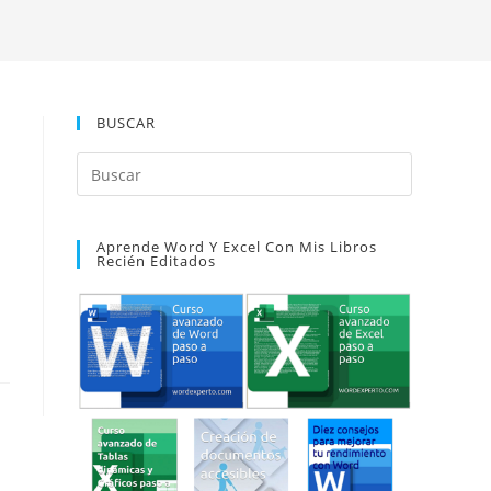
BUSCAR
Pulsa
Escape
para
Aprende Word Y Excel Con Mis Libros
cerrar
Recién Editados
el
panel
de
búsqueda.