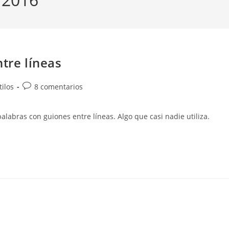
tre líneas
Comentarios
tilos
8 comentarios
de
la
alabras con guiones entre líneas. Algo que casi nadie utiliza.
entrada: