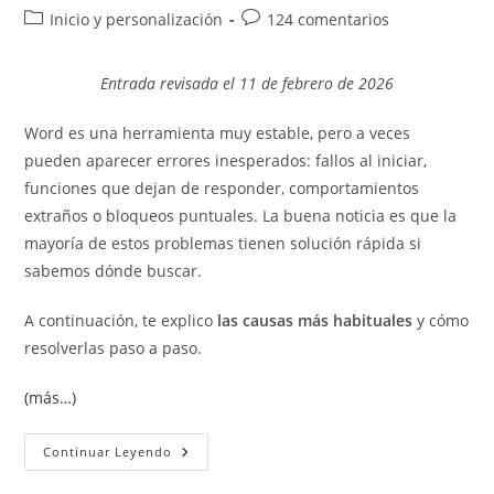
de
de
Categoría
Comentarios
Inicio y personalización
124 comentarios
la
la
de
de
entrada:
entrada:
la
la
Entrada revisada el 11 de febrero de 2026
entrada:
entrada:
Word es una herramienta muy estable, pero a veces
pueden aparecer errores inesperados: fallos al iniciar,
funciones que dejan de responder, comportamientos
extraños o bloqueos puntuales. La buena noticia es que la
mayoría de estos problemas tienen solución rápida si
sabemos dónde buscar.
A continuación, te explico
las causas más habituales
y cómo
resolverlas paso a paso.
(más…)
Errores
Continuar Leyendo
De
Word.