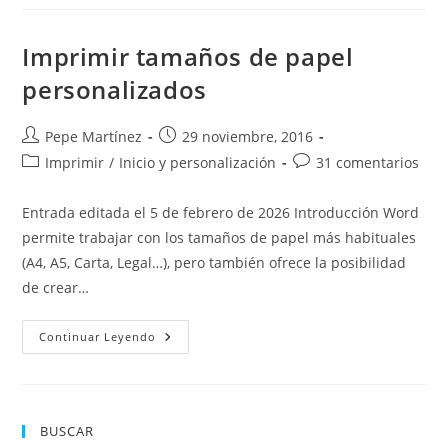
Solucionar
Los
Problemas
Más
Imprimir tamaños de papel
Comunes
De
personalizados
Word
Autor
Publicación
Pepe Martínez
29 noviembre, 2016
de
de
Categoría
Comentarios
Imprimir
/
Inicio y personalización
31 comentarios
la
la
de
de
entrada:
entrada:
la
la
Entrada editada el 5 de febrero de 2026 Introducción Word
entrada:
entrada:
permite trabajar con los tamaños de papel más habituales
(A4, A5, Carta, Legal…), pero también ofrece la posibilidad
de crear…
Imprimir
Continuar Leyendo
Tamaños
De
Papel
Personalizados
BUSCAR