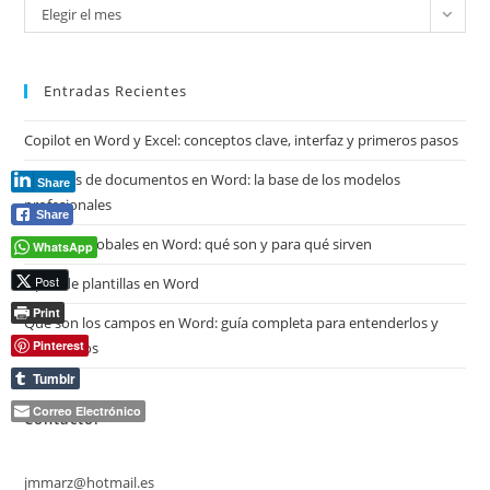
Mira
Elegir el mes
mis
archivos
Entradas Recientes
Copilot en Word y Excel: conceptos clave, interfaz y primeros pasos
Plantillas de documentos en Word: la base de los modelos
Share
profesionales
Share
Plantillas globales en Word: qué son y para qué sirven
WhatsApp
Post
Tipos de plantillas en Word
Print
Qué son los campos en Word: guía completa para entenderlos y
Pinterest
dominarlos
Tumblr
Correo Electrónico
Contacto:
jmmarz@hotmail.es